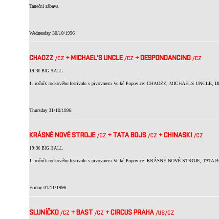
Taneční zábava.
Wednesday 30/10/1996
CHAOZZ
+
MICHAEL'S UNCLE
+
DESPONDANCING
/CZ
/CZ
/CZ
19:30 BIG HALL
1. ročník rockového festivalu s pivovarem Velké Popovice: CHAOZZ, MICHAELS UNCLE
Thursday 31/10/1996
KRÁSNÉ NOVÉ STROJE
+
TATA BOJS
+
CHINASKI
/CZ
/CZ
/CZ
19:30 BIG HALL
1. ročník rockového festivalu s pivovarem Velké Popovice: KRÁSNÉ NOVÉ STROJE, TATA
Friday 01/11/1996
SLUNÍČKO
+
BAST
+
CIRCUS PRAHA
/CZ
/CZ
/US
/CZ