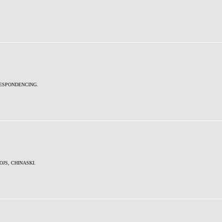
, DESPONDENCING.
 BOJS, CHINASKI.