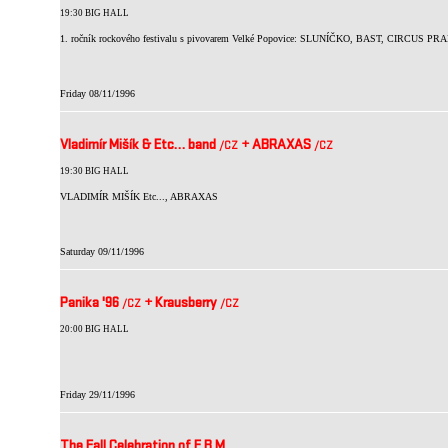
19:30 BIG HALL
1. ročník rockového festivalu s pivovarem Velké Popovice: SLUNÍČKO, BAST, CIRCUS PR
Friday 08/11/1996
Vladimír Mišík & Etc… band
+
ABRAXAS
/CZ
/CZ
19:30 BIG HALL
VLADIMÍR MIŠÍK Etc..., ABRAXAS
Saturday 09/11/1996
Panika '96
+
Krausberry
/CZ
/CZ
20:00 BIG HALL
Friday 29/11/1996
The Fall Celebration of E.B.M.