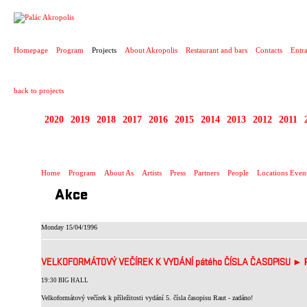
PROJECT
Homepage
Program
Projects
About Akropolis
Restaurant and bars
Contacts
Entr
back to projects
2020
2019
2018
2017
2016
2015
2014
2013
2012
2011
1995 - 2020 JEN PR
Home
Program
About As
Artists
Press
Partners
People
Locations Even
Akce
Monday 15/04/1996
VELKOFORMÁTOVÝ VEČÍREK K VYDÁNÍ pátého ČÍSLA ČASOPISU ►
19:30 BIG HALL
Velkoformátový večírek k příležitosti vydání 5. čísla časopisu Raut - zadáno!