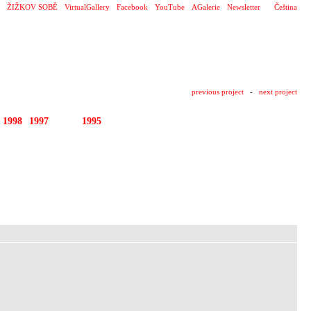
ŽIŽKOV SOBĚ
VirtualGallery
Facebook
YouTube
AGalerie
Newsletter
Čeština
previous project
-
next project
1998
1997
1996
1995