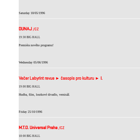
Saturday 18/05/1996
DUNAJ
/CZ
19:30 BIG HALL
Premiéra nového programu!
Wednesday 05/06/1996
Večer Labyrint revue ► časopis pro kulturu ►
I.
19:00 BIG HALL
Hudba, film, loutkové divadlo, vernisáž.
Friday 25/10/1996
M.T.O. Universal Praha
/CZ
18:00 BIG HALL