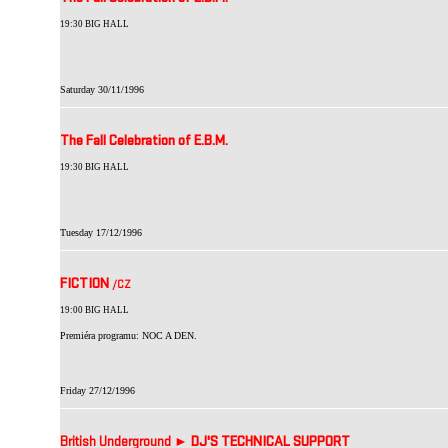
19:30 BIG HALL
Saturday 30/11/1996
The Fall Celebration of E.B.M.
19:30 BIG HALL
Tuesday 17/12/1996
FICTION
/CZ
19:00 BIG HALL
Premiéra programu: NOC A DEN.
Friday 27/12/1996
British Underground ►
DJ'S TECHNICAL SUPPORT