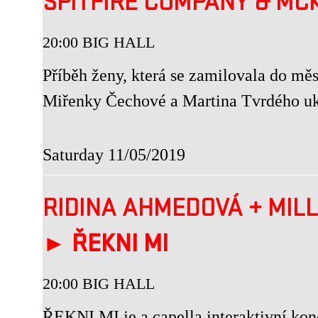
SPITFIRE COMPANY & MC
20:00 BIG HALL
Příběh ženy, která se zamilovala do mě
Miřenky Čechové a Martina Tvrdého uka
Saturday 11/05/2019
RIDINA AHMEDOVÁ
+
MILL
►
ŘEKNI MI
20:00 BIG HALL
ŘEKNI MI je a capella interaktivní konce