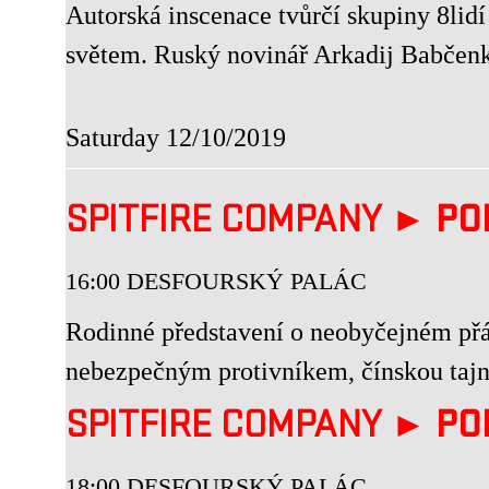
Autorská inscenace tvůrčí skupiny 8lidí
světem. Ruský novinář Arkadij Babčenko 
Saturday 12/10/2019
SPITFIRE COMPANY ►
PO
16:00 DESFOURSKÝ PALÁC
Rodinné představení o neobyčejném přáte
nebezpečným protivníkem, čínskou tajno
SPITFIRE COMPANY ►
PO
18:00 DESFOURSKÝ PALÁC