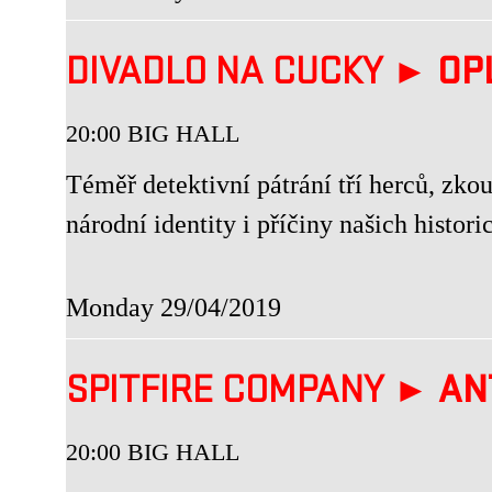
DIVADLO NA CUCKY ►
OP
20:00 BIG HALL
Téměř detektivní pátrání tří herců, zko
národní identity i příčiny našich histo
Monday 29/04/2019
SPITFIRE COMPANY ►
AN
20:00 BIG HALL