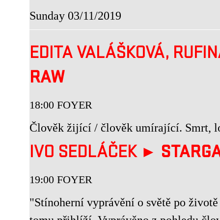
Sunday 03/11/2019
EDITA VALÁŠKOVÁ, RUFI
RAW
18:00 FOYER
Člověk žijící / člověk umírající. Smrt, 
IVO SEDLÁČEK ►
STARGA
19:00 FOYER
"Stínoherní vyprávění o světě po životě
tomu přihlíží. Vyprávěno z pohledu člov