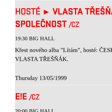
HOSTÉ ►
VLASTA TŘEŠ
SPOLEČNOST
/CZ
19:30 BIG HALL
Křest nového alba "Lítám", host
VLASTA TŘEŠŇÁK.
Thursday 13/05/1999
E!E
/CZ
20:00 BIG HALL