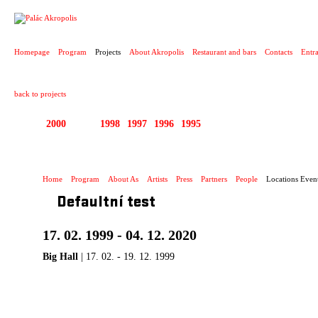
PROJECT
Homepage
Program
Projects
About Akropolis
Restaurant and bars
Contacts
Entr
back to projects
2000
1999
1998
1997
1996
1995
1992 - 2000 DIVADL
Home
Program
About As
Artists
Press
Partners
People
Locations Even
Defaultní test
17. 02. 1999 - 04. 12. 2020
Big Hall
| 17. 02. - 19. 12. 1999