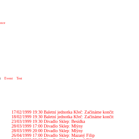
ance
A+NADACE PRAŽSKÉ 5
t
Event
Test
17/02/1999 19:30
Baletní jednotka Křeč: Začínáme končit
18/02/1999 19:30
Baletní jednotka Křeč: Začínáme končit
23/03/1999 19:30
Divadlo Sklep: Besídka
28/03/1999 17:00
Divadlo Sklep: Mlýny
28/03/1999 20:00
Divadlo Sklep: Mlýny
26/04/1999 17:00
Divadlo Sklep: Mazaný Filip