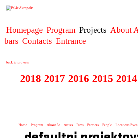
PROJECT
Homepage
Program
Projects
About A
bars
Contacts
Entrance
back to projects
2018
2017
2016
2015
2014
1995 - 2018 FE
SLUNCE
Home
Program
About As
Artists
Press
Partners
People
Locations Even