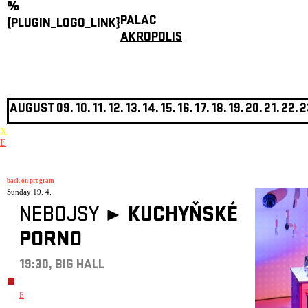
%
PALAC
{PLUGIN_LOGO_LINK}
AKROPOLIS
AUGUST
09.
10.
11.
12.
13.
14.
15.
16.
17.
18.
19.
20.
21.
22.
2
X
E
back on program
Sunday 19. 4.
NEBOJSY ►
KUCHYŇSKÉ
PORNO
19:30, BIG HALL
E