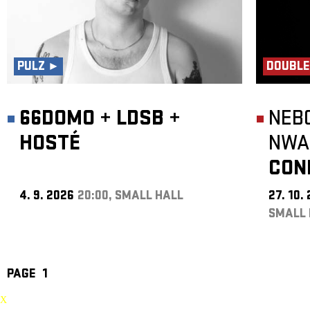
PULZ ►
DOUBLE
66DOMO
+
LDSB
+
NEB
HOSTÉ
NWA
CON
4. 9. 2026
20:00, SMALL HALL
27. 10.
SMALL 
PAGE
1
X