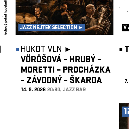
JAZZ NEJTEK SELECTION ►
V 
)
HUKOT VLN ►
T
VÖRÖŠOVÁ – HRUBÝ –
MORETTI – PROCHÁZKA
– ZÁVODNÝ – ŠKARDA
7.
14. 9. 2026
20:30, JAZZ BAR
1