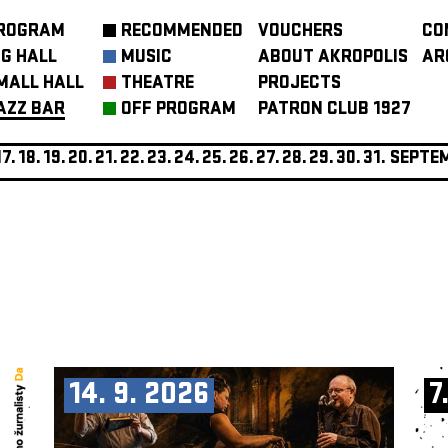
ROGRAM
RECOMMENDED
VOUCHERS
CO
IG HALL
MUSIC
ABOUT AKROPOLIS
AR
MALL HALL
THEATRE
PROJECTS
AZZ BAR
OFF PROGRAM
PATRON CLUB 1927
17.
18.
19.
20.
21.
22.
23.
24.
25.
26.
27.
28.
29.
30.
31.
SEPTE
14. 9. 2026
7