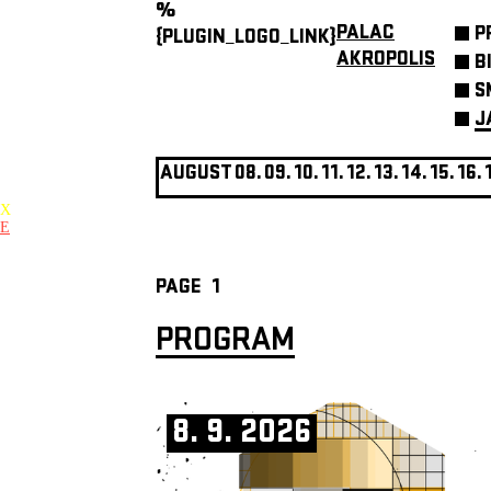
%
PALAC
P
{PLUGIN_LOGO_LINK}
AKROPOLIS
B
S
J
AUGUST
08.
09.
10.
11.
12.
13.
14.
15.
16.
X
E
PAGE
1
PROGRAM
8. 9. 2026