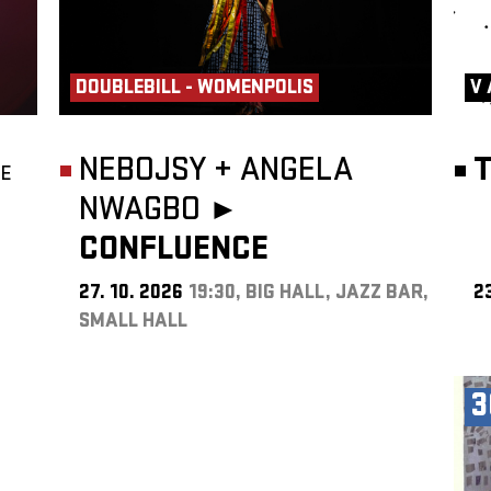
DOUBLEBILL - WOMENPOLIS
V 
NEBOJSY
+
ANGELA
T
DE
NWAGBO ►
CONFLUENCE
27. 10. 2026
19:30, BIG HALL, JAZZ BAR,
23
SMALL HALL
3