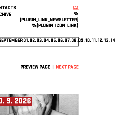
CZ
NTACTS
%
CHIVE
{PLUGIN_LINK_NEWSLETTER}
%{PLUGIN_ICON_LINK}
SEPTEMBER
01.
02.
03.
04.
05.
06.
07.
08.
09.
10.
11.
12.
13.
14
PREVIEW PAGE
NEXT PAGE
0. 9. 2026