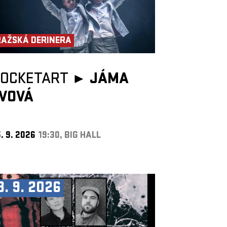
RAŽSKÁ DERINERA
POCKETART ►
JÁMA
LVOVÁ
. 9. 2026
19:30, BIG HALL
8. 9. 2026