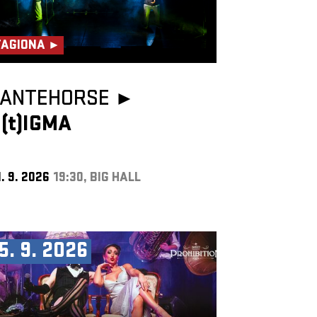
TAGIONA ►
TANTEHORSE ►
(t)IGMA
. 9. 2026
19:30, BIG HALL
5. 9. 2026