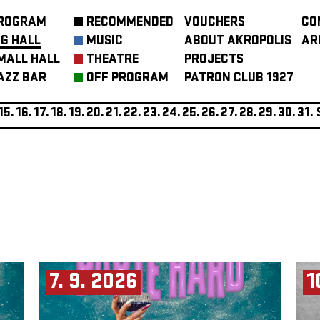
ROGRAM
RECOMMENDED
VOUCHERS
CO
IG HALL
MUSIC
ABOUT AKROPOLIS
AR
MALL HALL
THEATRE
PROJECTS
AZZ BAR
OFF PROGRAM
PATRON CLUB 1927
15.
16.
17.
18.
19.
20.
21.
22.
23.
24.
25.
26.
27.
28.
29.
30.
31.
7. 9. 2026
1