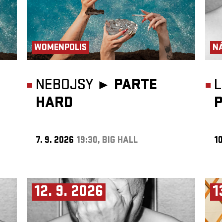
WOMENPOLIS
N
NEBOJSY ►
PARTE
HARD
7. 9. 2026
19:30, BIG HALL
10
12. 9. 2026
1