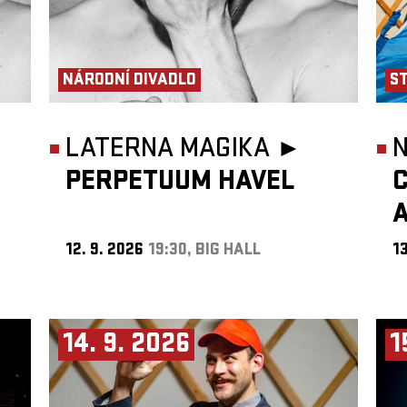
NÁRODNÍ DIVADLO
S
LATERNA MAGIKA ►
N
PERPETUUM HAVEL
C
12. 9. 2026
19:30, BIG HALL
13
14. 9. 2026
1