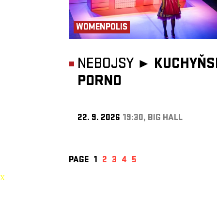
WOMENPOLIS
NEBOJSY ►
KUCHYŇS
PORNO
22. 9. 2026
19:30, BIG HALL
PAGE
1
2
3
4
5
X