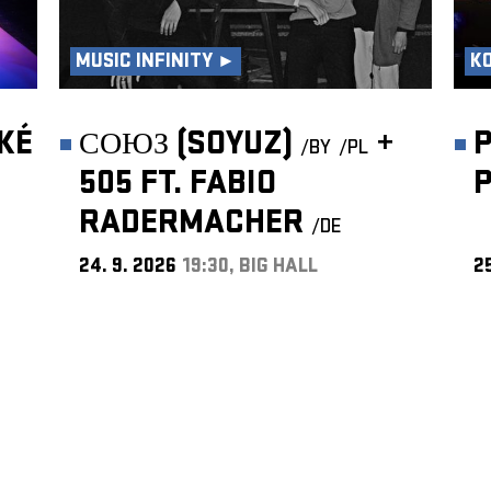
MUSIC INFINITY ►
K
KÉ
СОЮЗ (SOYUZ)
+
P
/BY
/PL
505 FT. FABIO
RADERMACHER
/DE
24. 9. 2026
19:30, BIG HALL
25