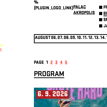
%
PALAC
P
{PLUGIN_LOGO_LINK}
AKROPOLIS
B
S
J
AUGUST
06.
07.
08.
09.
10.
11.
12.
13.
14.
X
E
PAGE
1
2
3
4
5
PROGRAM
6. 9. 2026