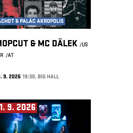
ACHOT & PALÁC AKROPOLIS
MOPCUT & MC DÄLEK
/US
FR
/AT
. 9. 2026
19:30, BIG HALL
1. 9. 2026