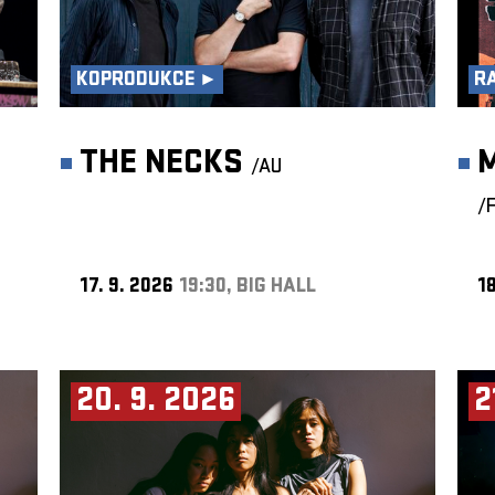
KOPRODUKCE ►
R
THE NECKS
/AU
/
17. 9. 2026
19:30, BIG HALL
18
20. 9. 2026
2