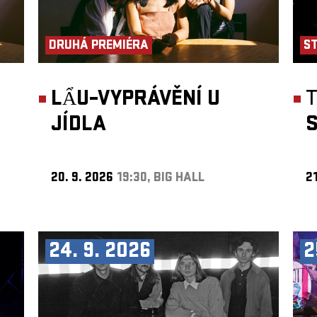
DRUHÁ PREMIÉRA
S
LẨU–VYPRÁVĚNÍ U
JÍDLA
S
20. 9. 2026
19:30, BIG HALL
21
24. 9. 2026
2