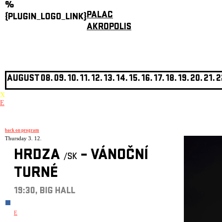
%
PALAC
{PLUGIN_LOGO_LINK}
AKROPOLIS
AUGUST
08.
09.
10.
11.
12.
13.
14.
15.
16.
17.
18.
19.
20.
21.
2
X
E
back on program
Thursday 3. 12.
HRDZA
– VÁNOČNÍ
/SK
TURNÉ
19:30, BIG HALL
E