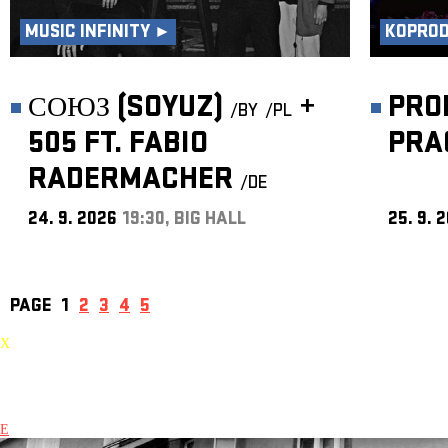
MUSIC INFINITY ►
KOPRO
СОЮЗ (SOYUZ)
+
PRO
/BY
/PL
505 FT. FABIO
PRA
RADERMACHER
/DE
24. 9. 2026
19:30, BIG HALL
25. 9. 
PAGE
1
2
3
4
5
X
E