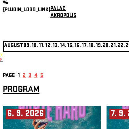
%
PALAC
{PLUGIN_LOGO_LINK}
AKROPOLIS
AUGUST
09.
10.
11.
12.
13.
14.
15.
16.
17.
18.
19.
20.
21.
22.
2
X
E
PAGE
1
2
3
4
5
PROGRAM
6. 9. 2026
7. 9.