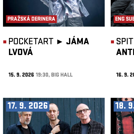
PRAŽSKÁ DERINERA
ENG SU
POCKETART ►
JÁMA
SPI
LVOVÁ
ANT
15. 9. 2026
19:30, BIG HALL
16. 9. 
17. 9. 2026
18. 