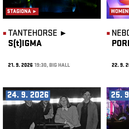
STAGIONA ►
WOMEN
TANTEHORSE ►
NEB
S(t)IGMA
POR
21. 9. 2026
19:30, BIG HALL
22. 9. 
24. 9. 2026
25. 