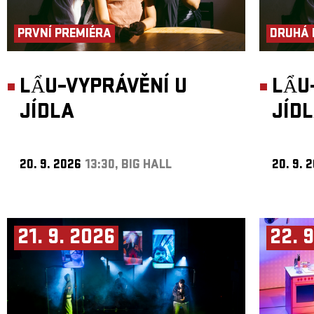
PRVNÍ PREMIÉRA
DRUHÁ 
LẨU–VYPRÁVĚNÍ U
LẨU
JÍDLA
JÍD
20. 9. 2026
13:30, BIG HALL
20. 9. 
21. 9. 2026
22. 