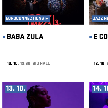
EUROCONNECTIONS ►
JAZZ N
BABA ZULA
E C
10. 10.
19:30, BIG HALL
12. 10.
13. 10.
14. 1