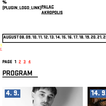
%
PALAC
{PLUGIN_LOGO_LINK}
AKROPOLIS
AUGUST
08.
09.
10.
11.
12.
13.
14.
15.
16.
17.
18.
19.
20.
21.
2
X
E
PAGE
1
2
3
4
PROGRAM
4. 9.
14. 9