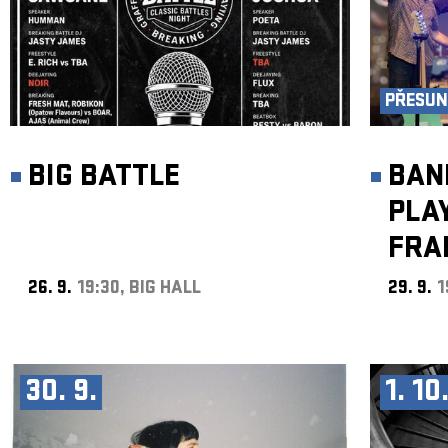
PŘESUN 
BIG BATTLE
BAN
PLA
FRA
26. 9.
19:30, BIG HALL
29. 9.
1
30. 9.
1. 10