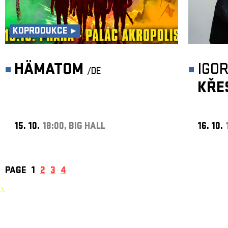
KOPRODUKCE ►
HÄMATOM
IGO
/DE
KŘE
15. 10.
18:00, BIG HALL
16. 10.
PAGE
1
2
3
4
X