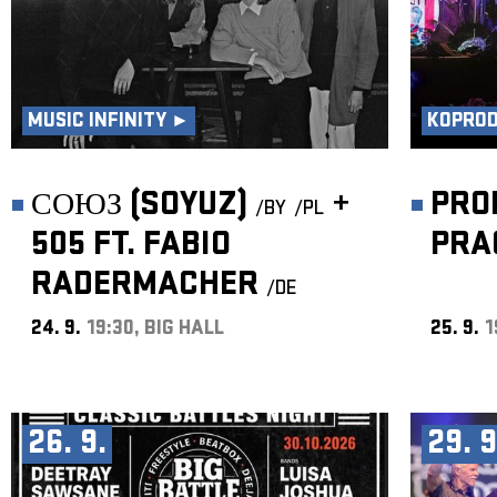
MUSIC INFINITY ►
KOPRO
СОЮЗ (SOYUZ)
+
PRO
/BY
/PL
505 FT. FABIO
PRA
RADERMACHER
/DE
24. 9.
19:30, BIG HALL
25. 9.
1
26. 9.
29. 9