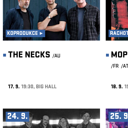
KOPRODUKCE ►
RACHOT
THE NECKS
MOP
/AU
/FR
/A
17. 9.
19:30, BIG HALL
18. 9.
1
24. 9.
25. 9