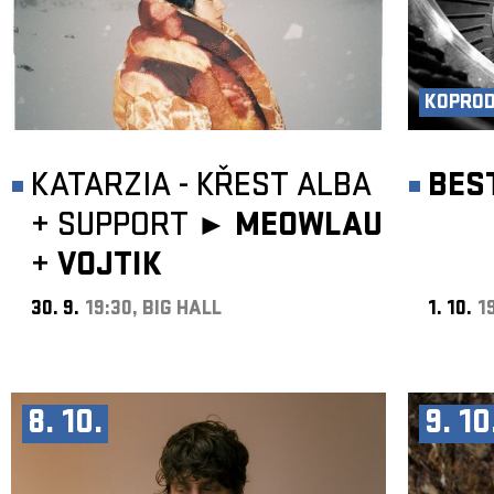
KOPRO
KATARZIA - KŘEST ALBA
BES
+
SUPPORT ►
MEOWLAU
+
VOJTIK
30. 9.
19:30, BIG HALL
1. 10.
1
8. 10.
9. 10