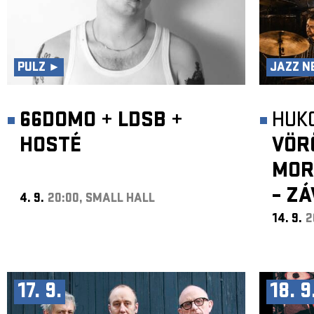
PULZ ►
JAZZ N
66DOMO
+
LDSB
+
HUK
HOSTÉ
VÖR
MOR
– Z
4. 9.
20:00, SMALL HALL
14. 9.
2
17. 9.
18. 9