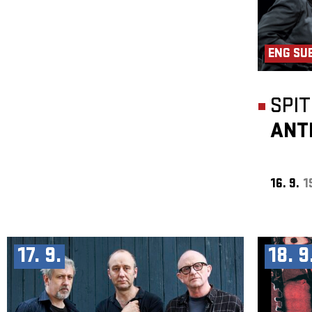
ENG SU
SPI
ANT
16. 9.
1
17. 9.
18. 9