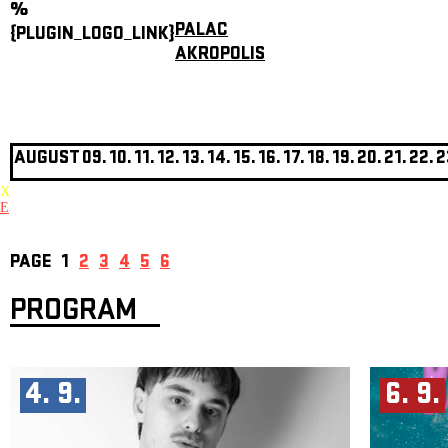
%
PALAC
{PLUGIN_LOGO_LINK}
AKROPOLIS
AUGUST
09.
10.
11.
12.
13.
14.
15.
16.
17.
18.
19.
20.
21.
22.
2
X
E
PAGE
1
2
3
4
5
6
PROGRAM
4. 9.
6. 9.