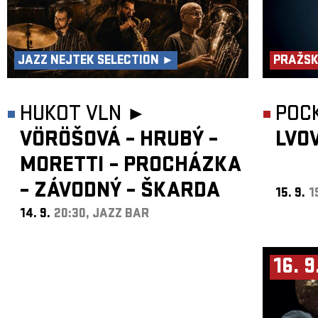
JAZZ NEJTEK SELECTION ►
PRAŽSK
HUKOT VLN ►
POC
VÖRÖŠOVÁ – HRUBÝ –
LVO
MORETTI – PROCHÁZKA
– ZÁVODNÝ – ŠKARDA
15. 9.
1
14. 9.
20:30, JAZZ BAR
16. 9