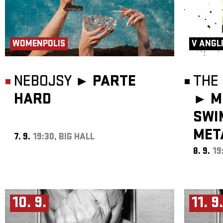
WOMENPOLIS
V ANGL
NEBOJSY ►
PARTE
THE 
HARD
►
M
SWI
MET
7. 9.
19:30, BIG HALL
8. 9.
19
10. 9.
11. 9.