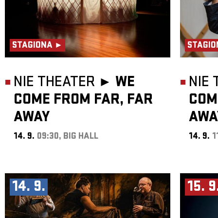
STAGIONA ►
STAGIO
NIE THEATER ►
WE
NIE
COME FROM FAR, FAR
COM
AWAY
AWA
14. 9.
09:30, BIG HALL
14. 9.
1
14. 9.
15. 9