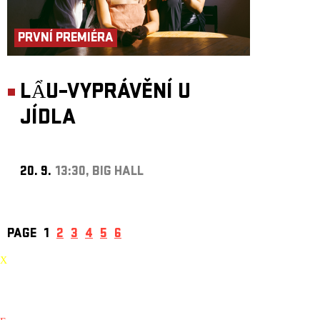
PRVNÍ PREMIÉRA
LẨU–VYPRÁVĚNÍ U
JÍDLA
20. 9.
13:30, BIG HALL
PAGE
1
2
3
4
5
6
X