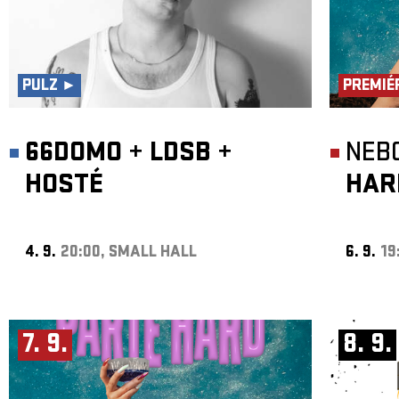
PULZ ►
PREMIÉ
66DOMO
+
LDSB
+
NEB
HOSTÉ
HAR
4. 9.
20:00, SMALL HALL
6. 9.
19
7. 9.
8. 9.