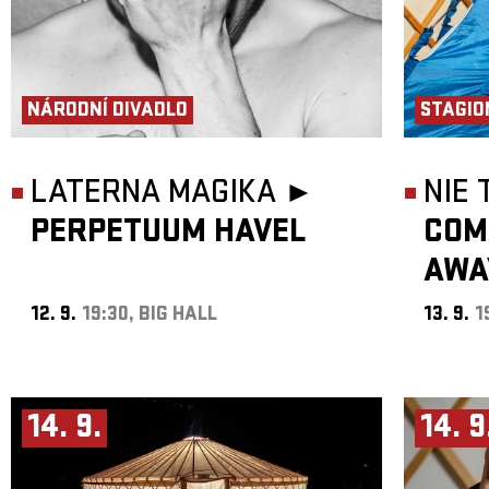
NÁRODNÍ DIVADLO
STAGIO
LATERNA MAGIKA ►
NIE
PERPETUUM HAVEL
COM
AWA
12. 9.
19:30, BIG HALL
13. 9.
1
14. 9.
14. 9