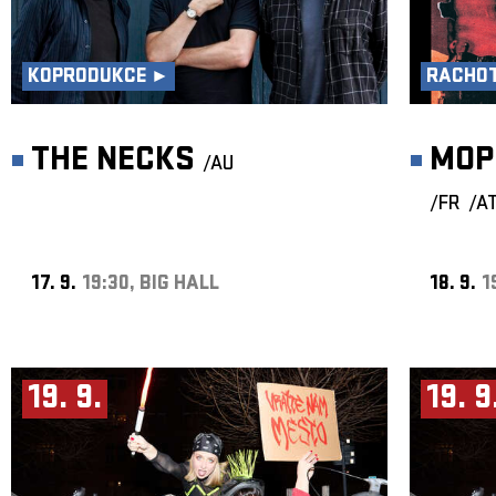
KOPRODUKCE ►
RACHOT
THE NECKS
MOP
/AU
/FR
/A
17. 9.
19:30, BIG HALL
18. 9.
1
19. 9.
19. 9