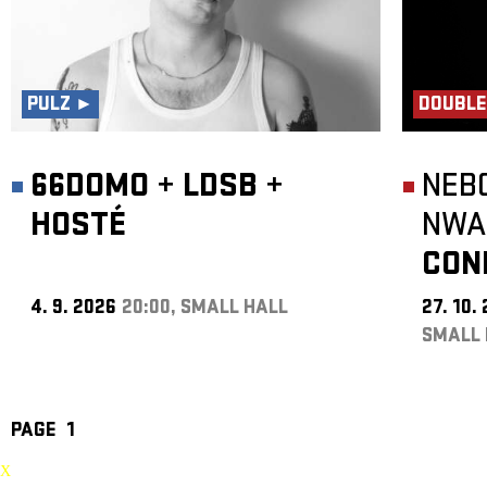
PULZ ►
DOUBLE
66DOMO
+
LDSB
+
NEB
HOSTÉ
NWA
CON
4. 9. 2026
20:00, SMALL HALL
27. 10.
SMALL 
PAGE
1
X