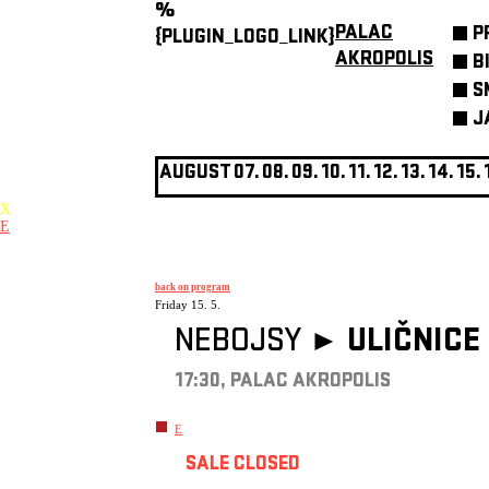
%
PALAC
P
{PLUGIN_LOGO_LINK}
AKROPOLIS
B
S
J
AUGUST
07.
08.
09.
10.
11.
12.
13.
14.
15.
X
E
back on program
Friday 15. 5.
NEBOJSY ►
ULIČNICE
17:30, PALAC AKROPOLIS
E
SALE CLOSED