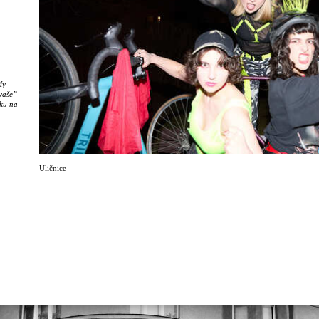
My
 vaše”
mku na
sto
bé
Uličnice
ží do
žkovem
ostoru,
 osob
je
y.
sta,
o je