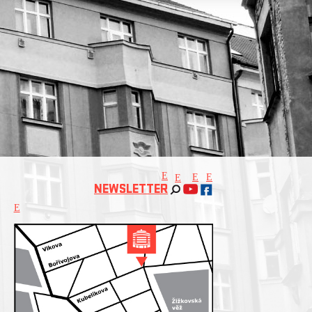
E
E
E
E
NEWSLETTER
E