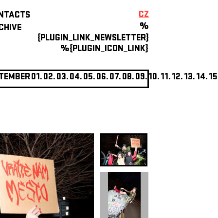
CZ
NTACTS
%
CHIVE
{PLUGIN_LINK_NEWSLETTER}
%{PLUGIN_ICON_LINK}
TEMBER
01.
02.
03.
04.
05.
06.
07.
08.
09.
10.
11.
12.
13.
14.
15