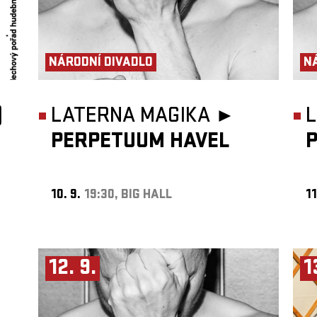
NÁRODNÍ DIVADLO
N
)
LATERNA MAGIKA ►
PERPETUUM HAVEL
10. 9.
19:30, BIG HALL
11
12. 9.
1