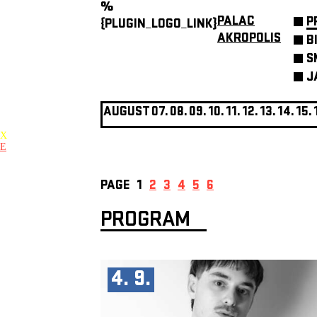
%
PALAC
P
{PLUGIN_LOGO_LINK}
AKROPOLIS
B
S
J
AUGUST
07.
08.
09.
10.
11.
12.
13.
14.
15.
X
E
PAGE
1
2
3
4
5
6
PROGRAM
4. 9.