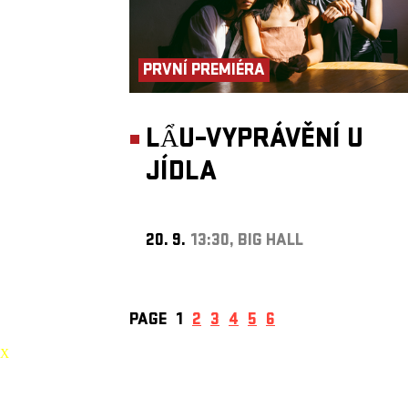
PRVNÍ PREMIÉRA
LẨU–VYPRÁVĚNÍ U
JÍDLA
20. 9.
13:30, BIG HALL
PAGE
1
2
3
4
5
6
X