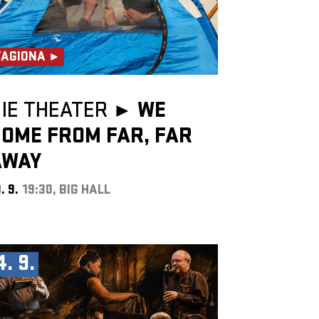
TAGIONA ►
IE THEATER ►
WE
OME FROM FAR, FAR
AWAY
. 9.
19:30, BIG HALL
4. 9.