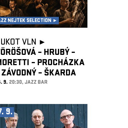
AZZ NEJTEK SELECTION ►
HUKOT VLN ►
ÖRÖŠOVÁ – HRUBÝ –
MORETTI – PROCHÁZKA
 ZÁVODNÝ – ŠKARDA
. 9.
20:30, JAZZ BAR
7. 9.