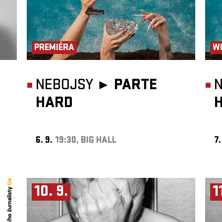
PREMIÉRA
W
NEBOJSY ►
PARTE
HARD
6. 9.
19:30, BIG HALL
7.
10. 9.
1