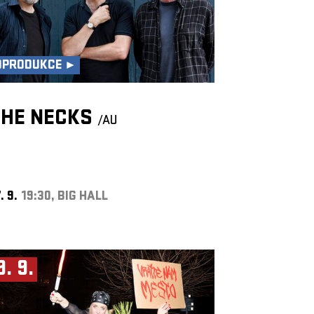
OPRODUKCE ►
THE NECKS
/AU
. 9.
19:30, BIG HALL
9. 9.