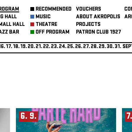
ROGRAM
RECOMMENDED
VOUCHERS
CO
IG HALL
MUSIC
ABOUT AKROPOLIS
AR
MALL HALL
THEATRE
PROJECTS
AZZ BAR
OFF PROGRAM
PATRON CLUB 1927
16.
17.
18.
19.
20.
21.
22.
23.
24.
25.
26.
27.
28.
29.
30.
31.
SEP
6. 9.
7