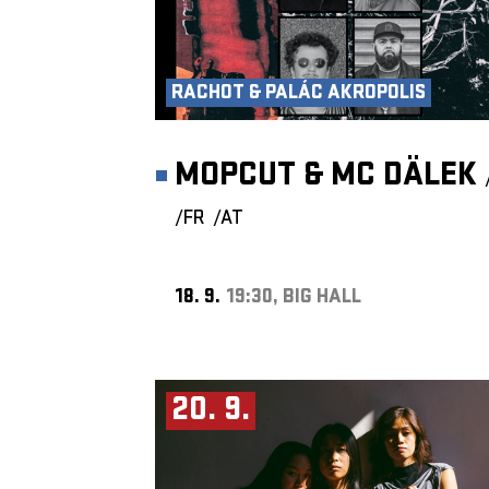
RACHOT & PALÁC AKROPOLIS
MOPCUT & MC DÄLEK
/FR
/AT
18. 9.
19:30, BIG HALL
20. 9.