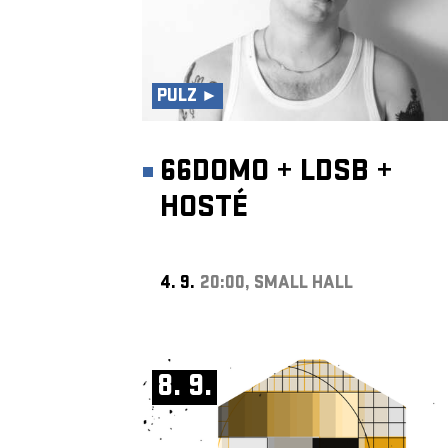
PULZ ►
66DOMO
+
LDSB
+
HOSTÉ
4. 9.
20:00, SMALL HALL
8. 9.