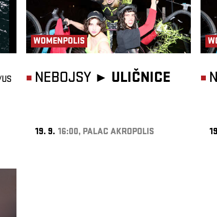
WOMENPOLIS
W
NEBOJSY ►
ULIČNICE
/US
19. 9.
16:00, PALAC AKROPOLIS
19