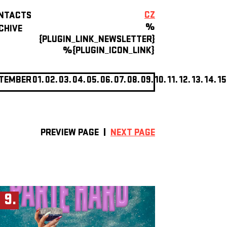
CZ
NTACTS
%
CHIVE
{PLUGIN_LINK_NEWSLETTER}
%{PLUGIN_ICON_LINK}
TEMBER
01.
02.
03.
04.
05.
06.
07.
08.
09.
10.
11.
12.
13.
14.
15
PREVIEW PAGE
NEXT PAGE
. 9.