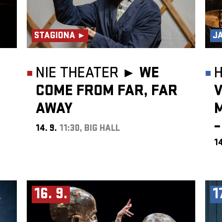
STAGIONA ►
J
NIE THEATER ►
WE
COME FROM FAR, FAR
V
AWAY
–
14. 9.
11:30, BIG HALL
14
16. 9.
1