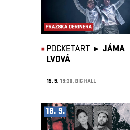
PRAŽSKÁ DERINERA
POCKETART ►
JÁMA
LVOVÁ
15. 9.
19:30, BIG HALL
18. 9.