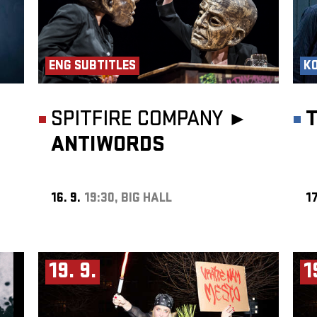
ENG SUBTITLES
K
SPITFIRE COMPANY ►
ANTIWORDS
16. 9.
19:30, BIG HALL
17
19. 9.
1