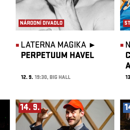
NÁRODNÍ DIVADLO
S
LATERNA MAGIKA ►
N
PERPETUUM HAVEL
C
12. 9.
19:30, BIG HALL
13
14. 9.
1