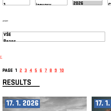
project
E
PAGE
1
2
3
4
5
6
7
8
9
10
RESULTS
17. 1. 2026
17. 1