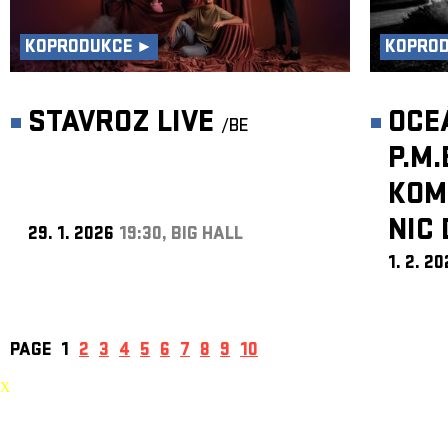
KOPRODUKCE ►
KOPRO
STAVROZ LIVE
OCE
/BE
P.M.
KOMP
NIC 
29. 1. 2026
19:30, BIG HALL
1. 2. 2
PAGE
1
2
3
4
5
6
7
8
9
10
X