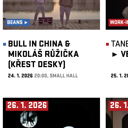
BEANS ►
WORK-I
BULL IN CHINA &
TANE
MIKOLÁŠ RŮŽIČKA
►
V
(KŘEST DESKY)
24. 1. 2026
20:00, SMALL HALL
25. 1. 
26. 1. 2026
26. 