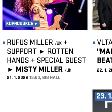
KOPRODUKCE ►
RUFUS MILLER
+
VLT
/UK
SUPPORT ► ROTTEN
"MA
HANDS
+
SPECIAL GUEST
BEA
►
MISTY MILLER
/UK
22. 1. 
21. 1. 2026
19:00, BIG HALL
23. 