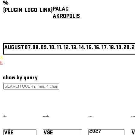
%
PALAC
{PLUGIN_LOGO_LINK}
AKROPOLIS
AUGUST
07.
08.
09.
10.
11.
12.
13.
14.
15.
16.
17.
18.
19.
20.
2
X
E
show by query
day
month
year
even