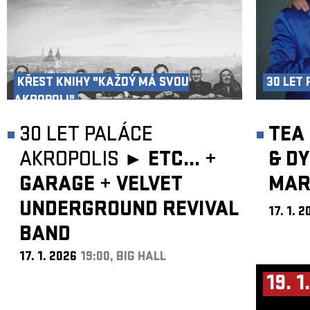
KŘEST KNIHY "KAŽDÝ MÁ SVOU
30 LET
AKROPOLI"
30 LET PALÁCE
TEA 
AKROPOLIS ►
ETC...
+
& D
GARAGE
+
VELVET
MAR
UNDERGROUND REVIVAL
17. 1. 
BAND
17. 1. 2026
19:00, BIG HALL
19. 1