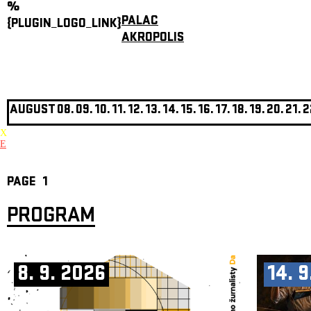
%
PALAC
{PLUGIN_LOGO_LINK}
AKROPOLIS
AUGUST
08.
09.
10.
11.
12.
13.
14.
15.
16.
17.
18.
19.
20.
21.
2
X
E
PAGE
1
PROGRAM
8. 9. 2026
14. 