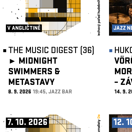
V ANGLIČTINĚ
JAZZ N
THE MUSIC DIGEST (36)
HUK
►
MIDNIGHT
VÖR
SWIMMERS &
MOR
METASTAVY
– Z
8. 9. 2026
19:45, JAZZ BAR
14. 9. 
7. 10. 2026
12. 