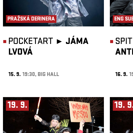
PRAŽSKÁ DERINERA
ENG SU
POCKETART ►
JÁMA
SPI
LVOVÁ
ANT
15. 9.
19:30, BIG HALL
16. 9.
1
19. 9.
19. 9