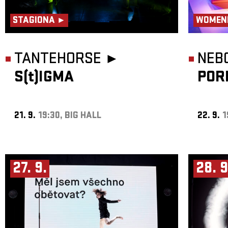
STAGIONA ►
WOMEN
TANTEHORSE ►
NEB
S(t)IGMA
POR
21. 9.
19:30, BIG HALL
22. 9.
1
27. 9.
28. 9