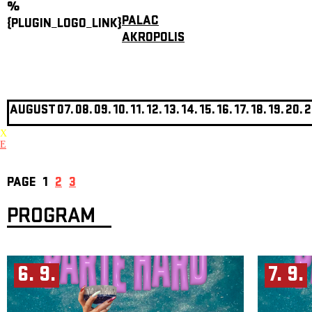
%
PALAC
{PLUGIN_LOGO_LINK}
AKROPOLIS
AUGUST
07.
08.
09.
10.
11.
12.
13.
14.
15.
16.
17.
18.
19.
20.
2
X
E
PAGE
1
2
3
PROGRAM
6. 9.
7. 9.