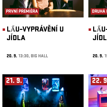
PRVNÍ PREMIÉRA
DRUHÁ 
LẨU–VYPRÁVĚNÍ U
LẨU
JÍDLA
JÍD
20. 9.
13:30, BIG HALL
20. 9.
1
21. 9.
22. 9