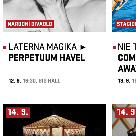
NÁRODNÍ DIVADLO
STAGIO
LATERNA MAGIKA ►
NIE
PERPETUUM HAVEL
COM
AWA
12. 9.
19:30, BIG HALL
13. 9.
1
14. 9.
14. 9