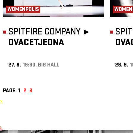
WOMENPOLIS
WOMEN
SPITFIRE COMPANY ►
SPI
DVACETJEDNA
DVA
27. 9.
19:30, BIG HALL
28. 9.
1
PAGE
1
2
3
X
E