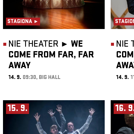
STAGIONA ►
STAGIO
NIE THEATER ►
WE
NIE
COME FROM FAR, FAR
COM
AWAY
AWA
14. 9.
09:30, BIG HALL
14. 9.
1
15. 9.
16. 9