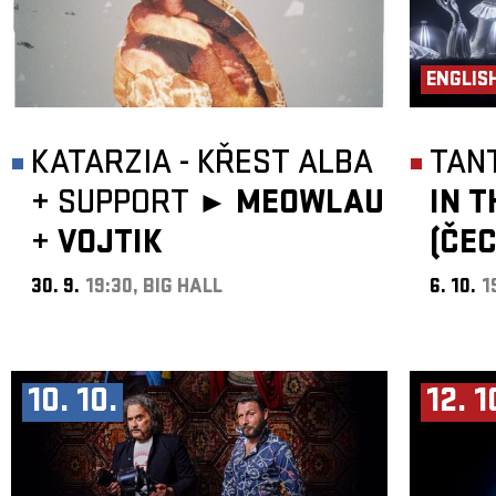
ENGLIS
KATARZIA - KŘEST ALBA
TAN
+
SUPPORT ►
MEOWLAU
IN 
+
VOJTIK
(ČE
30. 9.
19:30, BIG HALL
6. 10.
1
10. 10.
12. 1