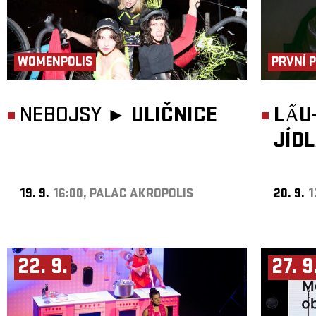
WOMENPOLIS
PRVNÍ 
NEBOJSY ►
ULIČNICE
LẨU
JÍD
19. 9.
16:00, PALAC AKROPOLIS
20. 9.
1
22. 9.
27. 9