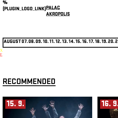
%
PALAC
{PLUGIN_LOGO_LINK}
AKROPOLIS
AUGUST
07.
08.
09.
10.
11.
12.
13.
14.
15.
16.
17.
18.
19.
20.
2
X
E
RECOMMENDED
15. 9.
16. 9