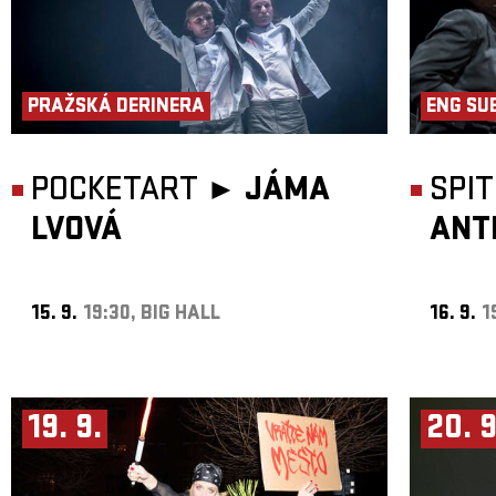
PRAŽSKÁ DERINERA
ENG SU
POCKETART ►
JÁMA
SPI
LVOVÁ
ANT
15. 9.
19:30, BIG HALL
16. 9.
1
19. 9.
20. 9