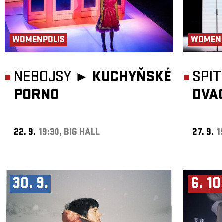
WOMENPOLIS
WOMEN
NEBOJSY ►
KUCHYŇSKÉ
SPI
PORNO
DVA
22. 9.
19:30, BIG HALL
27. 9.
1
30. 9.
6. 10