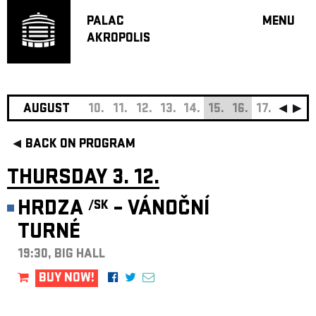
PALAC
MENU
AKROPOLIS
PROGRA
BIG HALL
SMALL H
JAZZ BA
AUGUST
10.
11.
12.
13.
14.
15.
16.
17.
18.
19
RECOMM
BACK ON PROGRAM
MUSIC
THEATRE
THURSDAY 3. 12.
OFF PR
HRDZA
– VÁNOČNÍ
/SK
VOUCHERS
TURNÉ
ABOUT AKR
PROJECTS
19:30, BIG HALL
PATRON CL
BUY NOW!
CONTACTS