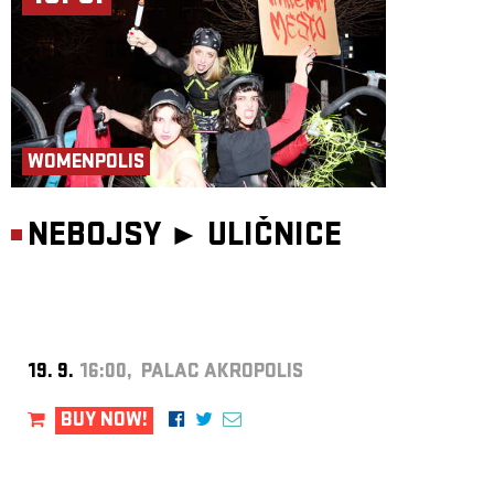
WOMENPOLIS
NEBOJSY ►
ULIČNICE
19. 9.
16:00, PALAC AKROPOLIS
BUY NOW!