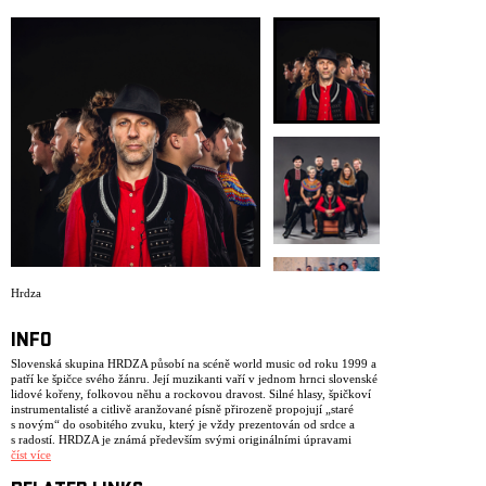
ARCHIVE
NEWSLETT
Hrdza
INFO
Slovenská skupina HRDZA působí na scéně world music od roku 1999 a
patří ke špičce svého žánru. Její muzikanti vaří v jednom hrnci slovenské
lidové kořeny, folkovou něhu a rockovou dravost. Silné hlasy, špičkoví
instrumentalisté a citlivě aranžované písně přirozeně propojují „staré
s novým“ do osobitého zvuku, který je vždy prezentován od srdce a
s radostí. HRDZA je známá především svými originálními úpravami
lidových písní (např. Slovensko moje, otčina moja, Štefan, Mám ja
číst více
orech, Horela ľipka), ale i autorskou tvorbou (Taká sa mi páči,
Košieľočka, Zábava), ve které čerpá z bohaté slovenské hudební tradice.