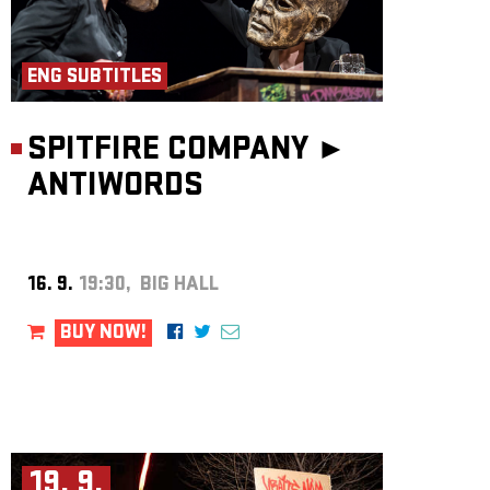
ENG SUBTITLES
SPITFIRE COMPANY ►
ANTIWORDS
16. 9.
19:30, BIG HALL
BUY NOW!
19. 9.