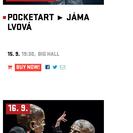
POCKETART ►
JÁMA
LVOVÁ
15. 9.
19:30, BIG HALL
BUY NOW!
16. 9.