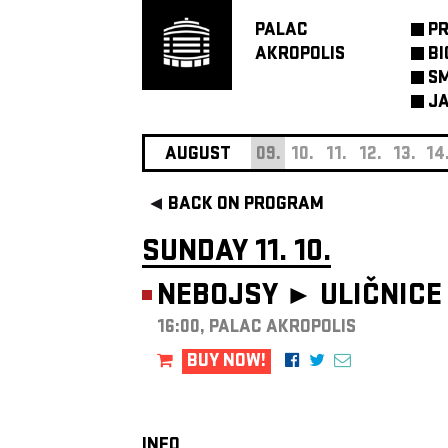
PALAC
P
AKROPOLIS
BI
SM
JA
AUGUST
09.
10.
11.
12.
13.
14
BACK ON PROGRAM
SUNDAY 11. 10.
NEBOJSY ►
ULIČNICE
16:00, PALAC AKROPOLIS
BUY NOW!
INFO