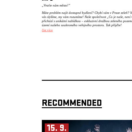
„Vraťte nám město!”
Máte problém najít dostupné bydlení? Chybí vám v Praze zeleň? 
vás slyšíme, my vám rozumíme! Naše společnost „Co je naše, není
přichází s unikátní nabídkou – exkluzivní dražbou zeleného poze
území našeho soukromého veřejného prostoru. Tak přijďte!
číst více
Ulice zaplnil smog. Ve městě přibývá aut. Stromy mizí a jejich mí
zabírá asfalt. A zatímco město neustále roste, bydlení se mění
v nedostupný luxus. Z domovů se stávají investice nebo krátkodo
pronájmy pro turisty – co bude dál? Co s tím?
Uličnice beze strachu volají: „Vraťte nám naše město zpět!” a vyrá
ulic! A vy si namažte kolena, protože jdete s nimi!
Uličnice jsou site-specific performativně imerzivní procházka Ži
mapující těžkosti marginalizovaných skupin v rámci veřejného pr
kde velké struktury ovlivňují každodenní život rodičů, seniorů či
s omezenou mobilitou. Zdánlivě neškodná místa, jako jsou parky,
chodníky nebo veřejné toalety, se snadno proměňují v dějiště
nepříjemných situací.
Veřejný prostor se před očima diváka mění v hrací plochu, divák 
svědkem absurdních situací poukazujících na systémové nedostatk
Navíc se stane spoluaktérem, který doslova vstoupí do příběhu mě
RECOMMENDED
zažije ho v tělesném i emocionálním rozměru, a sám si zodpoví, c
normální, a co už nikoliv.
PS: Doporučujeme dorazit pěšky, na kole, nebo využít služeb M
Hrozí, že vaše auto bude zneškodněno.
15. 9.
Koncept, produkce: Nebojsy
Performance: Johana Kyselková, Kristýna Štarhová, Tereza