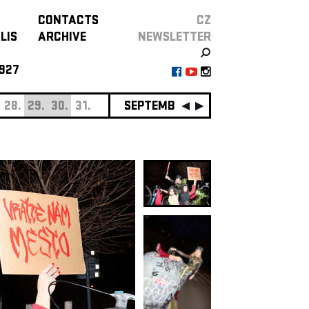
CONTACTS
CZ
LIS
ARCHIVE
NEWSLETTER
927
28.
29.
30.
31.
SEPTEMBER
01.
02.
03.
04.
0