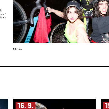
My
 vaše”
mku na
sto
bé
ží do
Uličnice
žkovem
ostoru,
 osob
je
y.
sta,
o je
HD.
16. 9.
1