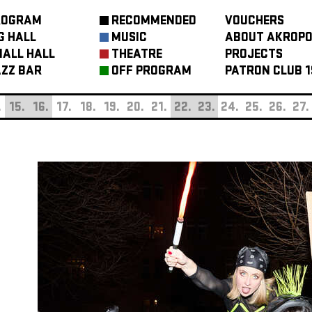
ROGRAM
RECOMMENDED
VOUCHERS
G HALL
MUSIC
ABOUT AKROPO
ALL HALL
THEATRE
PROJECTS
ZZ BAR
OFF PROGRAM
PATRON CLUB 1
.
15.
16.
17.
18.
19.
20.
21.
22.
23.
24.
25.
26.
27.