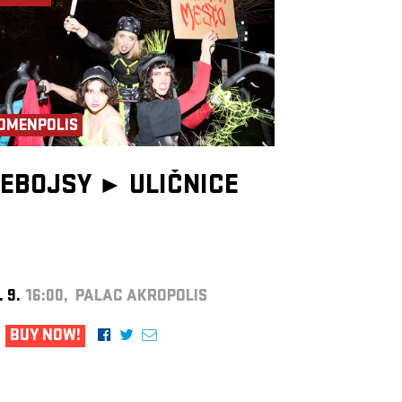
OMENPOLIS
EBOJSY ►
ULIČNICE
. 9.
16:00, PALAC AKROPOLIS
BUY NOW!