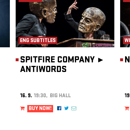
ENG SUBTITLES
W
ha,
: Bára
SPITFIRE COMPANY ►
N
ít
j Báča
ANTIWORDS
tátního
,
ine.
třeba
16. 9.
19:30, BIG HALL
19
BUY NOW!