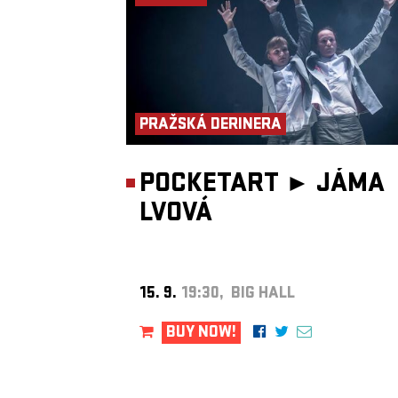
Holubová, Ondřej Báča a Štěpán Kaminský
Scénář: Bára Viceníková a kolektiv
Režie: kolektiv
Dramaturgie: Vít Malota
Hudba a zvukový design: Ondřej Báča
Scénografie, kostýmy, grafika, program: Zuzana Štěpančíková
Výroba, zvukový design: Štěpán Kaminský
Výroba masek: Anna Herzig
Produkční spolupráce: Eliška Holá
PRAŽSKÁ DERINERA
Odborná konzultace: Averil Huck, Vladimír Turner, CAMP Pra
Matěj Michalk Žaloudek
Foto: Viktorie Macanová
Koprodukce: Palác Akropolis
Texty písní: Kultura pod hvězdami aneb píseň bytové jednotky
POCKETART ►
JÁMA
Viceníková, Johana Kyselková, Kristýna Štarhová, Ondřej Báča, V
Malota Labutí píseň: Johana Kyselková, Kristýna Štarhová, Ondře
LVOVÁ
Inscenace mohla vzniknout díky podpoře: Ministerstva kultury, S
fondu kultury, Magistrátu hlavního města Prahy, Paláce Akropolis
DanceConnected. Mediálním partnerem inscenace je časopis Hero
Délka: 70 minut
Vhodné pro všechny, ať už s sebou vezmete kočár, kolo nebo 
psa.
15. 9.
19:30, BIG HALL
BUY NOW!