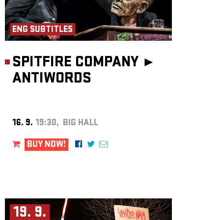
ENG SUBTITLES
SPITFIRE COMPANY ►
ANTIWORDS
16. 9.
19:30, BIG HALL
BUY NOW!
19. 9.