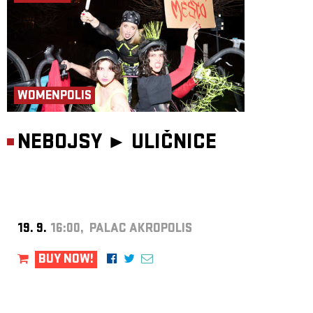
WOMENPOLIS
NEBOJSY ►
ULIČNICE
19. 9.
16:00, PALAC AKROPOLIS
BUY NOW!