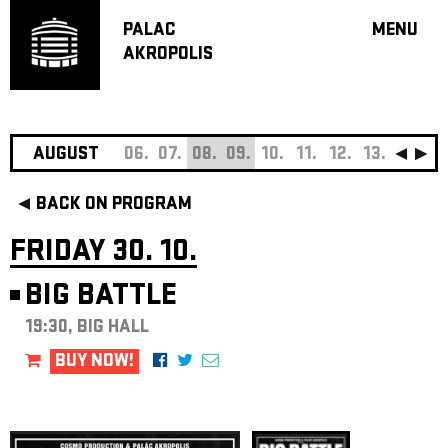
PALAC
MENU
AKROPOLIS
PROGRA
BIG HALL
SMALL H
JAZZ BA
AUGUST
06.
07.
08.
09.
10.
11.
12.
13.
14.
15
RECOMM
BACK ON PROGRAM
MUSIC
THEATRE
FRIDAY 30. 10.
OFF PR
BIG BATTLE
VOUCHERS
19:30, BIG HALL
ABOUT AKR
PROJECTS
BUY NOW!
PATRON CL
CONTACTS