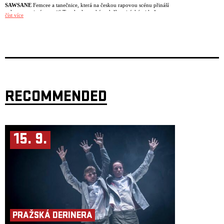
SAWSANE
Femcee a tanečnice, která na českou rapovou scénu přináší
nekompromisní energii! Tato karlovarská rodačka s iráckými kořeny
číst více
nejde pro ostré slovo daleko a ve své tvorbě mistrně propojuje moderní
zvuk s poctivými kořeny rapu. V jejím portfoliu najdeš fresh bangery
jako TRAS TOU po boku Separa nebo feat s Michajlovem s názvem PRO
HOLKY.
Deetray
přináší energickou show plnou tvrdých beatů, osobitých textů a
nekompromisní atmosféry, která tě nenechá stát v klidu. Na scéně si
buduje stále silnější jméno díky autentickému projevu a výrazné tvorbě.
Přijď zažít jeho set naživo a nasát jedinečnou atmosféru večera!
30.10. vystoupí:
RECOMMENDED
Luisa
přináší večerní show plnou energie, rapu a chytlavých melodií,
které tě nenechají v klidu. Na kontě má spolupráce se jmény jako
Yzomandias, Viktor Sheen nebo Separ a na aktuálním singlu „MIMO
SIEŤ“ s Pil C. Přijď to zažít!
Joshua
přiváží na pódium pořádnou dávku energie, silný bars a moderní
15. 9.
rapový zvuk. Jeho vystoupení spojuje chytlavé beaty, autentické texty a
atmosféru, která strhne celý dav. Přijď si užít show plnou emocí, energie
a rapu naživo – tohle si nechceš nechat ujít!
PRAŽSKÁ DERINERA