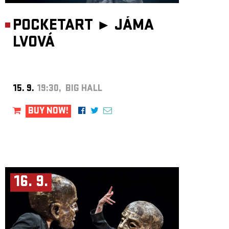
POCKETART ►
JÁMA
LVOVÁ
15. 9.
19:30, BIG HALL
BUY NOW!
16. 9.