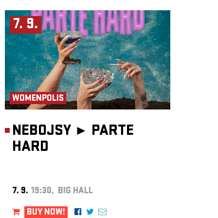
7. 9.
WOMENPOLIS
NEBOJSY ►
PARTE
HARD
7. 9.
19:30, BIG HALL
BUY NOW!