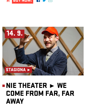
BUY NOW!
14. 9.
STAGIONA ►
NIE THEATER ►
WE
COME FROM FAR, FAR
AWAY