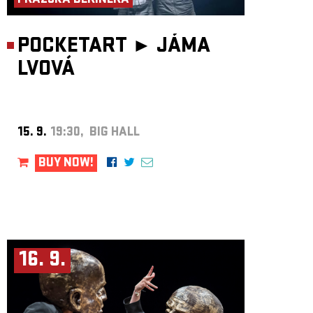
PRAŽSKÁ DERINERA
POCKETART ►
JÁMA
LVOVÁ
15. 9.
19:30, BIG HALL
BUY NOW!
16. 9.