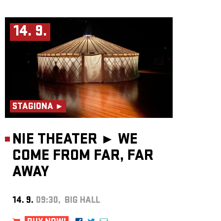
14. 9.
STAGIONA ►
NIE THEATER ►
WE
COME FROM FAR, FAR
AWAY
14. 9.
09:30, BIG HALL