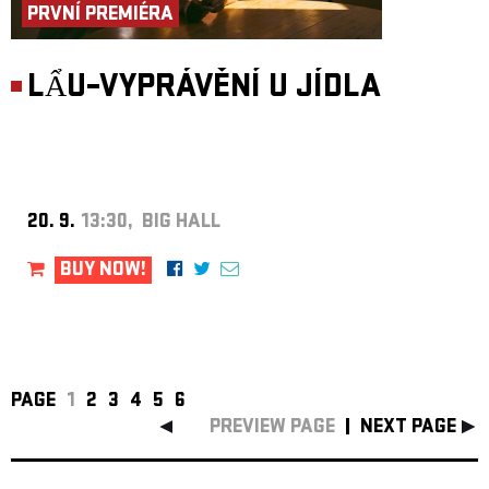
PRVNÍ PREMIÉRA
LẨU–VYPRÁVĚNÍ U JÍDLA
20. 9.
13:30, BIG HALL
BUY NOW!
PAGE
1
2
3
4
5
6
PREVIEW PAGE
NEXT PAGE