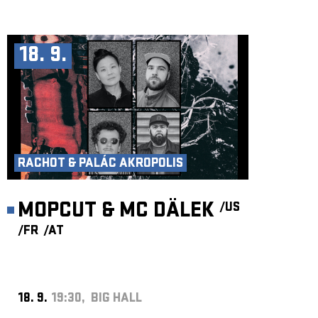
18. 9.
RACHOT & PALÁC AKROPOLIS
MOPCUT & MC DÄLEK
/US
/FR
/AT
18. 9.
19:30, BIG HALL