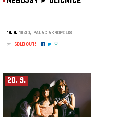
NEBOJSY ►
ULIČNICE
19. 9.
18:30, PALAC AKROPOLIS
SOLD OUT!
20. 9.