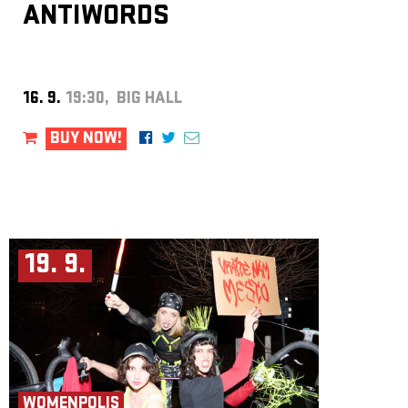
ANTIWORDS
16. 9.
19:30, BIG HALL
BUY NOW!
19. 9.
WOMENPOLIS