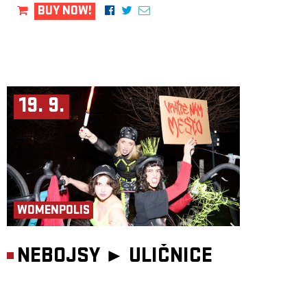
BUY NOW!
19. 9.
WOMENPOLIS
NEBOJSY ►
ULIČNICE