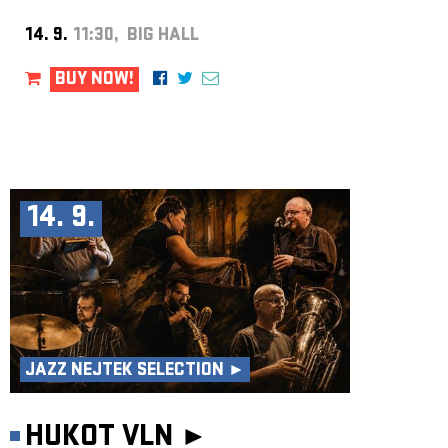
14. 9.
11:30, BIG HALL
BUY NOW!
14. 9.
JAZZ NEJTEK SELECTION ►
HUKOT VLN ►