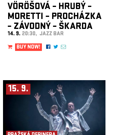
VÖRÖŠOVÁ – HRUBÝ –
MORETTI – PROCHÁZKA
– ZÁVODNÝ – ŠKARDA
14. 9.
20:30, JAZZ BAR
BUY NOW!
15. 9.