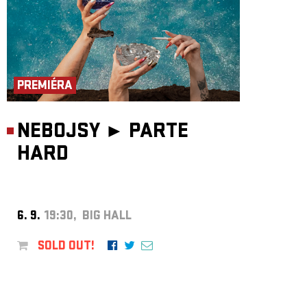
PREMIÉRA
NEBOJSY ►
PARTE
HARD
6. 9.
19:30, BIG HALL
SOLD OUT!