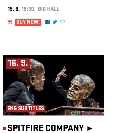
15. 9.
19:30, BIG HALL
BUY NOW!
16. 9.
ENG SUBTITLES
SPITFIRE COMPANY ►