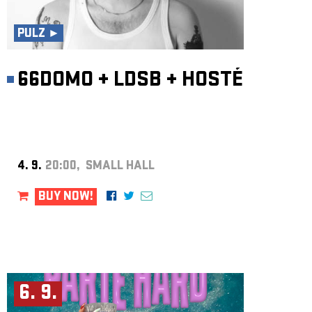
ARCHIVE
NEWSLETT
PULZ ►
66DOMO
+
LDSB
+
HOSTÉ
4. 9.
20:00, SMALL HALL
BUY NOW!
6. 9.