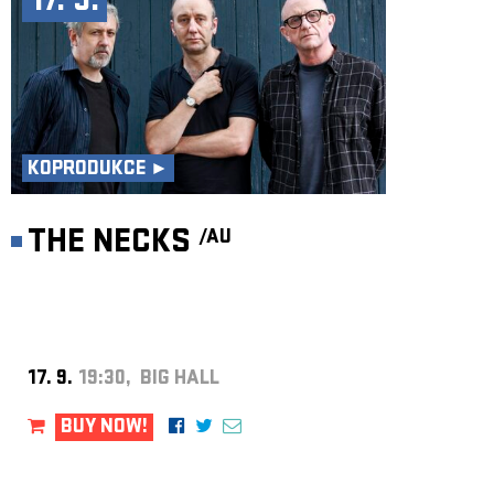
17. 9.
KOPRODUKCE ►
THE NECKS
/AU
17. 9.
19:30, BIG HALL
BUY NOW!