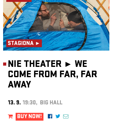
STAGIONA ►
NIE THEATER ►
WE
COME FROM FAR, FAR
AWAY
13. 9.
19:30, BIG HALL
BUY NOW!