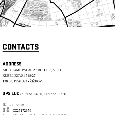
ARCHIVE
NEWSLETT
CONTACTS
ADDRESS
ART FRAME PALÁC AKROPOLIS, S.R.O.
KUBELÍKOVA 1548/27
130 00, PRAHA 3 - ŽIŽKOV
GPS LOC:
50°4'56.137"N, 14°26'56.115"E
IČ
27172376
DIČ
CZ27172376