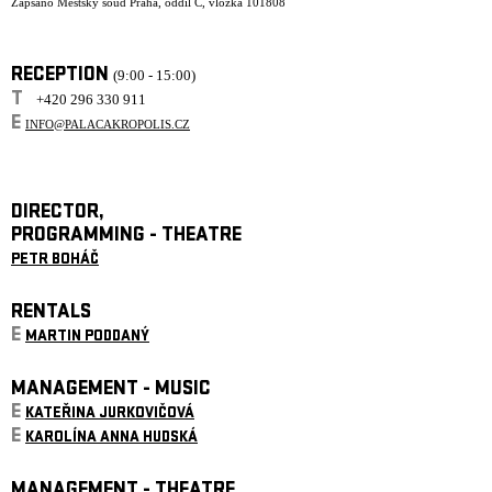
Zapsáno Městský soud Praha, oddíl C, vložka 101808
RECEPTION
(9:00 - 15:00)
T
+420 296 330 911
E
INFO@PALACAKROPOLIS.CZ
DIRECTOR,
PROGRAMMING - THEATRE
PETR BOHÁČ
RENTALS
E
MARTIN PODDANÝ
MANAGEMENT - MUSIC
E
KATEŘINA JURKOVIČOVÁ
E
KAROLÍNA ANNA HUDSKÁ
MANAGEMENT - THEATRE