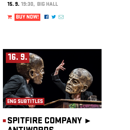
15. 9.
19:30, BIG HALL
BUY NOW!
16. 9.
ENG SUBTITLES
SPITFIRE COMPANY ►