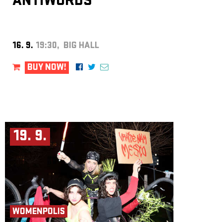
ANTIWORDS
16. 9.
19:30, BIG HALL
BUY NOW!
19. 9.
WOMENPOLIS