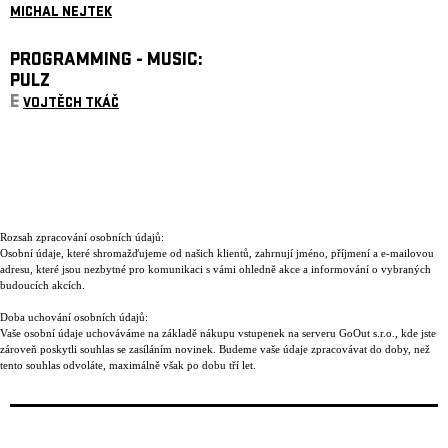
MICHAL NEJTEK
PROGRAMMING - MUSIC:
PULZ
E
VOJTĚCH TKÁČ
Rozsah zpracování osobních údajů:
Osobní údaje, které shromažďujeme od našich klientů, zahrnují jméno, příjmení a e-mailovou
adresu, které jsou nezbytné pro komunikaci s vámi ohledně akce a informování o vybraných
budoucích akcích.
Doba uchování osobních údajů:
Vaše osobní údaje uchováváme na základě nákupu vstupenek na serveru GoOut s.r.o., kde jste
zároveň poskytli souhlas se zasíláním novinek. Budeme vaše údaje zpracovávat do doby, než
tento souhlas odvoláte, maximálně však po dobu tří let.