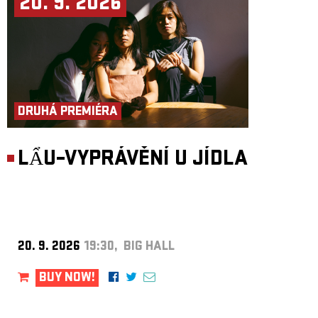
20. 9. 2026
DRUHÁ PREMIÉRA
LẨU–VYPRÁVĚNÍ U JÍDLA
20. 9. 2026
19:30, BIG HALL
BUY NOW!