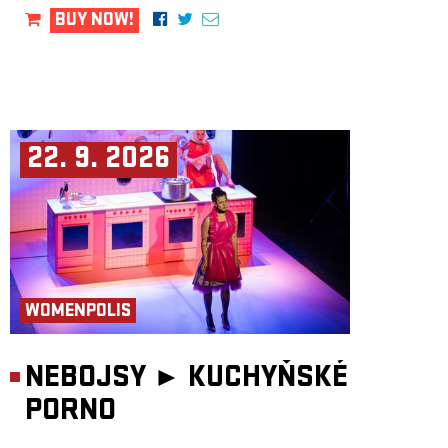
BUY NOW!
22. 9. 2026
WOMENPOLIS
NEBOJSY ►
KUCHYŇSKÉ
PORNO