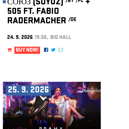
СОЮЗ (SOYUZ)
+
/BY
/PL
505 FT. FABIO
RADERMACHER
/DE
24. 9. 2026
19:30, BIG HALL
BUY NOW!
25. 9. 2026