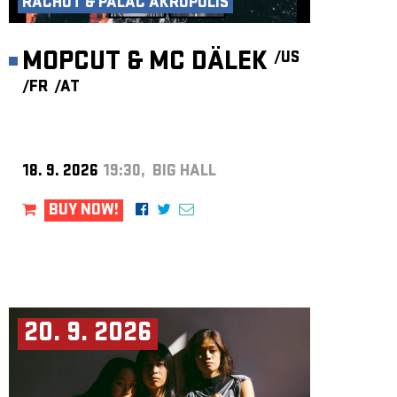
RACHOT & PALÁC AKROPOLIS
MOPCUT & MC DÄLEK
/US
/FR
/AT
18. 9. 2026
19:30, BIG HALL
BUY NOW!
20. 9. 2026