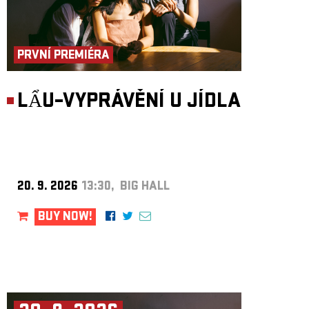
PRVNÍ PREMIÉRA
LẨU–VYPRÁVĚNÍ U JÍDLA
20. 9. 2026
13:30, BIG HALL
BUY NOW!