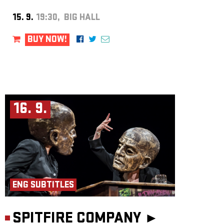
15. 9.
19:30, BIG HALL
BUY NOW!
16. 9.
ENG SUBTITLES
SPITFIRE COMPANY ►