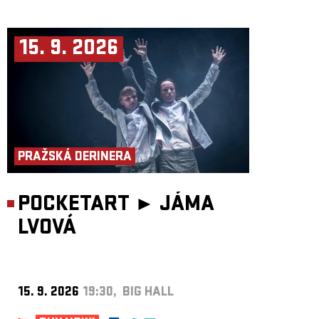
15. 9. 2026
PRAŽSKÁ DERINERA
POCKETART ►
JÁMA
LVOVÁ
15. 9. 2026
19:30, BIG HALL