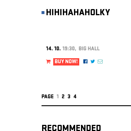
HIHIHAHAHOLKY
14. 10.
19:30, BIG HALL
BUY NOW!
PAGE
1
2
3
4
RECOMMENDED