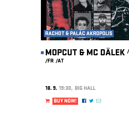
RACHOT & PALÁC AKROPOLIS
MOPCUT & MC DÄLEK
/FR
/AT
18. 9.
19:30, BIG HALL
BUY NOW!