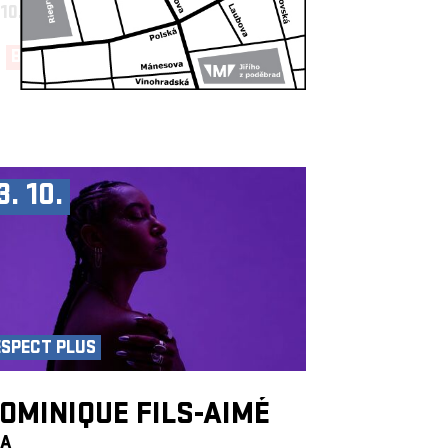
 10.
19:30, BIG HALL
BUY NOW!
3. 10.
ESPECT PLUS
OMINIQUE FILS-AIMÉ
CA