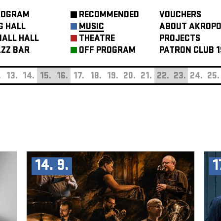
ROGRAM
RECOMMENDED
VOUCHERS
G HALL
MUSIC
ABOUT AKROPO
ALL HALL
THEATRE
PROJECTS
ZZ BAR
OFF PROGRAM
PATRON CLUB 1
.
13.
14.
15.
16.
17.
18.
19.
20.
21.
22.
23.
24.
25.
14. 9.
1