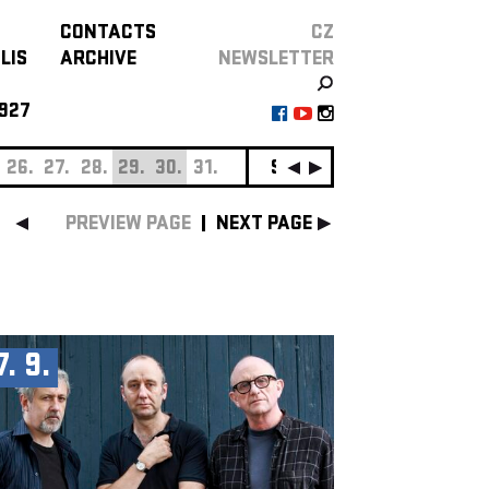
CONTACTS
CZ
LIS
ARCHIVE
NEWSLETTER
927
26.
27.
28.
29.
30.
31.
SEPTEMBER
01.
02.
0
PREVIEW PAGE
NEXT PAGE
7. 9.