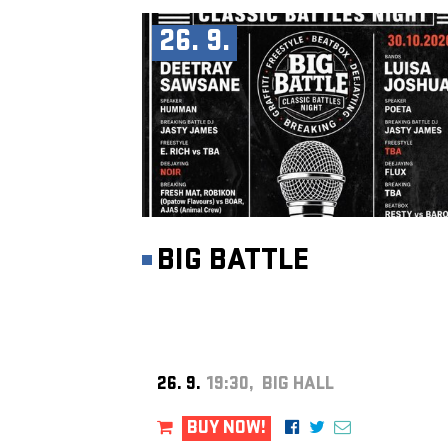
26. 9.
BIG BATTLE
26. 9.
19:30, BIG HALL
BUY NOW!