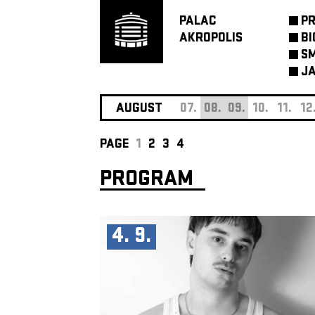
PALAC
P
AKROPOLIS
BI
SM
JA
AUGUST
07.
08.
09.
10.
11.
12
PAGE
1
2
3
4
PROGRAM
4. 9.