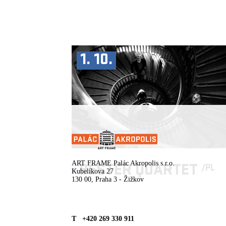
1. 10.
KOPRODUKCE ►
ART FRAME Palác Akropolis s.r.o.
BESTER QUARTET
/PL
Kubelíkova 27
130 00, Praha 3 - Žižkov
T +420 269 330 911