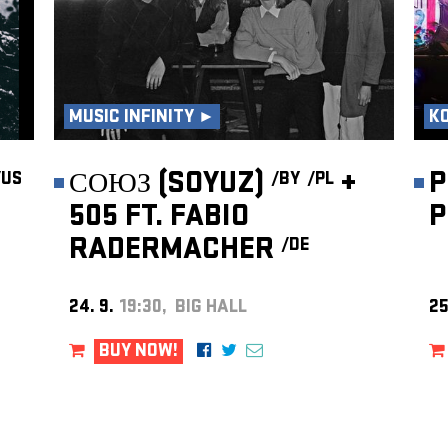
MUSIC INFINITY ►
K
СОЮЗ (SOYUZ)
+
P
/US
/BY
/PL
505 FT. FABIO
P
RADERMACHER
/DE
24. 9.
19:30, BIG HALL
25
BUY NOW!