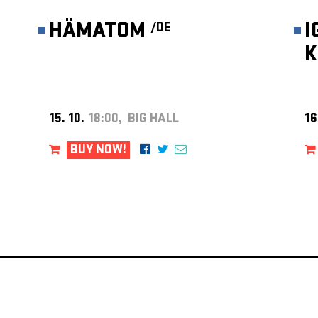
HÄMATOM
I
/DE
K
15. 10.
18:00, BIG HALL
16
BUY NOW!