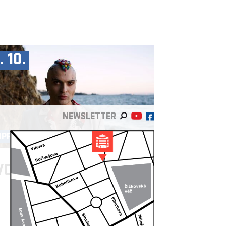
. 10.
NEWSLETTER
OPRODUKCE ►
VO DIMČEV
/BG