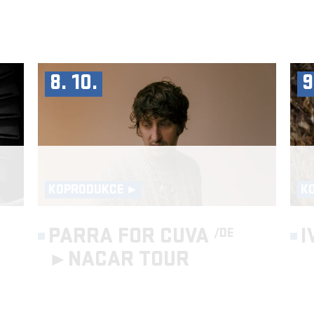
8. 10.
9
KOPRODUKCE ►
K
PARRA FOR CUVA
I
/DE
►
NACAR TOUR