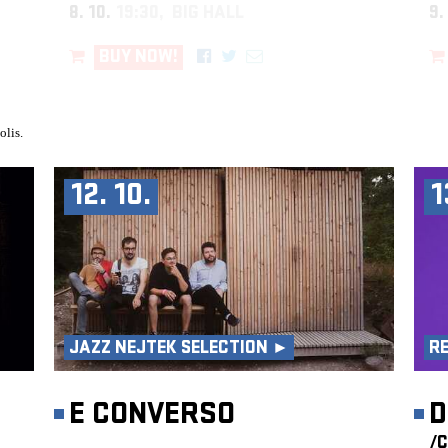
8. 10.
19:30, BIG HALL
9.
BUY NOW!
olis.
12. 10.
1
JAZZ NEJTEK SELECTION ►
R
E CONVERSO
D
/