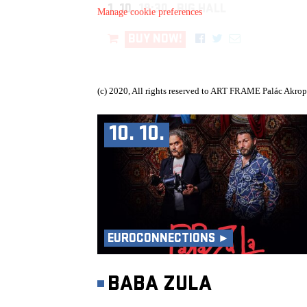
1. 10.
19:30, BIG HALL
Manage cookie preferences
BUY NOW!
(c) 2020, All rights reserved to ART FRAME Palác Akrop
10. 10.
EUROCONNECTIONS ►
BABA ZULA