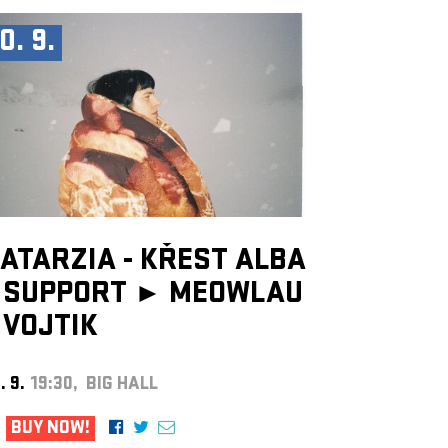
0. 9.
ATARZIA - KŘEST ALBA
SUPPORT ►
MEOWLAU
VOJTIK
. 9.
19:30, BIG HALL
BUY NOW!