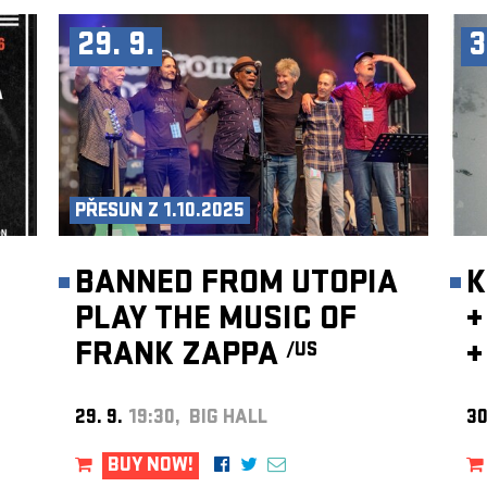
29. 9.
3
PŘESUN Z 1.10.2025
BANNED FROM UTOPIA
K
PLAY THE MUSIC OF
+
FRANK ZAPPA
+
/US
29. 9.
19:30, BIG HALL
30
BUY NOW!