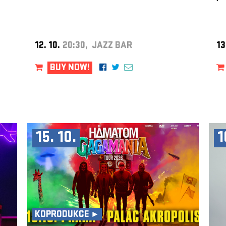
12. 10.
20:30, JAZZ BAR
13
BUY NOW!
15. 10.
1
KOPRODUKCE ►