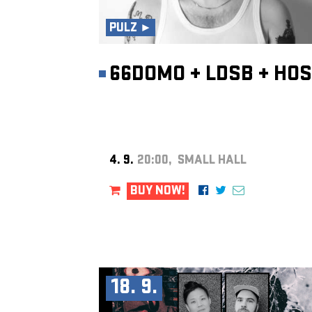
PULZ ►
66DOMO
+
LDSB
+
HOS
4. 9.
20:00, SMALL HALL
BUY NOW!
18. 9.