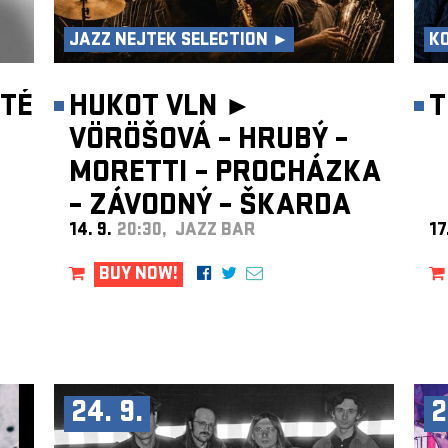
JAZZ NEJTEK SELECTION ►
K
TÉ
HUKOT VLN ►
T
VÖRÖŠOVÁ – HRUBÝ –
MORETTI – PROCHÁZKA
– ZÁVODNÝ – ŠKARDA
14. 9.
20:30, JAZZ BAR
17
BUY NOW!
24. 9.
2