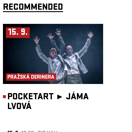
režie: Miřenka Čechová
RECOMMENDED
dramaturgie: Barbara Herz
scénář: kolektiv
performance: Matěj Šíma, Sebastian Vopěnka, Matěj Šumbera
společenskovědní výzkum a performance: Alice Koubová
scénografie a kostýmy: Kateřina Radakulan
hudba: Matěj Šíma
15. 9.
světelný design: Martin Špetlík
video design: Linda Arbanová
zvukový design: Jan Pniak
produkce: Tantehorse, Jan Honeiser
Koprodukce: Palác Akropolis
Odborný partner: Liga Otevřených Mužů, Filozofický ústav Akademi
věd ČR
Představení vzniklo za podpory Hlavního města Praha, Ministerstva
kultury ČR a Státního fondu kultury ČR.
PRAŽSKÁ DERINERA
POCKETART ►
JÁMA
LVOVÁ