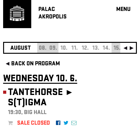
PALAC
MENU
AKROPOLIS
PROGRA
BIG HALL
SMALL H
JAZZ BA
AUGUST
08.
09.
10.
11.
12.
13.
14.
15.
16.
17
RECOMM
BACK ON PROGRAM
MUSIC
THEATRE
WEDNESDAY 10. 6.
OFF PR
TANTEHORSE ►
VOUCHERS
S(T)IGMA
ABOUT AKR
PROJECTS
19:30, BIG HALL
PATRON CL
SALE CLOSED
CONTACTS