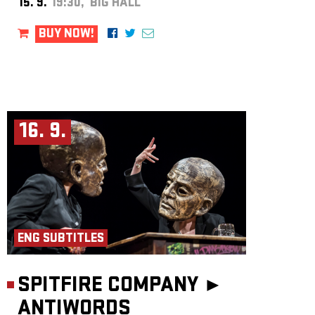
15. 9.
19:30, BIG HALL
BUY NOW!
16. 9.
ENG SUBTITLES
SPITFIRE COMPANY ►
ANTIWORDS