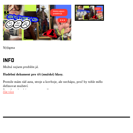
ARCHIVE
NEWSLETT
S(t)igma
INFO
Možná nejsem problém já.
Hudební dokument pro tři (mužské) hlasy.
Protože mám rád auta, stroje a kovboje, ale nechápu, proč by tohle mělo
definovat mužství.
Protože se koukám na prsa a zadky.
číst více
Protože jsem naposledy brečel po pepřáku.
Protože si nejsem úplně jistý, co přesně znamená být muž.
Protože mám strach z radikalizující se společnosti.
Protože nerozumím potřebě být ALFA za každou cenu.
S(t)IGMA je postpunkové představení o tom, jaké je dnes vyrůstat jako
mladý muž. O samotě, která se někdy mění ve vztek. O tlaku
jednoduchých hesel v hlubinách internetu. O stále se vracející otázce, jak
být „pořádný chlap“. A co když to chceš úplně jinak?