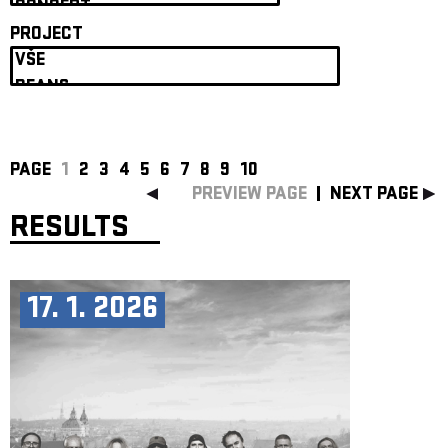
ARCHIVE
PROJECT
NEWSLETT
PAGE
1
2
3
4
5
6
7
8
9
10
PREVIEW PAGE
NEXT PAGE
RESULTS
17. 1. 2026