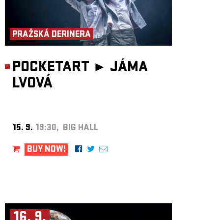
PRAŽSKÁ DERINERA
POCKETART ►
JÁMA
LVOVÁ
15. 9.
19:30, BIG HALL
BUY NOW!
16. 9.