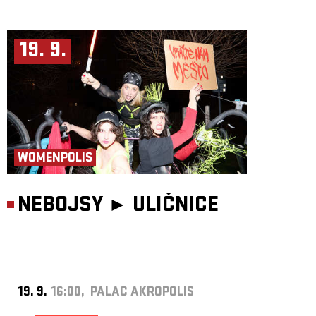
19. 9.
WOMENPOLIS
NEBOJSY ►
ULIČNICE
19. 9.
16:00, PALAC AKROPOLIS