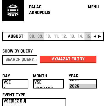
PALAC
MENU
AKROPOLIS
PROGRA
BIG HALL
SMALL H
JAZZ BA
AUGUST
08.
09.
10.
11.
12.
13.
14.
15.
16.
17
RECOMM
SHOW BY QUERY
MUSIC
THEATRE
VYMAZAT FILTRY
OFF PR
VOUCHERS
DAY
MONTH
YEAR
ABOUT AKR
PROJECTS
PATRON CL
EVENT TYPE
CONTACTS