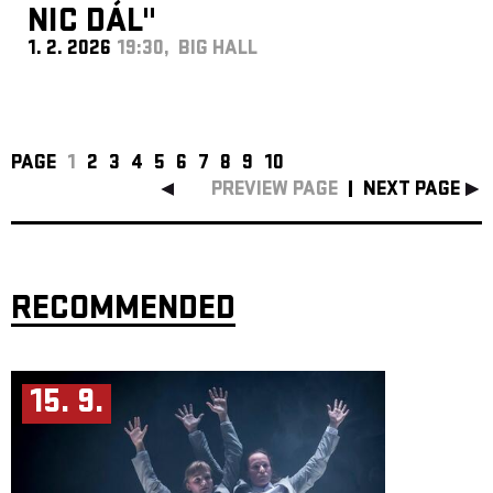
NIC DÁL"
1. 2. 2026
19:30, BIG HALL
PAGE
1
2
3
4
5
6
7
8
9
10
PREVIEW PAGE
NEXT PAGE
RECOMMENDED
15. 9.