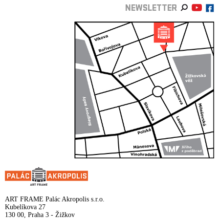
NEWSLETTER
ART FRAME Palác Akropolis s.r.o.
Kubelíkova 27
130 00, Praha 3 - Žižkov