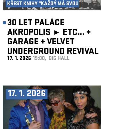
KŘEST KNIHY "KAŽDÝ MÁ SVOU
AKROPOLI"
30 LET PALÁCE
AKROPOLIS ►
ETC...
+
GARAGE
+
VELVET
UNDERGROUND REVIVAL
17. 1. 2026
19:00, BIG HALL
BAND
17. 1. 2026