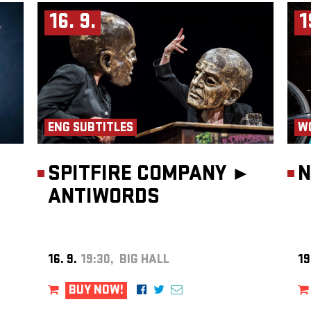
16. 9.
1
ENG SUBTITLES
W
SPITFIRE COMPANY ►
N
ANTIWORDS
16. 9.
19:30, BIG HALL
19
BUY NOW!