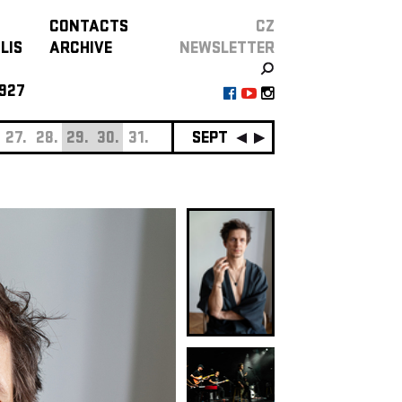
CONTACTS
CZ
LIS
ARCHIVE
NEWSLETTER
927
27.
28.
29.
30.
31.
SEPTEMBER
01.
02.
03.
0