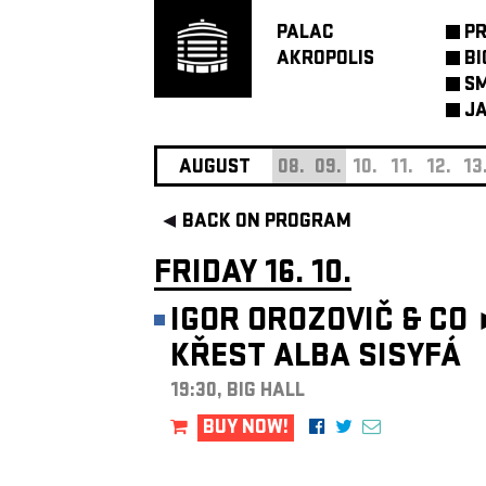
PALAC
P
AKROPOLIS
BI
SM
JA
AUGUST
08.
09.
10.
11.
12.
13
BACK ON PROGRAM
FRIDAY 16. 10.
IGOR OROZOVIČ & CO
KŘEST ALBA SISYFÁ
19:30, BIG HALL
BUY NOW!