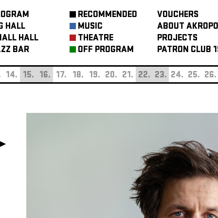
ROGRAM
RECOMMENDED
VOUCHERS
G HALL
MUSIC
ABOUT AKROPO
ALL HALL
THEATRE
PROJECTS
ZZ BAR
OFF PROGRAM
PATRON CLUB 1
.
14.
15.
16.
17.
18.
19.
20.
21.
22.
23.
24.
25.
26.
 ►