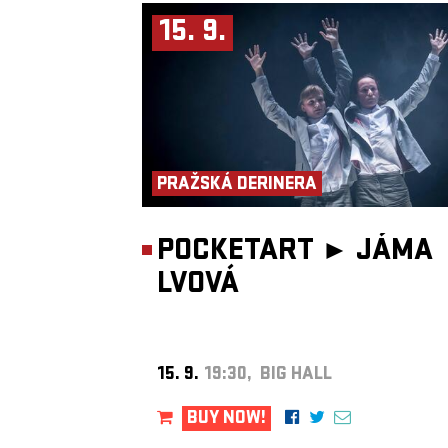
15. 9.
PRAŽSKÁ DERINERA
POCKETART ►
JÁMA
LVOVÁ
15. 9.
19:30, BIG HALL
BUY NOW!