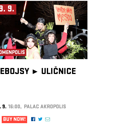
9. 9.
OMENPOLIS
EBOJSY ►
ULIČNICE
. 9.
16:00, PALAC AKROPOLIS
BUY NOW!