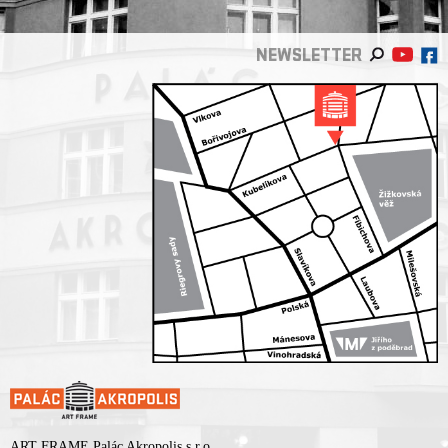
NEWSLETTER
ART FRAME Palác Akropolis s.r.o.