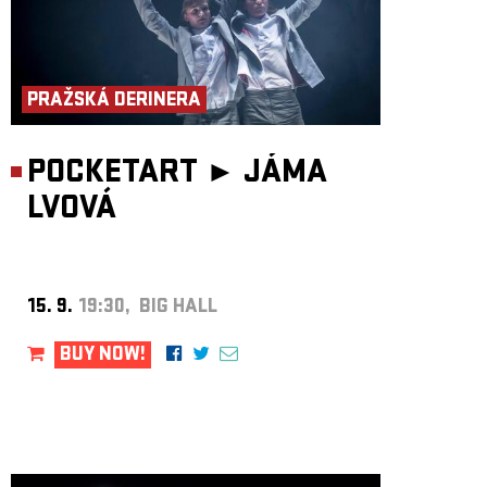
PRAŽSKÁ DERINERA
POCKETART ►
JÁMA
LVOVÁ
15. 9.
19:30, BIG HALL
BUY NOW!