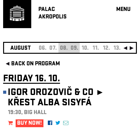
PALAC
MENU
AKROPOLIS
PROGRA
BIG HALL
SMALL H
JAZZ BA
AUGUST
06.
07.
08.
09.
10.
11.
12.
13.
14.
15
RECOMM
BACK ON PROGRAM
MUSIC
THEATRE
FRIDAY 16. 10.
OFF PR
IGOR OROZOVIČ & CO ►
VOUCHERS
KŘEST ALBA SISYFÁ
ABOUT AKR
PROJECTS
19:30, BIG HALL
PATRON CL
BUY NOW!
CONTACTS