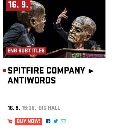
16. 9.
ENG SUBTITLES
SPITFIRE COMPANY ►
ANTIWORDS
16. 9.
19:30, BIG HALL
BUY NOW!