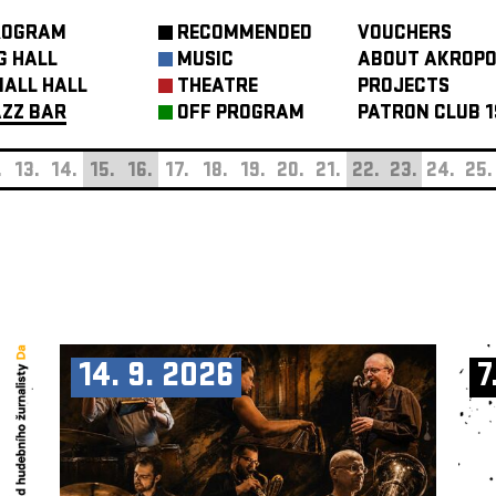
ROGRAM
RECOMMENDED
VOUCHERS
G HALL
MUSIC
ABOUT AKROPO
ALL HALL
THEATRE
PROJECTS
ZZ BAR
OFF PROGRAM
PATRON CLUB 1
.
13.
14.
15.
16.
17.
18.
19.
20.
21.
22.
23.
24.
25.
14. 9. 2026
7