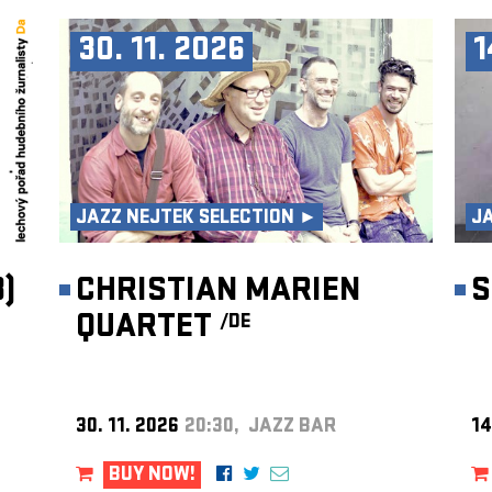
30. 11. 2026
1
JAZZ NEJTEK SELECTION ►
J
)
CHRISTIAN MARIEN
S
QUARTET
/DE
30. 11. 2026
20:30, JAZZ BAR
14
BUY NOW!