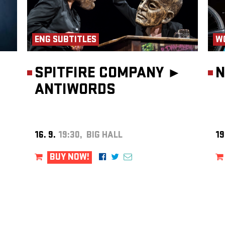
ENG SUBTITLES
W
SPITFIRE COMPANY ►
N
ANTIWORDS
16. 9.
19:30, BIG HALL
19
BUY NOW!