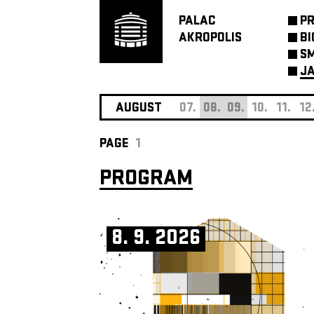
PALAC
P
AKROPOLIS
BI
SM
JA
AUGUST
07.
08.
09.
10.
11.
12
PAGE
1
PROGRAM
8. 9. 2026