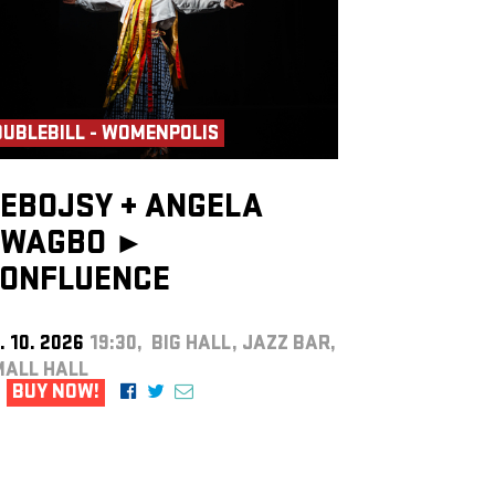
UBLEBILL - WOMENPOLIS
EBOJSY
+
ANGELA
WAGBO ►
ONFLUENCE
. 10. 2026
19:30, BIG HALL, JAZZ BAR,
MALL HALL
BUY NOW!