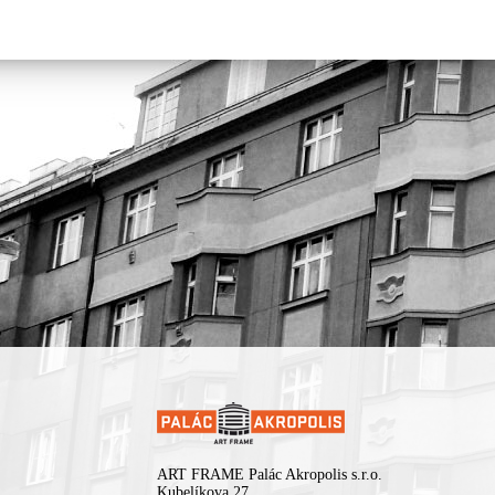
ART FRAME Palác Akropolis s.r.o.
Kubelíkova 27