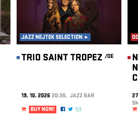
JAZZ NEJTEK SELECTION ►
DO
TRIO SAINT TROPEZ
N
/DE
N
C
19. 10. 2026
20:30, JAZZ BAR
27
S
BUY NOW!