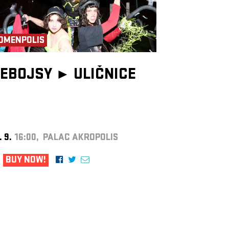
OMENPOLIS
EBOJSY ►
ULIČNICE
. 9.
16:00, PALAC AKROPOLIS
BUY NOW!