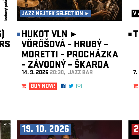
JAZZ NEJTEK SELECTION ►
V 
)
HUKOT VLN ►
T
RS
VÖRÖŠOVÁ – HRUBÝ –
MORETTI – PROCHÁZKA
– ZÁVODNÝ – ŠKARDA
14. 9. 2026
20:30, JAZZ BAR
7.
BUY NOW!
19. 10. 2026
2