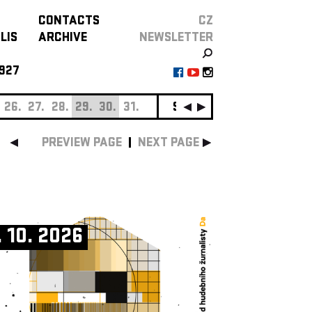
CONTACTS
CZ
LIS
ARCHIVE
NEWSLETTER
927
26.
27.
28.
29.
30.
31.
SEPTEMBER
01.
02.
0
PREVIEW PAGE
NEXT PAGE
. 10. 2026