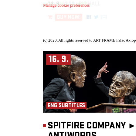
14. 9.
11:30, BIG HALL
Manage cookie preferences
BUY NOW!
(c) 2020, All rights reserved to ART FRAME Palác Akrop
16. 9.
ENG SUBTITLES
SPITFIRE COMPANY 