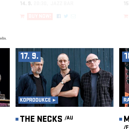
14. 9.
20:30, JAZZ BAR
15
BUY NOW!
olis.
17. 9.
1
KOPRODUKCE ►
R
►
THE NECKS
M
/AU
/