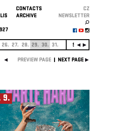
CONTACTS
CZ
LIS
ARCHIVE
NEWSLETTER
927
26.
27.
28.
29.
30.
31.
SEPTEMBER
01.
02.
0
PREVIEW PAGE
NEXT PAGE
. 9.