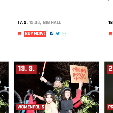
17. 9.
19:30, BIG HALL
18
BUY NOW!
19. 9.
2
WOMENPOLIS
P