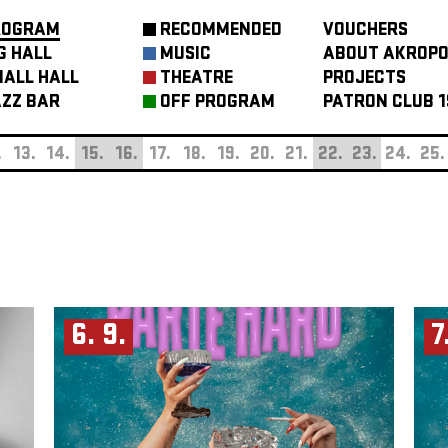
ROGRAM
RECOMMENDED
VOUCHERS
G HALL
MUSIC
ABOUT AKROPO
ALL HALL
THEATRE
PROJECTS
ZZ BAR
OFF PROGRAM
PATRON CLUB 1
.
13.
14.
15.
16.
17.
18.
19.
20.
21.
22.
23.
24.
25.
6. 9.
7