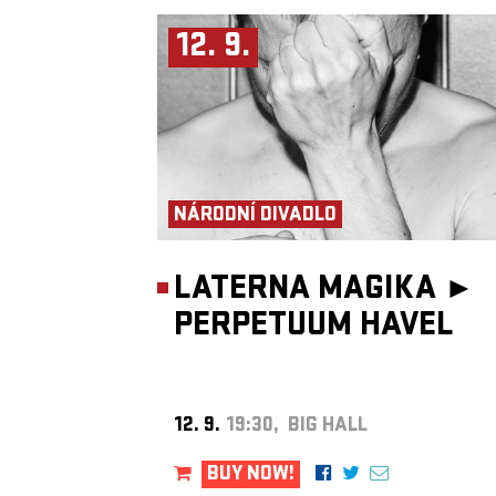
12. 9.
NÁRODNÍ DIVADLO
LATERNA MAGIKA ►
PERPETUUM HAVEL
12. 9.
19:30, BIG HALL
BUY NOW!