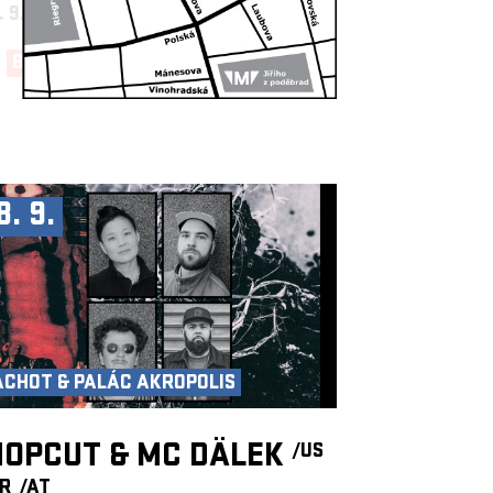
. 9.
19:30, BIG HALL
BUY NOW!
8. 9.
ACHOT & PALÁC AKROPOLIS
OPCUT & MC DÄLEK
/US
FR
/AT