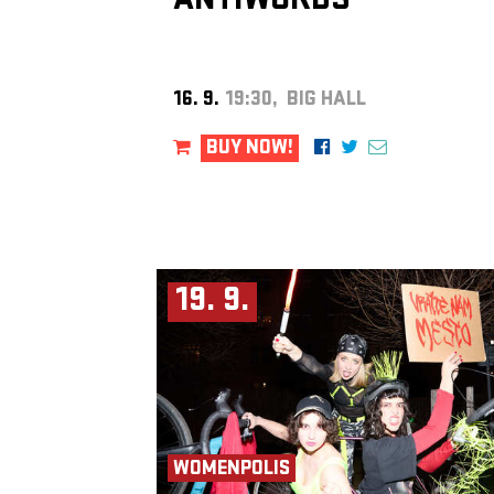
ANTIWORDS
16. 9.
19:30, BIG HALL
BUY NOW!
19. 9.
WOMENPOLIS