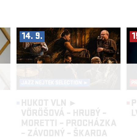
14. 9.
1
JAZZ NEJTEK SELECTION ►
P
HUKOT VLN ►
P
VÖRÖŠOVÁ – HRUBÝ –
L
MORETTI – PROCHÁZKA
– ZÁVODNÝ – ŠKARDA