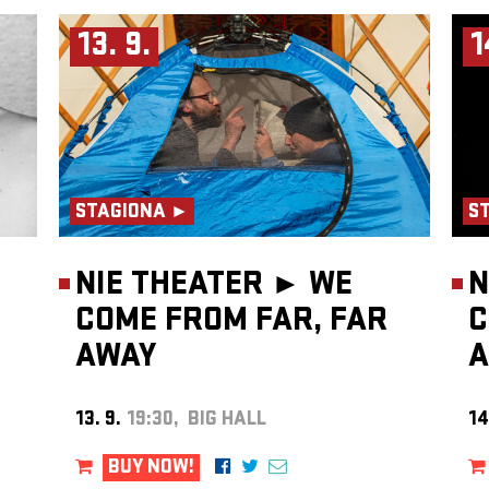
13. 9.
1
STAGIONA ►
S
NIE THEATER ►
WE
N
COME FROM FAR, FAR
C
AWAY
A
13. 9.
19:30, BIG HALL
14
BUY NOW!