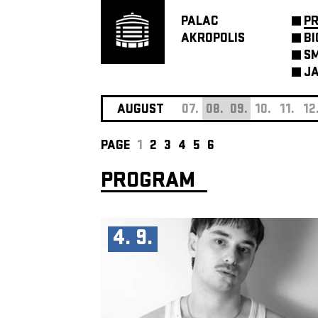
PALAC
P
AKROPOLIS
BI
SM
JA
AUGUST
07.
08.
09.
10.
11.
12
PAGE
1
2
3
4
5
6
PROGRAM
4. 9.