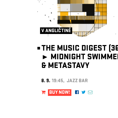
V ANGLIČTINĚ
THE MUSIC DIGEST (36
►
MIDNIGHT SWIMME
& METASTAVY
8. 9.
19:45, JAZZ BAR
BUY NOW!