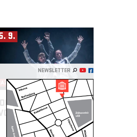
5. 9.
NEWSLETTER
RAŽSKÁ DERINERA
OCKETART ►
JÁMA
VOVÁ