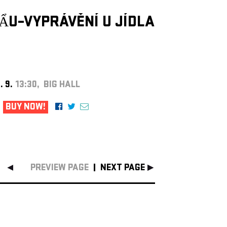
ẨU–VYPRÁVĚNÍ U JÍDLA
. 9.
13:30, BIG HALL
BUY NOW!
PREVIEW PAGE
NEXT PAGE