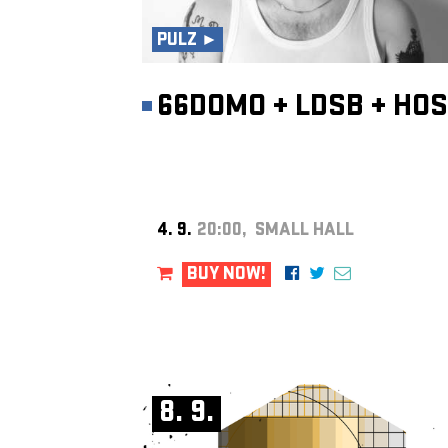
PULZ ►
66DOMO
+
LDSB
+
HOS
4. 9.
20:00, SMALL HALL
BUY NOW!
8. 9.