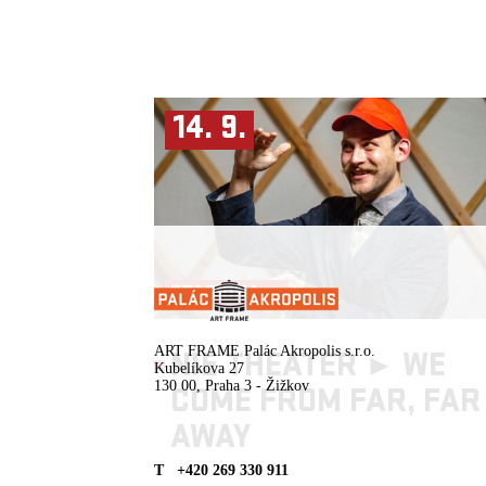
14. 9.
STAGIONA ►
ART FRAME Palác Akropolis s.r.o.
NIE THEATER ►
WE
Kubelíkova 27
130 00, Praha 3 - Žižkov
COME FROM FAR, FAR
AWAY
T +420 269 330 911