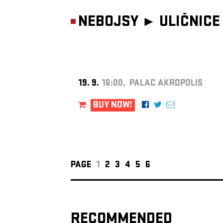
NEBOJSY ►
ULIČNICE
19. 9.
16:00, PALAC AKROPOLIS
BUY NOW!
PAGE
1
2
3
4
5
6
RECOMMENDED