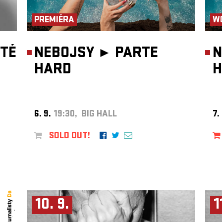
PREMIÉRA
W
TÉ
NEBOJSY ►
PARTE
N
HARD
H
6. 9.
19:30, BIG HALL
7.
SOLD OUT!
10. 9.
1