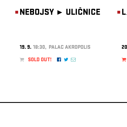
NEBOJSY ►
ULIČNICE
L
19. 9.
18:30, PALAC AKROPOLIS
20
SOLD OUT!