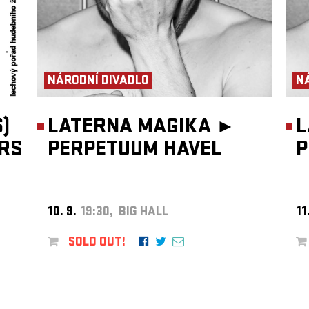
NÁRODNÍ DIVADLO
N
)
LATERNA MAGIKA ►
L
RS
PERPETUUM HAVEL
P
10. 9.
19:30, BIG HALL
11
SOLD OUT!