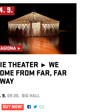
4. 9.
TAGIONA ►
IE THEATER ►
WE
OME FROM FAR, FAR
WAY
. 9.
09:30, BIG HALL
BUY NOW!