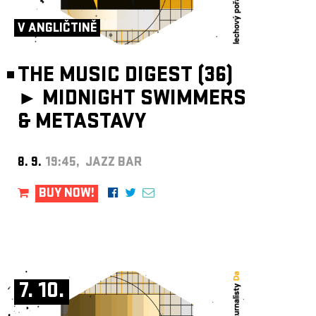
ARCHIVE
V ANGLIČTINĚ
NEWSLETT
THE MUSIC DIGEST (36)
►
MIDNIGHT SWIMMERS
& METASTAVY
8. 9.
19:45, JAZZ BAR
BUY NOW!
7. 10.