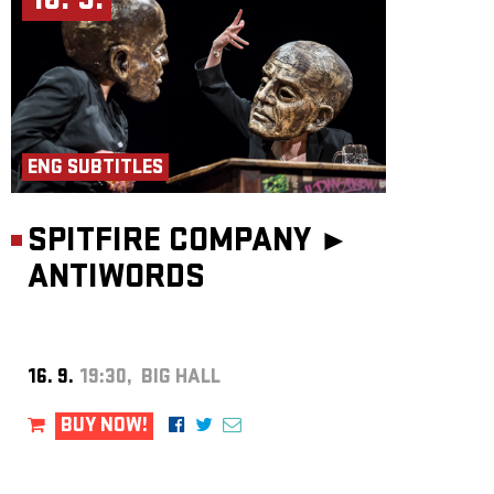
16. 9.
ENG SUBTITLES
SPITFIRE COMPANY ►
ANTIWORDS
16. 9.
19:30, BIG HALL
BUY NOW!