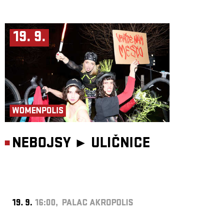
19. 9.
WOMENPOLIS
NEBOJSY ►
ULIČNICE
19. 9.
16:00, PALAC AKROPOLIS