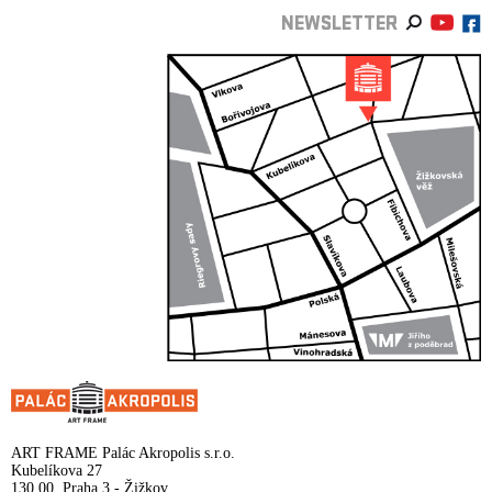
NEWSLETTER
ART FRAME Palác Akropolis s.r.o.
Kubelíkova 27
130 00, Praha 3 - Žižkov