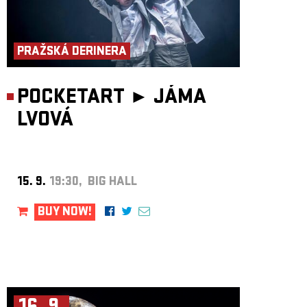
PRAŽSKÁ DERINERA
POCKETART ►
JÁMA
LVOVÁ
15. 9.
19:30, BIG HALL
BUY NOW!