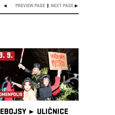
PREVIEW PAGE
NEXT PAGE
9. 9.
OMENPOLIS
EBOJSY ►
ULIČNICE