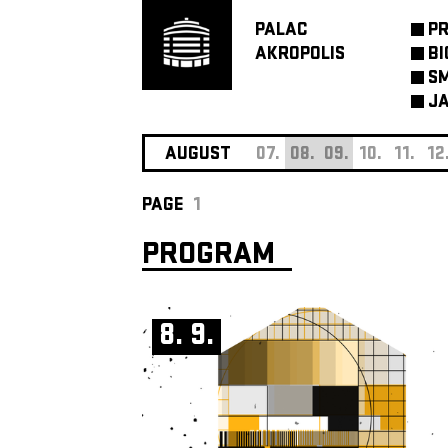
PALAC
P
AKROPOLIS
BI
SM
JA
AUGUST
07.
08.
09.
10.
11.
12
PAGE
1
PROGRAM
8. 9.