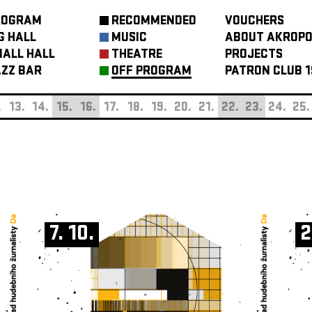
ROGRAM
RECOMMENDED
VOUCHERS
G HALL
MUSIC
ABOUT AKROPO
ALL HALL
THEATRE
PROJECTS
ZZ BAR
OFF PROGRAM
PATRON CLUB 1
.
13.
14.
15.
16.
17.
18.
19.
20.
21.
22.
23.
24.
25.
7. 10.
2