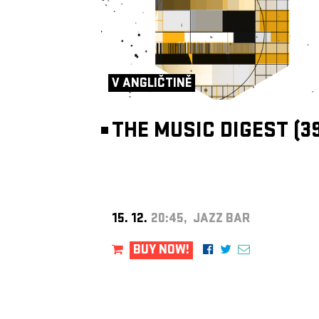
V ANGLIČTINĚ
THE MUSIC DIGEST (39
15. 12.
20:45, JAZZ BAR
BUY NOW!