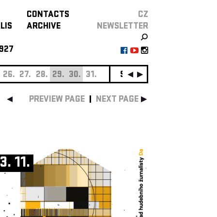
CONTACTS
CZ
LIS
ARCHIVE
NEWSLETTER
927
26.
27.
28.
29.
30.
31.
SEPTEMBER
01.
02.
0
PREVIEW PAGE
NEXT PAGE
3. 11.