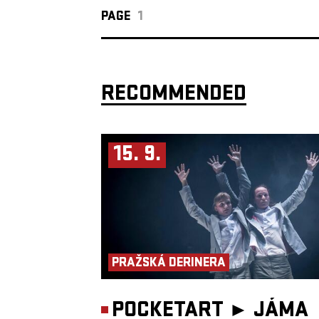
PAGE
1
RECOMMENDED
15. 9.
PRAŽSKÁ DERINERA
POCKETART ►
JÁMA