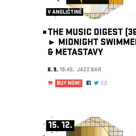
V ANGLIČTINĚ
THE MUSIC DIGEST (36
►
MIDNIGHT SWIMME
& METASTAVY
8. 9.
19:45, JAZZ BAR
BUY NOW!
15. 12.