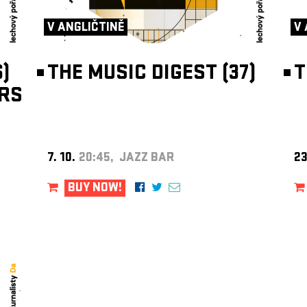
V ANGLIČTINĚ
V 
)
THE MUSIC DIGEST (37)
T
RS
7. 10.
20:45, JAZZ BAR
23
BUY NOW!