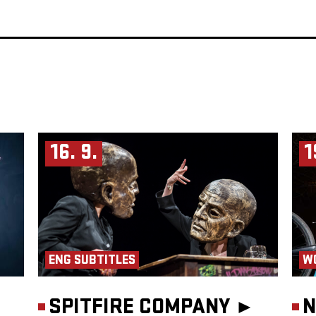
16. 9.
1
ENG SUBTITLES
W
SPITFIRE COMPANY ►
N