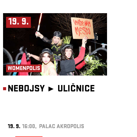
19. 9.
WOMENPOLIS
NEBOJSY ►
ULIČNICE
19. 9.
16:00, PALAC AKROPOLIS