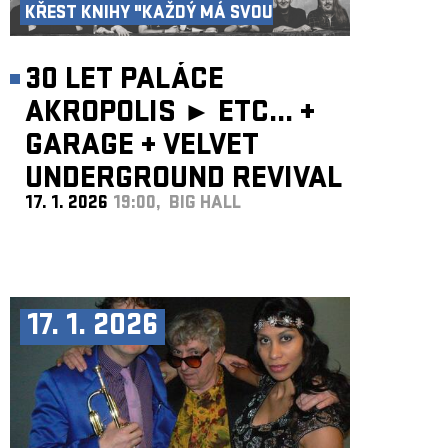
KŘEST KNIHY "KAŽDÝ MÁ SVOU
AKROPOLI"
30 LET PALÁCE
AKROPOLIS ►
ETC...
+
GARAGE
+
VELVET
UNDERGROUND REVIVAL
17. 1. 2026
19:00, BIG HALL
BAND
17. 1. 2026