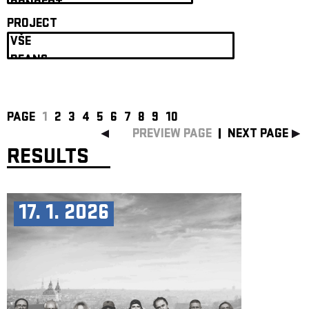
ARCHIVE
PROJECT
NEWSLETT
PAGE
1
2
3
4
5
6
7
8
9
10
PREVIEW PAGE
NEXT PAGE
RESULTS
17. 1. 2026