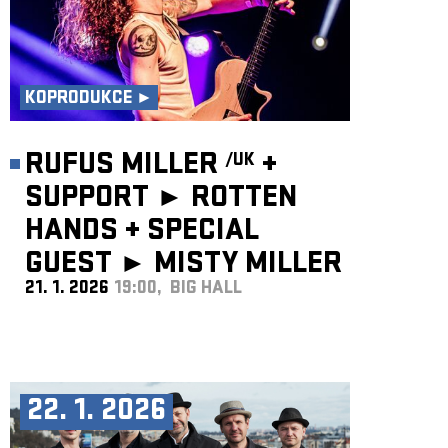
KOPRODUKCE ►
RUFUS MILLER
+
/UK
SUPPORT ► ROTTEN
HANDS
+
SPECIAL
GUEST ►
MISTY MILLER
21. 1. 2026
19:00, BIG HALL
/UK
22. 1. 2026