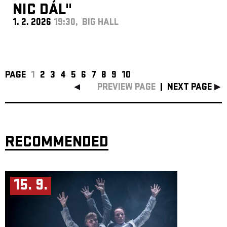
NIC DÁL"
1. 2. 2026
19:30, BIG HALL
PAGE
1
2
3
4
5
6
7
8
9
10
PREVIEW PAGE
NEXT PAGE
RECOMMENDED
15. 9.