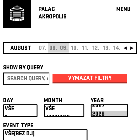
PALAC
MENU
AKROPOLIS
PROGRA
BIG HALL
SMALL H
JAZZ BA
AUGUST
07.
08.
09.
10.
11.
12.
13.
14.
15.
16
RECOMM
SHOW BY QUERY
MUSIC
THEATRE
VYMAZAT FILTRY
OFF PR
VOUCHERS
DAY
MONTH
YEAR
ABOUT AKR
PROJECTS
PATRON CL
EVENT TYPE
CONTACTS