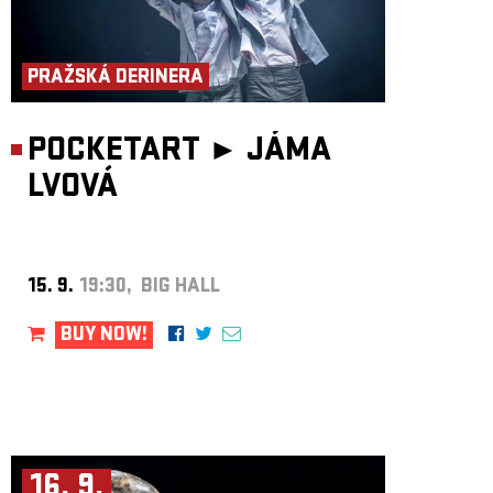
PRAŽSKÁ DERINERA
POCKETART ►
JÁMA
LVOVÁ
15. 9.
19:30, BIG HALL
BUY NOW!
16. 9.