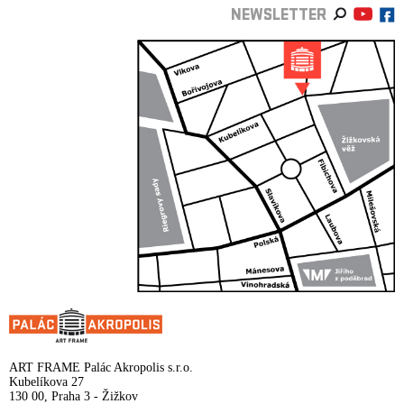
NEWSLETTER
ART FRAME Palác Akropolis s.r.o.
Kubelíkova 27
130 00, Praha 3 - Žižkov