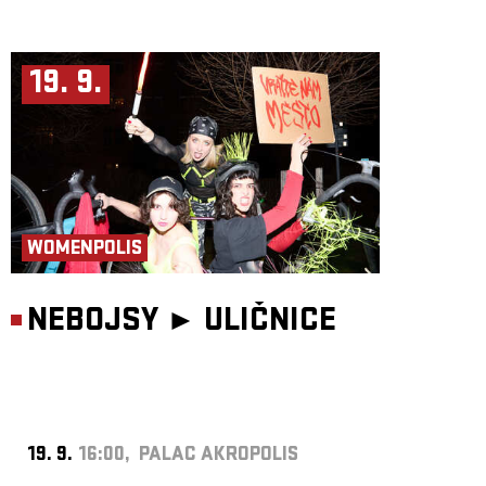
19. 9.
WOMENPOLIS
NEBOJSY ►
ULIČNICE
19. 9.
16:00, PALAC AKROPOLIS