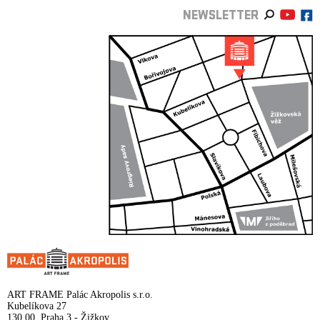
NEWSLETTER
ART FRAME Palác Akropolis s.r.o.
Kubelíkova 27
130 00, Praha 3 - Žižkov