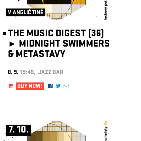
ARCHIVE
V ANGLIČTINĚ
NEWSLETT
THE MUSIC DIGEST (36)
►
MIDNIGHT SWIMMERS
& METASTAVY
8. 9.
19:45, JAZZ BAR
BUY NOW!
7. 10.