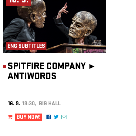
16. 9.
ENG SUBTITLES
SPITFIRE COMPANY ►
ANTIWORDS
16. 9.
19:30, BIG HALL
BUY NOW!