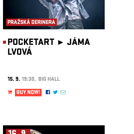
PRAŽSKÁ DERINERA
POCKETART ►
JÁMA
LVOVÁ
15. 9.
19:30, BIG HALL
BUY NOW!