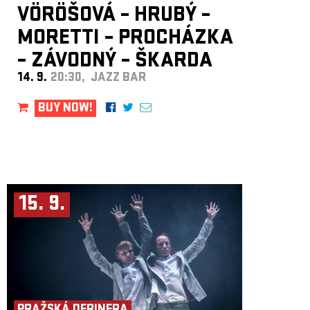
VÖRÖŠOVÁ – HRUBÝ –
MORETTI – PROCHÁZKA
– ZÁVODNÝ – ŠKARDA
14. 9.
20:30, JAZZ BAR
BUY NOW!
15. 9.