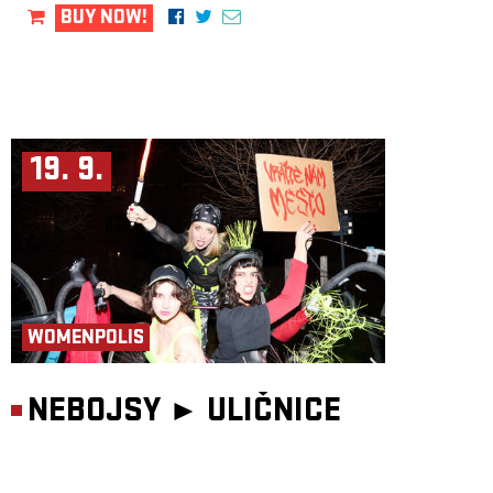
BUY NOW!
19. 9.
WOMENPOLIS
NEBOJSY ►
ULIČNICE