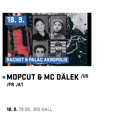
18. 9.
RACHOT & PALÁC AKROPOLIS
MOPCUT & MC DÄLEK
/US
/FR
/AT
18. 9.
19:30, BIG HALL