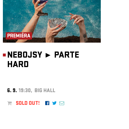
PREMIÉRA
NEBOJSY ►
PARTE
HARD
6. 9.
19:30, BIG HALL
SOLD OUT!