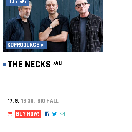
17. 9.
KOPRODUKCE ►
THE NECKS
/AU
17. 9.
19:30, BIG HALL
BUY NOW!