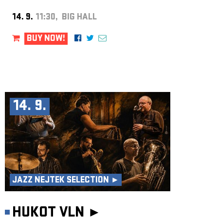
14. 9.
11:30, BIG HALL
BUY NOW!
14. 9.
JAZZ NEJTEK SELECTION ►
HUKOT VLN ►