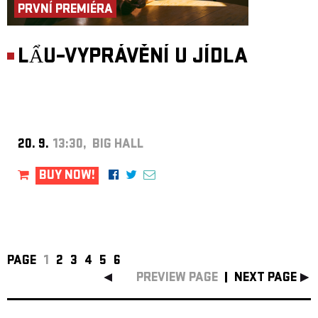
PRVNÍ PREMIÉRA
LẨU–VYPRÁVĚNÍ U JÍDLA
20. 9.
13:30, BIG HALL
BUY NOW!
PAGE
1
2
3
4
5
6
PREVIEW PAGE
NEXT PAGE