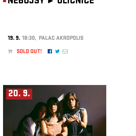
NEBOJSY ►
ULIČNICE
19. 9.
18:30, PALAC AKROPOLIS
SOLD OUT!
20. 9.