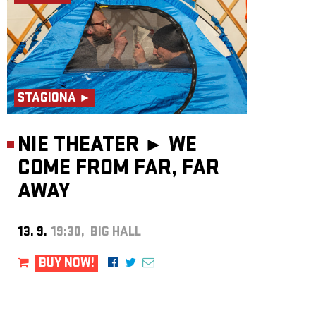
STAGIONA ►
NIE THEATER ►
WE
COME FROM FAR, FAR
AWAY
13. 9.
19:30, BIG HALL
BUY NOW!