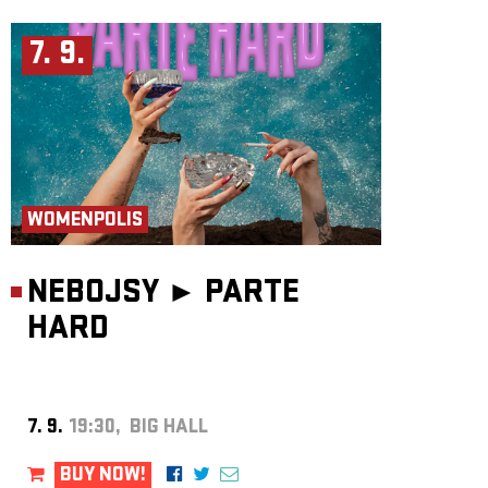
7. 9.
WOMENPOLIS
NEBOJSY ►
PARTE
HARD
7. 9.
19:30, BIG HALL
BUY NOW!