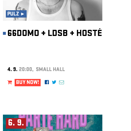
ARCHIVE
NEWSLETT
PULZ ►
66DOMO
+
LDSB
+
HOSTÉ
4. 9.
20:00, SMALL HALL
BUY NOW!
6. 9.