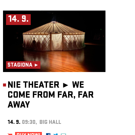
14. 9.
STAGIONA ►
NIE THEATER ►
WE
COME FROM FAR, FAR
AWAY
14. 9.
09:30, BIG HALL