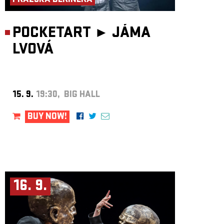
PRAŽSKÁ DERINERA
POCKETART ►
JÁMA
LVOVÁ
15. 9.
19:30, BIG HALL
BUY NOW!
16. 9.