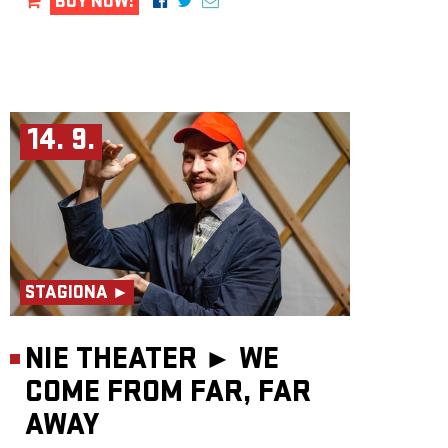
BUY NOW!
14. 9.
STAGIONA ►
NIE THEATER ►
WE
COME FROM FAR, FAR
AWAY