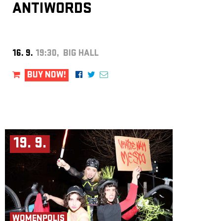
ANTIWORDS
16. 9.
19:30, BIG HALL
BUY NOW!
19. 9.
WOMENPOLIS