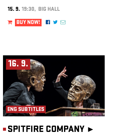
15. 9.
19:30, BIG HALL
BUY NOW!
16. 9.
ENG SUBTITLES
SPITFIRE COMPANY ►