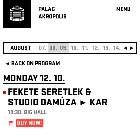
PALAC
MENU
AKROPOLIS
PROGRA
BIG HALL
SMALL H
JAZZ BA
AUGUST
07.
08.
09.
10.
11.
12.
13.
14.
15.
16
RECOMM
BACK ON PROGRAM
MUSIC
THEATRE
MONDAY 12. 10.
OFF PR
FEKETE SERETLEK &
VOUCHERS
STUDIO DAMÚZA ►
KAR
ABOUT AKR
PROJECTS
19:30, BIG HALL
PATRON CL
BUY NOW!
CONTACTS