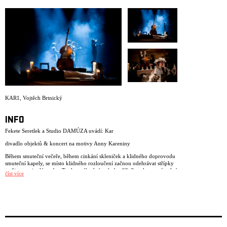
ARCHIVE
NEWSLETT
KAR1
,
Vojtěch Brtnický
INFO
Fekete Seretlek a Studio DAMÚZA uvádí: Kar
divadlo objektů & koncert na motivy Anny Kareniny
Během smuteční večeře, během cinkání skleniček a klidného doprovodu
smuteční kapely, se místo klidného rozloučení začnou odehrávat střípky
ze života minulé osoby. Ta skrz náhodné pohyby číšníka, skrz nenápadné
číst více
kombinace hudby, slov a předmětů, ožívá, tak jako ožívá i představivost
hostů. Ti se opojení vínem začnou vžívat do minulosti, až se nakonec
sami stanou postavami příběhu o Anně Karenině.
Kabaret ruského realismu staví a nastoluje dramaturgii živou, živočišnou,
autorsky zpracovanou hudbou, postavenou na základě ruských tradic.
Harmonika, perkuse, housle, cello, basa a pěti hlas provede metamorfózu
hudby a divadla, kabaretu a intimních scén pohyblivých předmětů.