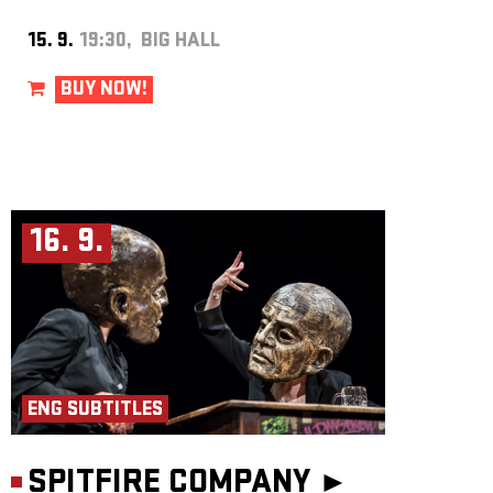
15. 9.
19:30, BIG HALL
BUY NOW!
16. 9.
ENG SUBTITLES
SPITFIRE COMPANY ►