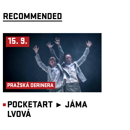
Rytmika stoupá do poslední chvíle, ve které se (před dveřmi smrti)
najednou divák a herec octnou opět na začátku – u stolu se skleničkou
vína v ruce.
RECOMMENDED
Režie: Matija Solce
Hrají: Pavol Smolárik, Anna Bubníková, Jiří N. Jelínek, Ivo Sedláček
a Matija Solce
Scénografie: Marianna Stránská
Produkce: Jan Tyl
15. 9.
Producent: Studio DAMÚZA
Koprodukce: Palác Akropolis (CZ) a KD Matita (SLO)
PRAŽSKÁ DERINERA
POCKETART ►
JÁMA
LVOVÁ