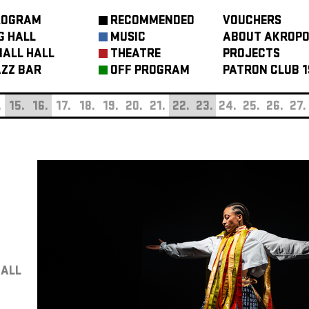
ROGRAM
RECOMMENDED
VOUCHERS
G HALL
MUSIC
ABOUT AKROPO
ALL HALL
THEATRE
PROJECTS
ZZ BAR
OFF PROGRAM
PATRON CLUB 1
.
15.
16.
17.
18.
19.
20.
21.
22.
23.
24.
25.
26.
27.
HALL