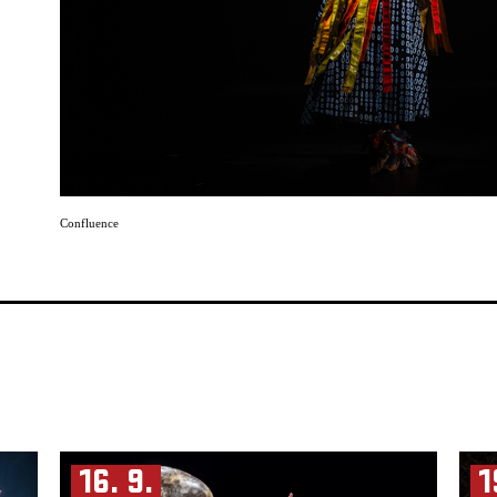
a
Confluence
cukroví
ny
opak
ra
16. 9.
1
ce před