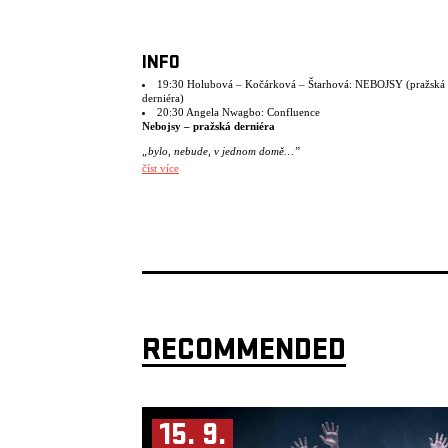
INFO
19:30 Holubová – Kočárková – Štarhová: NEBOJSY (pražská
derniéra)
20:30 Angela Nwagbo: Confluence
Nebojsy – pražská derniéra
„bylo, nebude, v jednom domě…”
číst více
Holubová – Kočárková – Štarhová
Osobní zpověď performerek zve do útrob domu i na hranu mého 
cizího těla. Tereza se čerstvě přistěhovala, u Kláry doma se peče 
a Kristýna slaví 18.
Imerzivní inscenace Terezy Holubové, Kláry Kočárkové a Kristý
Štarhové osahává vnitřní prostor nepřijetí, uvíznutí v sobě samé a
hraničního bodu, zda život dát, nebo ne. Skrze gesto, step a slovo
procházejí performerky svým územím prázdnoty, ztráty nebo na
objevování. Spolu s diváky, díky nim a skrze ně si v následujícím
momentu dovolí risk vydat se na svou vlastní cestu.
RECOMMENDED
Koncept, režie, scénografie a performance: Tereza Holubová, Klá
Kočárková, Kristýna Štarhová
Hudba: Never Sol, Petr Šmíd, Ondřej Báča
Dramaturgická supervize: Kristýna Boháčová
Režijní supervize: Miřenka Čechová a Pavel Šimák
15. 9.
„Druhé dílo Nebojsy je jako, když vás někdo prudce strhne ze silni