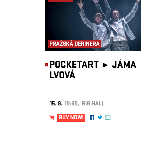
řítícím se kamionem. Tři dokumentární příběhy tří žen, uvnitř nichž
fyzicky ocitnete, vás nemilosrdně vtáhnou do svých rodinných kons
Na chvíli uvěříte, že jste součástí, nejen jako voyeuři, ale jako přím
účastníci dějů, které běží paralelně vedle sebe. Pořadí příběhů si l
a putujete prostorem Paláce Akropolis, který je zabydlen s neuvěři
útulností.”
Miřenka Čechová, 13.11.2023
Inscenace vznikla díky projektu Emergency Dances IV. a Tanteho
Délka představení: 55 minut
PRAŽSKÁ DERINERA
Foto: Vojtěch Brtnický, Jakub Urban
Confluence
POCKETART ►
JÁMA
Česko-nigerijská performerka Angela Nwagbo ve své autorské
performance CONFLUENCE rozehrává intimní sondu do vrstevn
LVOVÁ
světa kulturní, jazykové a sociální identity.
Na pomezí fyzického divadla, tance, dokumentární výpovědi a
antropologického divadla se odvíjí její cesta sebepoznání – nitern
příběh ženy, která se pohybuje mezi dvěma kontinenty, mezi koře
současností, mezi očekáváním společnosti a vlastní pravdou.
Confluence se dotýká témat etnické identity, mezikulturního dialo
15. 9.
19:30, BIG HALL
touhy po sounáležitosti. Hudba, móda a pohyb se stávají nositeli
významu – propojují africký a slovanský folklór, západní i africk
taneční formy, a vytvářejí nový, osobitý jazyk vyprávění.
BUY NOW!
Tato performance není jen osobní výpovědí – je zrcadlem, v němž
odrážejí naše nevyslovené předsudky a zároveň i vize světa, kde 
neznamená rozdělení, ale spojení.
Angela Nwagbo je herečka a tanečnice česko-nigerijského původu