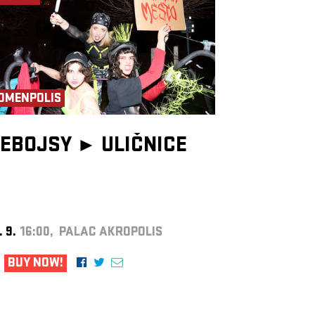
OMENPOLIS
EBOJSY ►
ULIČNICE
. 9.
16:00, PALAC AKROPOLIS
BUY NOW!