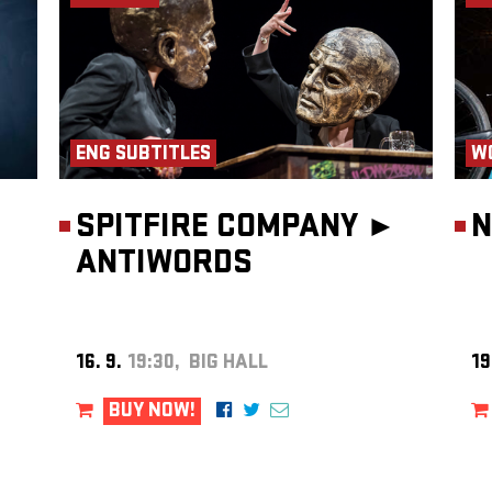
 se
telací.
í
osujete
telnou
rse.
ENG SUBTITLES
W
SPITFIRE COMPANY ►
N
atého
ANTIWORDS
ý
ny a
gu a
16. 9.
19:30, BIG HALL
19
é
BUY NOW!
 se
různost
. Je