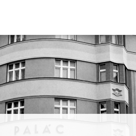
AMU,
ůsobí v
, a
ům.
s a
 cítí
ivést
umá
jit dvě
 oba
y snahou
í.