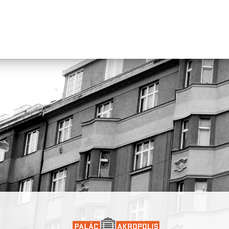
absolventkou herectví alternativního a loutkového divadla na D
což reflektuje její multižánrové zaměření v profesionální praxi. P
činoherním, alternativním, hudebním i pohybovém divadle, filmu
věnuje se současnému tanci stejně jako urbánním a africkým tanc
V roce 2023 absolvovala taneční stáž v senegalské École des Sable
mimo umění se věnuje antropologickému výzkumu afrických a
afročeských identit při Univerzitě Hradec Králové. Coby Afročeska
svou autorskou tvorbou na poli performativního umění potřebu př
pozornost k tématům kulturní a etnické identity a demokratizovat
akademické vědění.
Ve své umělecké praxi se Angela zaměřuje na etnickou a kulturní
identitu, zejména u lidí se smíšeným původem. Prostřednictvím
fyzického divadla, tance, vyprávění příběhů, módy a hudby zko
sounáležitost, rasovou dynamiku a výzvy, kterým čelí míšenci
při vytváření příslušnosti k české společnosti. Jejím cílem je propo
oblasti – antropologický výzkum a divadlo. Vzhledem k tomu, že
jsou omezeny na specifické prostory a sociální bubliny, je Angel
tyto světy propojit, demokratizovat znalosti a podpořit hlubší
porozumění mezi lidmi z různých etnických a kulturních prostřed
délka představení: 55 minut