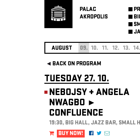
PALAC
P
AKROPOLIS
BI
SM
JA
AUGUST
09.
10.
11.
12.
13.
14
BACK ON PROGRAM
TUESDAY 27. 10.
NEBOJSY
+
ANGELA
NWAGBO ►
CONFLUENCE
19:30, BIG HALL, JAZZ BAR, SMALL 
BUY NOW!