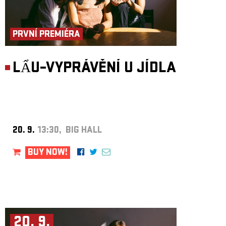
PRVNÍ PREMIÉRA
LẨU–VYPRÁVĚNÍ U JÍDLA
20. 9.
13:30, BIG HALL
BUY NOW!
20. 9.