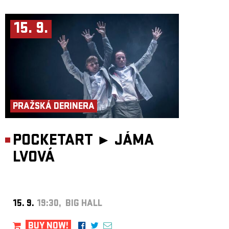
15. 9.
PRAŽSKÁ DERINERA
POCKETART ►
JÁMA
LVOVÁ
15. 9.
19:30, BIG HALL
BUY NOW!