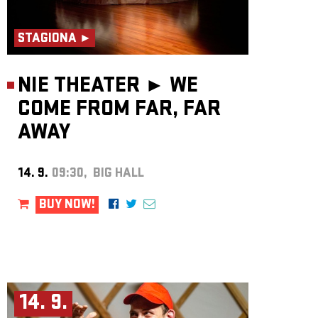
STAGIONA ►
NIE THEATER ►
WE
COME FROM FAR, FAR
AWAY
14. 9.
09:30, BIG HALL
BUY NOW!
14. 9.