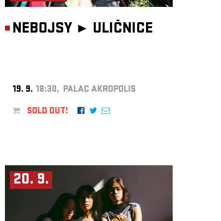
NEBOJSY ►
ULIČNICE
19. 9.
18:30, PALAC AKROPOLIS
SOLD OUT!
20. 9.