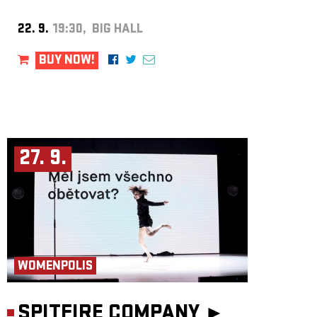
22. 9.
19:30, BIG HALL
BUY NOW!
27. 9.
WOMENPOLIS
SPITFIRE COMPANY ►