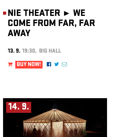
NIE THEATER ►
WE
COME FROM FAR, FAR
AWAY
13. 9.
19:30, BIG HALL
BUY NOW!
14. 9.