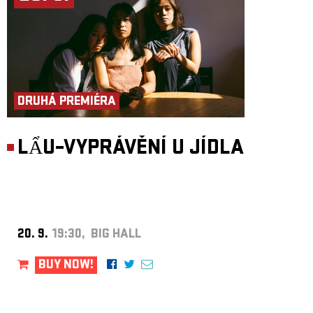
DRUHÁ PREMIÉRA
LẨU–VYPRÁVĚNÍ U JÍDLA
20. 9.
19:30, BIG HALL
BUY NOW!