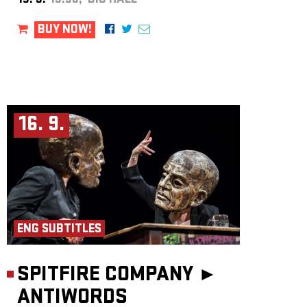
15. 9.
19:30, BIG HALL
BUY NOW!
16. 9.
ENG SUBTITLES
SPITFIRE COMPANY ►
ANTIWORDS