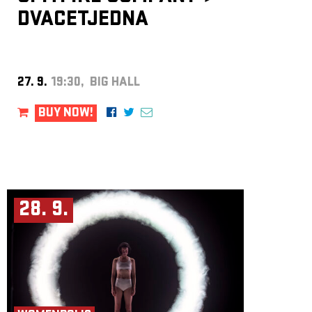
DVACETJEDNA
27. 9.
19:30, BIG HALL
BUY NOW!
28. 9.