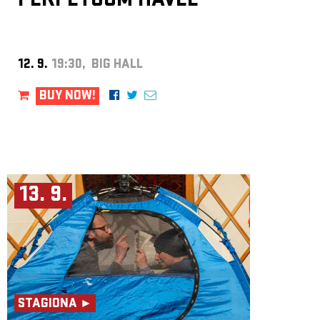
PERPETUUM HAVEL
12. 9.
19:30, BIG HALL
BUY NOW!
13. 9.
STAGIONA ►