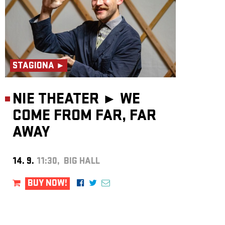
STAGIONA ►
NIE THEATER ►
WE
COME FROM FAR, FAR
AWAY
14. 9.
11:30, BIG HALL
BUY NOW!