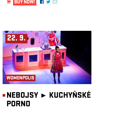
BUY NOW!
22. 9.
WOMENPOLIS
NEBOJSY ►
KUCHYŇSKÉ
PORNO