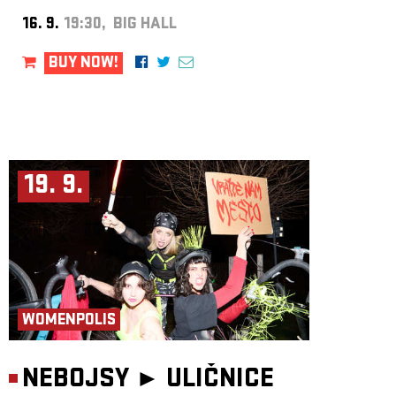
16. 9.
19:30, BIG HALL
BUY NOW!
19. 9.
WOMENPOLIS
NEBOJSY ►
ULIČNICE