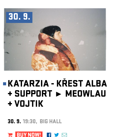
30. 9.
KATARZIA - KŘEST ALBA
+
SUPPORT ►
MEOWLAU
+
VOJTIK
30. 9.
19:30, BIG HALL
BUY NOW!