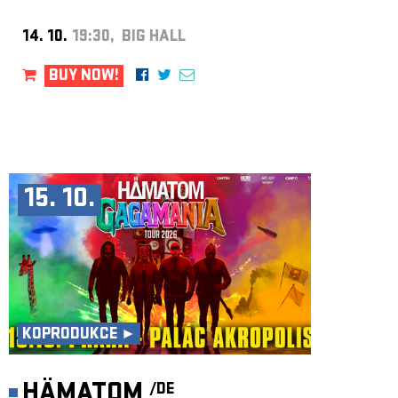
14. 10.
19:30, BIG HALL
BUY NOW!
15. 10.
KOPRODUKCE ►
HÄMATOM
/DE