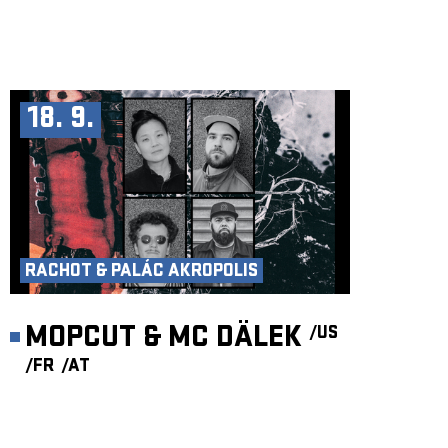
18. 9.
RACHOT & PALÁC AKROPOLIS
MOPCUT & MC DÄLEK
/US
/FR
/AT