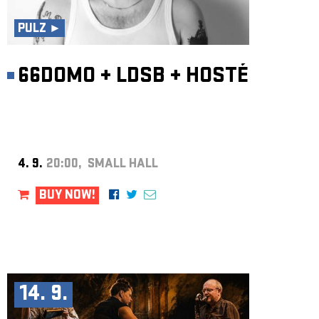
ARCHIVE
PULZ ►
NEWSLETT
66DOMO
+
LDSB
+
HOSTÉ
4. 9.
20:00, SMALL HALL
BUY NOW!
14. 9.