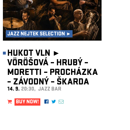
JAZZ NEJTEK SELECTION ►
HUKOT VLN ►
VÖRÖŠOVÁ – HRUBÝ –
MORETTI – PROCHÁZKA
– ZÁVODNÝ – ŠKARDA
14. 9.
20:30, JAZZ BAR
BUY NOW!