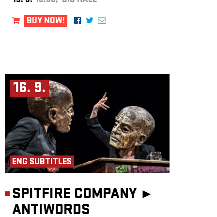
15. 9.
19:30, BIG HALL
BUY NOW!
16. 9.
ENG SUBTITLES
SPITFIRE COMPANY ►
ANTIWORDS