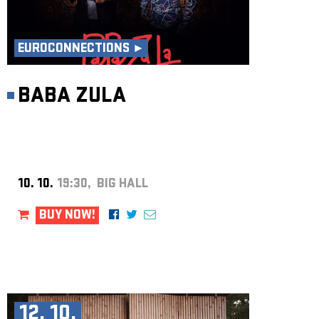
EUROCONNECTIONS ►
BABA ZULA
10. 10.
19:30, BIG HALL
BUY NOW!
12. 10.