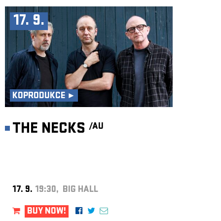
17. 9.
KOPRODUKCE ►
THE NECKS
/AU
17. 9.
19:30, BIG HALL
BUY NOW!