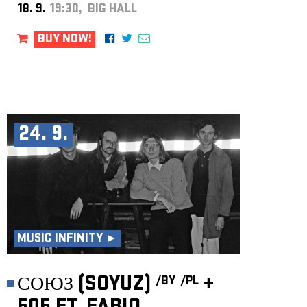
18. 9.
19:30, BIG HALL
BUY NOW!
24. 9.
MUSIC INFINITY ►
СОЮЗ (SOYUZ)
+
/BY
/PL