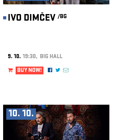
IVO DIMČEV
/BG
9. 10.
19:30, BIG HALL
BUY NOW!
10. 10.