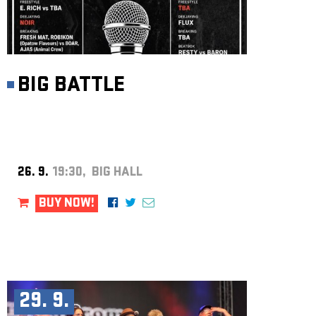
BIG BATTLE
26. 9.
19:30, BIG HALL
BUY NOW!
29. 9.