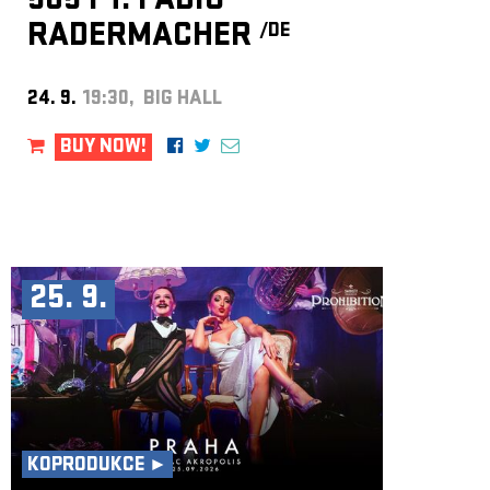
505 FT. FABIO
RADERMACHER
/DE
24. 9.
19:30, BIG HALL
BUY NOW!
25. 9.
KOPRODUKCE ►