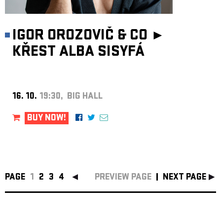
IGOR OROZOVIČ & CO ►
KŘEST ALBA SISYFÁ
16. 10.
19:30, BIG HALL
BUY NOW!
PAGE
1
2
3
4
PREVIEW PAGE
NEXT PAGE