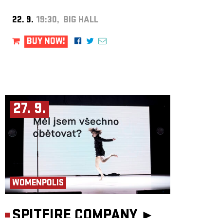
22. 9.
19:30, BIG HALL
BUY NOW!
27. 9.
WOMENPOLIS
SPITFIRE COMPANY ►