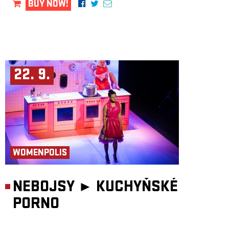
BUY NOW!
22. 9.
WOMENPOLIS
NEBOJSY ►
KUCHYŇSKÉ
PORNO