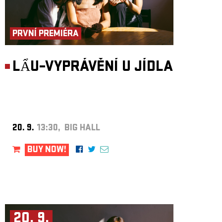
PRVNÍ PREMIÉRA
LẨU–VYPRÁVĚNÍ U JÍDLA
20. 9.
13:30, BIG HALL
BUY NOW!
20. 9.