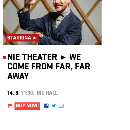
STAGIONA ►
NIE THEATER ►
WE
COME FROM FAR, FAR
AWAY
14. 9.
11:30, BIG HALL
BUY NOW!