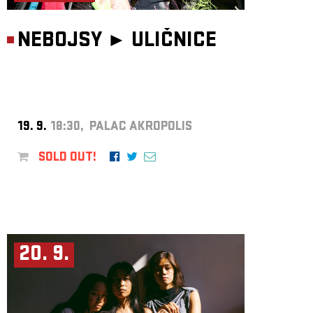
NEBOJSY ►
ULIČNICE
19. 9.
18:30, PALAC AKROPOLIS
SOLD OUT!
20. 9.