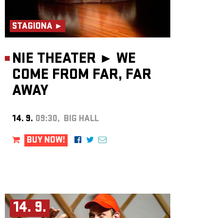
STAGIONA ►
NIE THEATER ►
WE
COME FROM FAR, FAR
AWAY
14. 9.
09:30, BIG HALL
BUY NOW!
14. 9.