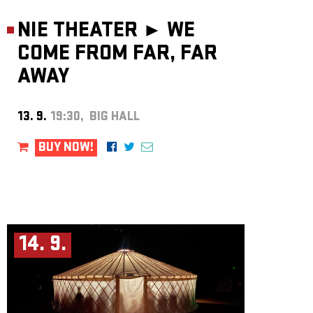
NIE THEATER ►
WE
COME FROM FAR, FAR
AWAY
13. 9.
19:30, BIG HALL
BUY NOW!
14. 9.