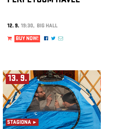
PERPETUUM HAVEL
12. 9.
19:30, BIG HALL
BUY NOW!
13. 9.
STAGIONA ►