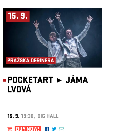
15. 9.
PRAŽSKÁ DERINERA
POCKETART ►
JÁMA
LVOVÁ
15. 9.
19:30, BIG HALL
BUY NOW!