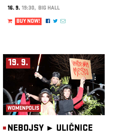
16. 9.
19:30, BIG HALL
BUY NOW!
19. 9.
WOMENPOLIS
NEBOJSY ►
ULIČNICE