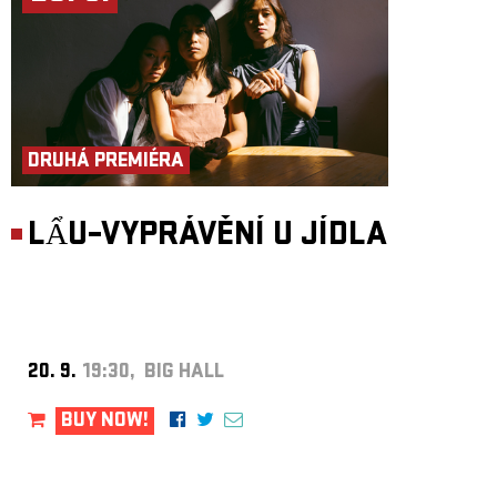
DRUHÁ PREMIÉRA
LẨU–VYPRÁVĚNÍ U JÍDLA
20. 9.
19:30, BIG HALL
BUY NOW!