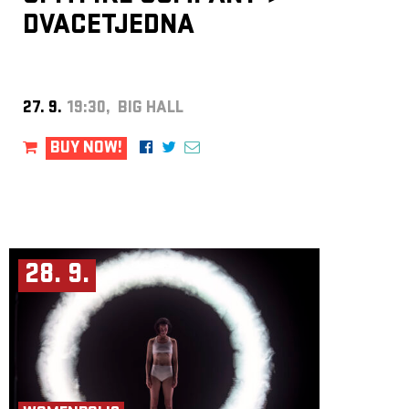
DVACETJEDNA
27. 9.
19:30, BIG HALL
BUY NOW!
28. 9.