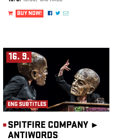
15. 9.
19:30, BIG HALL
BUY NOW!
16. 9.
ENG SUBTITLES
SPITFIRE COMPANY ►
ANTIWORDS