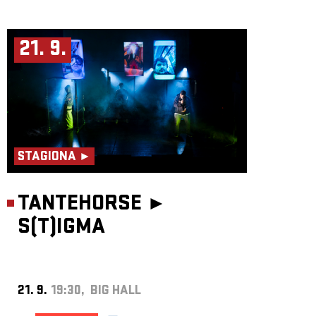
21. 9.
STAGIONA ►
TANTEHORSE ►
S(T)IGMA
21. 9.
19:30, BIG HALL