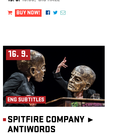
15. 9.
19:30, BIG HALL
BUY NOW!
16. 9.
ENG SUBTITLES
SPITFIRE COMPANY ►
ANTIWORDS