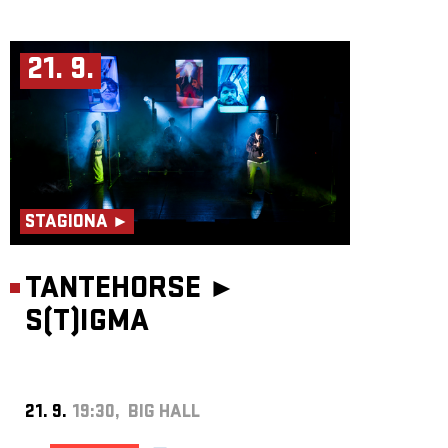
21. 9.
STAGIONA ►
TANTEHORSE ►
S(T)IGMA
21. 9.
19:30, BIG HALL