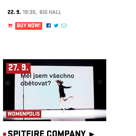
22. 9.
19:30, BIG HALL
BUY NOW!
27. 9.
WOMENPOLIS
SPITFIRE COMPANY ►