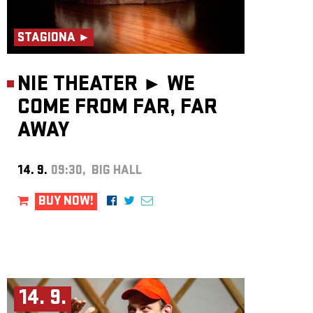
STAGIONA ►
NIE THEATER ►
WE
COME FROM FAR, FAR
AWAY
14. 9.
09:30, BIG HALL
BUY NOW!
14. 9.