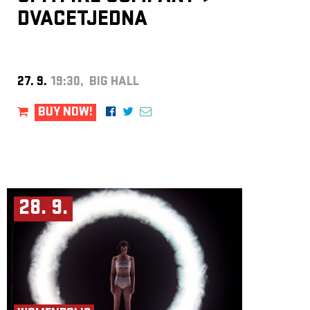
DVACETJEDNA
27. 9.
19:30, BIG HALL
BUY NOW!
28. 9.