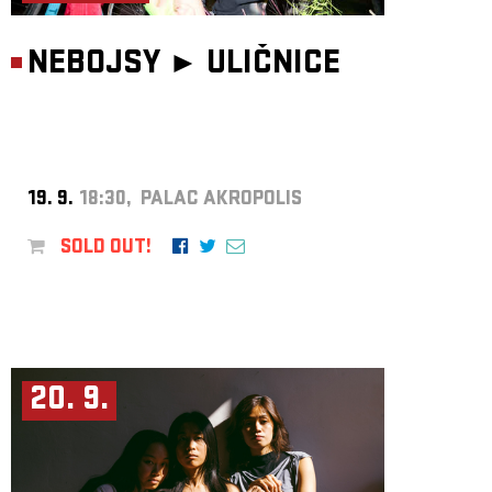
NEBOJSY ►
ULIČNICE
19. 9.
18:30, PALAC AKROPOLIS
SOLD OUT!
20. 9.