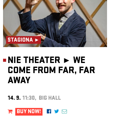
STAGIONA ►
NIE THEATER ►
WE
COME FROM FAR, FAR
AWAY
14. 9.
11:30, BIG HALL
BUY NOW!