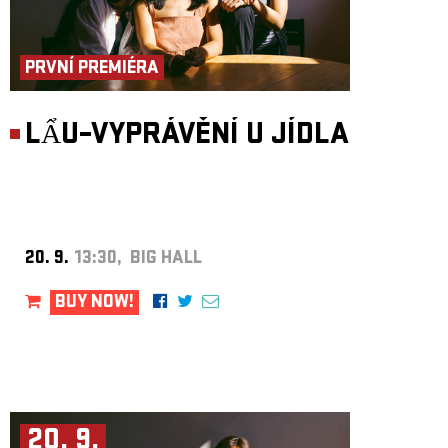
PRVNÍ PREMIÉRA
LẨU–VYPRÁVĚNÍ U JÍDLA
20. 9.
13:30, BIG HALL
BUY NOW!
20. 9.