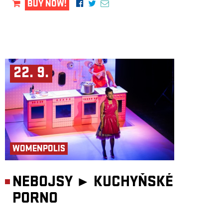
BUY NOW!
22. 9.
WOMENPOLIS
NEBOJSY ►
KUCHYŇSKÉ
PORNO