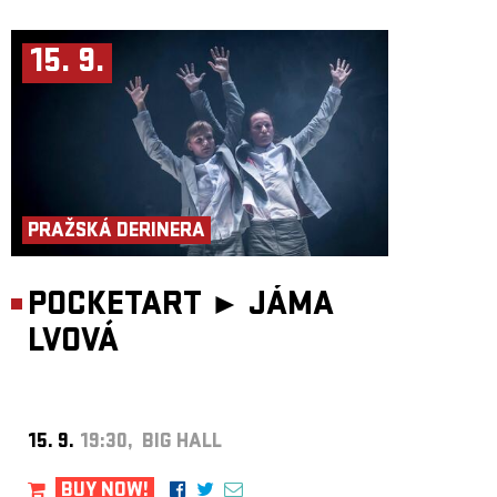
15. 9.
PRAŽSKÁ DERINERA
POCKETART ►
JÁMA
LVOVÁ
15. 9.
19:30, BIG HALL
BUY NOW!