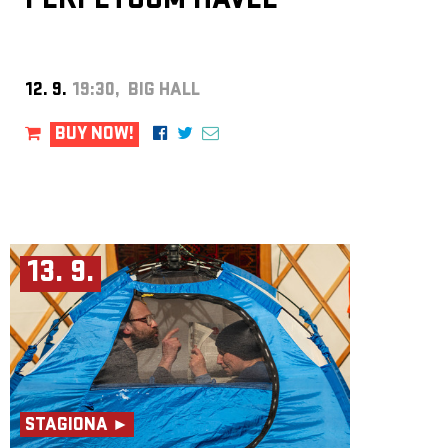
PERPETUUM HAVEL
12. 9.
19:30, BIG HALL
BUY NOW!
13. 9.
STAGIONA ►