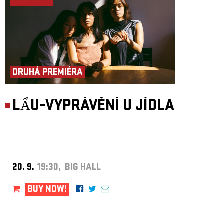
DRUHÁ PREMIÉRA
LẨU–VYPRÁVĚNÍ U JÍDLA
20. 9.
19:30, BIG HALL
BUY NOW!