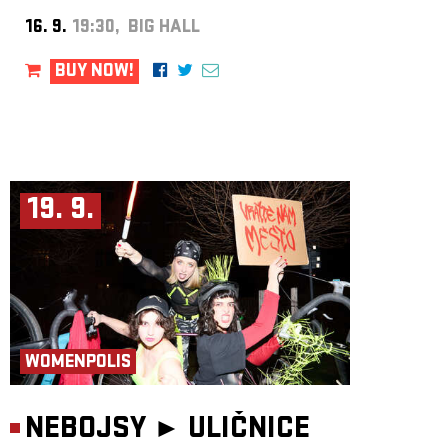
16. 9.
19:30, BIG HALL
BUY NOW!
19. 9.
WOMENPOLIS
NEBOJSY ►
ULIČNICE