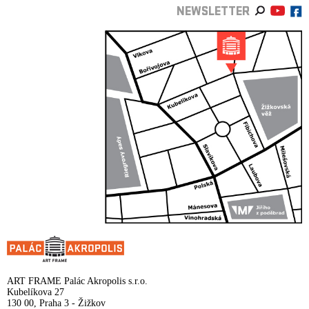
NEWSLETTER
ART FRAME Palác Akropolis s.r.o.
Kubelíkova 27
130 00, Praha 3 - Žižkov