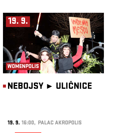
19. 9.
WOMENPOLIS
NEBOJSY ►
ULIČNICE
19. 9.
16:00, PALAC AKROPOLIS