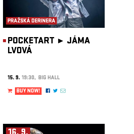
PRAŽSKÁ DERINERA
POCKETART ►
JÁMA
LVOVÁ
15. 9.
19:30, BIG HALL
BUY NOW!
16. 9.