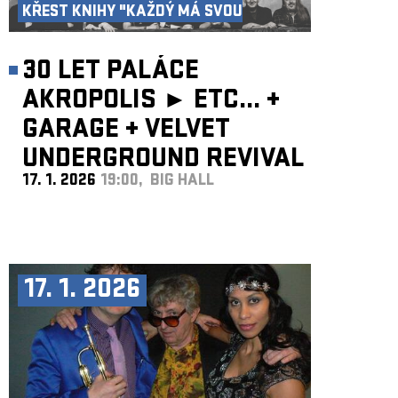
KŘEST KNIHY "KAŽDÝ MÁ SVOU
AKROPOLI"
30 LET PALÁCE
AKROPOLIS ►
ETC...
+
GARAGE
+
VELVET
UNDERGROUND REVIVAL
17. 1. 2026
19:00, BIG HALL
BAND
17. 1. 2026