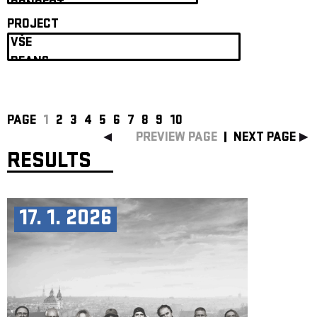
ARCHIVE
PROJECT
NEWSLETT
PAGE
1
2
3
4
5
6
7
8
9
10
PREVIEW PAGE
NEXT PAGE
RESULTS
17. 1. 2026