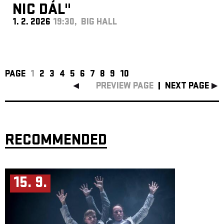
NIC DÁL"
1. 2. 2026
19:30, BIG HALL
PAGE
1
2
3
4
5
6
7
8
9
10
PREVIEW PAGE
NEXT PAGE
RECOMMENDED
15. 9.