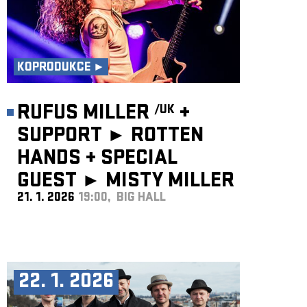
KOPRODUKCE ►
RUFUS MILLER
+
/UK
SUPPORT ► ROTTEN
HANDS
+
SPECIAL
GUEST ►
MISTY MILLER
21. 1. 2026
19:00, BIG HALL
/UK
22. 1. 2026