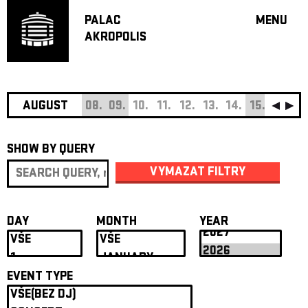
PALAC
MENU
AKROPOLIS
PROGRA
BIG HALL
SMALL H
JAZZ BA
AUGUST
08.
09.
10.
11.
12.
13.
14.
15.
16.
17
RECOMM
SHOW BY QUERY
MUSIC
THEATRE
VYMAZAT FILTRY
OFF PR
VOUCHERS
DAY
MONTH
YEAR
ABOUT AKR
PROJECTS
PATRON CL
EVENT TYPE
CONTACTS