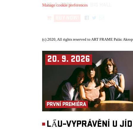
16. 9. 2026
19:30, BIG HALL
Manage cookie preferences
BUY NOW!
(c) 2020, All rights reserved to ART FRAME Palác Akrop
20. 9. 2026
PRVNÍ PREMIÉRA
LẨU–VYPRÁVĚNÍ U JÍ