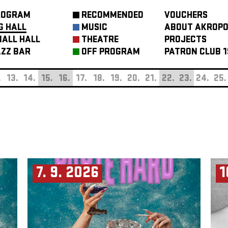
ROGRAM
RECOMMENDED
VOUCHERS
G HALL
MUSIC
ABOUT AKROPO
ALL HALL
THEATRE
PROJECTS
ZZ BAR
OFF PROGRAM
PATRON CLUB 1
.
13.
14.
15.
16.
17.
18.
19.
20.
21.
22.
23.
24.
25.
7. 9. 2026
1