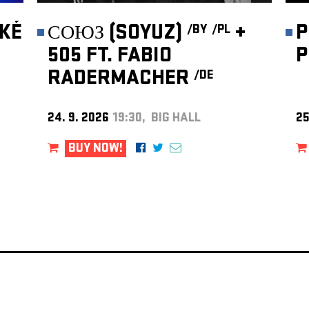
KÉ
СОЮЗ (SOYUZ)
+
P
/BY
/PL
505 FT. FABIO
P
RADERMACHER
/DE
24. 9. 2026
19:30, BIG HALL
25
BUY NOW!