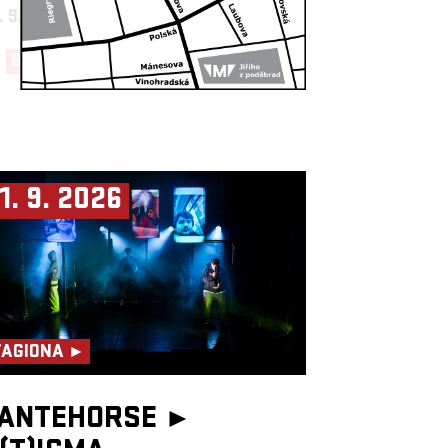
. 9. 2026
19:30, BIG HALL
BUY NOW!
1. 9. 2026
TAGIONA ►
ANTEHORSE ►