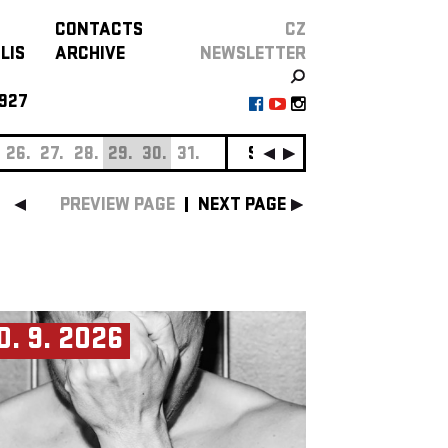
CONTACTS
CZ
LIS
ARCHIVE
NEWSLETTER
927
26.
27.
28.
29.
30.
31.
SEPTEMBER
01.
02.
0
PREVIEW PAGE
NEXT PAGE
0. 9. 2026