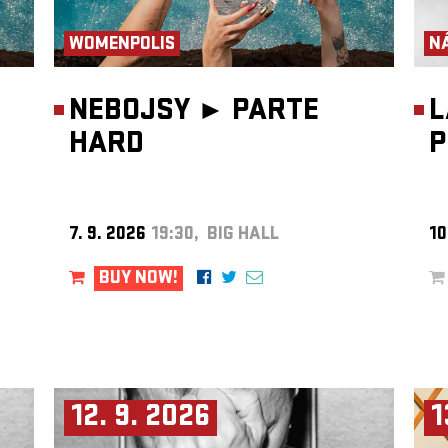
WOMENPOLIS
N
NEBOJSY ►
PARTE
L
HARD
P
7. 9. 2026
19:30, BIG HALL
10
BUY NOW!
12. 9. 2026
1