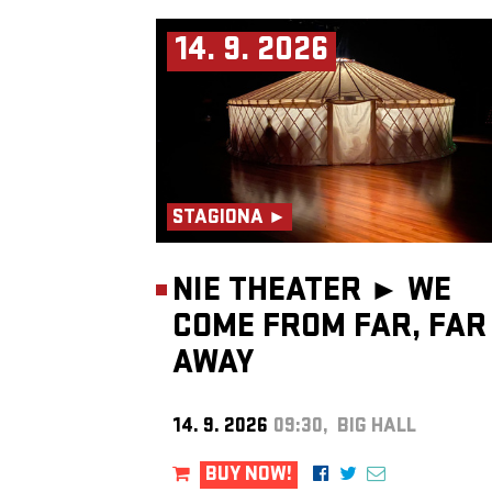
14. 9. 2026
STAGIONA ►
NIE THEATER ►
WE
COME FROM FAR, FAR
AWAY
14. 9. 2026
09:30, BIG HALL
BUY NOW!