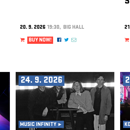
S
20. 9. 2026
19:30, BIG HALL
21
BUY NOW!
24. 9. 2026
2
MUSIC INFINITY ►
K