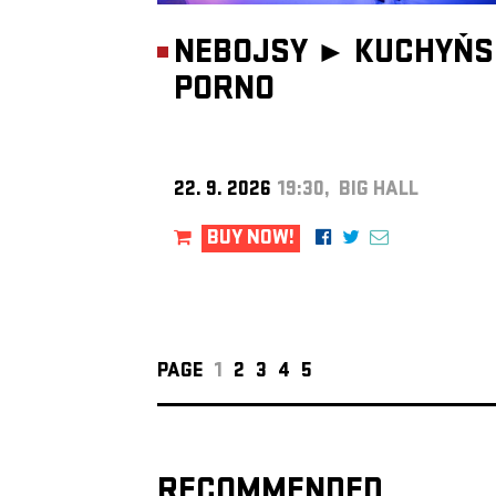
NEBOJSY ►
KUCHYŇS
PORNO
22. 9. 2026
19:30, BIG HALL
BUY NOW!
PAGE
1
2
3
4
5
RECOMMENDED