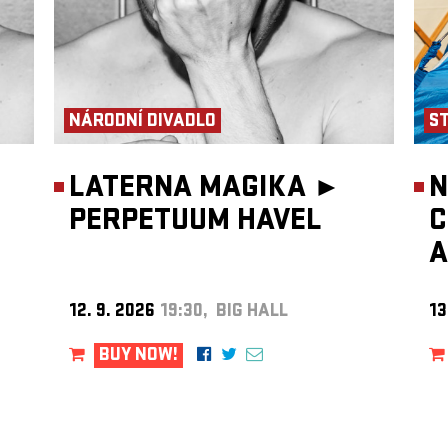
NÁRODNÍ DIVADLO
S
LATERNA MAGIKA ►
N
PERPETUUM HAVEL
C
A
12. 9. 2026
19:30, BIG HALL
13
BUY NOW!