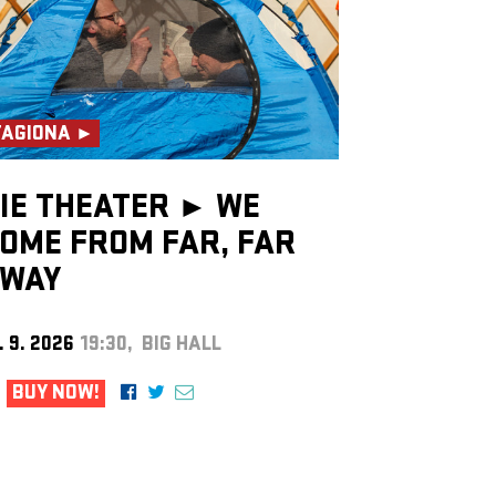
TAGIONA ►
IE THEATER ►
WE
OME FROM FAR, FAR
WAY
. 9. 2026
19:30, BIG HALL
BUY NOW!