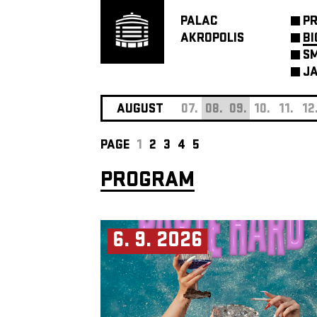
PALAC
P
AKROPOLIS
BI
SM
JA
AUGUST
07.
08.
09.
10.
11.
12
PAGE
1
2
3
4
5
PROGRAM
6. 9. 2026