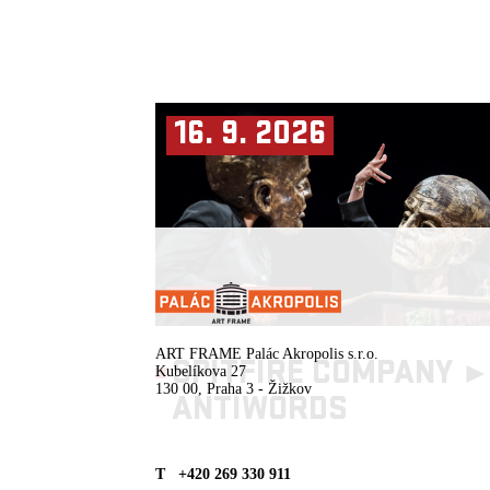
16. 9. 2026
ENG SUBTITLES
ART FRAME Palác Akropolis s.r.o.
SPITFIRE COMPANY 
Kubelíkova 27
130 00, Praha 3 - Žižkov
ANTIWORDS
T +420 269 330 911