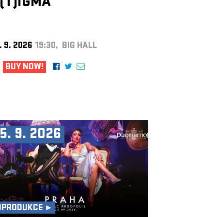
(T)IGMA
. 9. 2026
19:30, BIG HALL
BUY NOW!
5. 9. 2026
OPRODUKCE ►