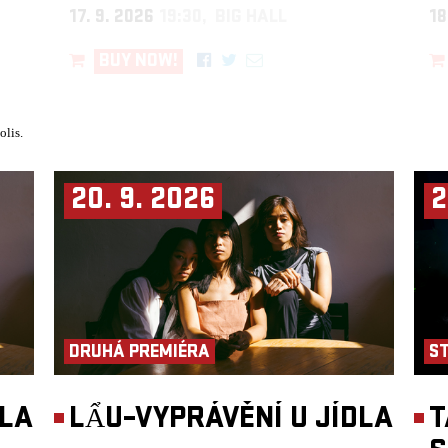
17. 9. 2026
19:30, BIG HALL
18
BUY NOW!
olis.
20. 9. 2026
2
DRUHÁ PREMIÉRA
S
DLA
LẨU–VYPRÁVĚNÍ U JÍDLA
T