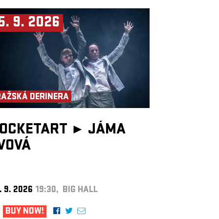
5. 9. 2026
RAŽSKÁ DERINERA
OCKETART ►
JÁMA
VOVÁ
. 9. 2026
19:30, BIG HALL
BUY NOW!