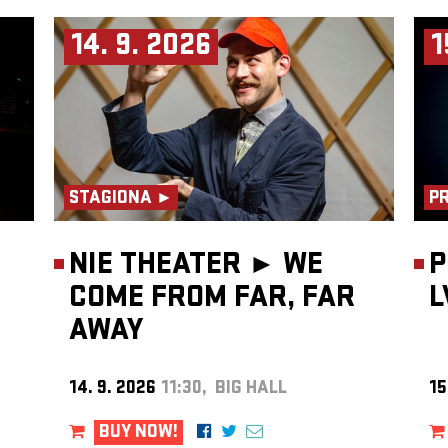
14. 9. 2026
1
STAGIONA ►
P
NIE THEATER ►
WE
P
COME FROM FAR, FAR
L
AWAY
14. 9. 2026
11:30, BIG HALL
15
BUY NOW!