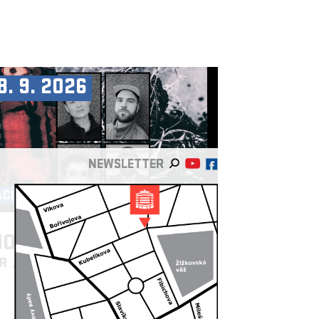
8. 9. 2026
NEWSLETTER
ACHOT & PALÁC AKROPOLIS
OPCUT & MC DÄLEK
/US
FR
/AT