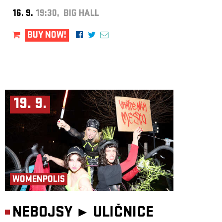
16. 9.
19:30, BIG HALL
BUY NOW!
19. 9.
WOMENPOLIS
NEBOJSY ►
ULIČNICE