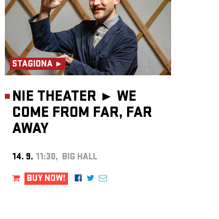
STAGIONA ►
NIE THEATER ►
WE
COME FROM FAR, FAR
AWAY
14. 9.
11:30, BIG HALL
BUY NOW!