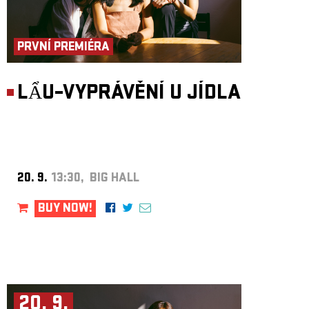
PRVNÍ PREMIÉRA
LẨU–VYPRÁVĚNÍ U JÍDLA
20. 9.
13:30, BIG HALL
BUY NOW!
20. 9.