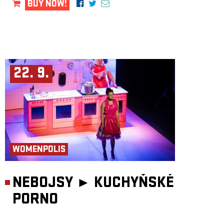
BUY NOW!
22. 9.
WOMENPOLIS
NEBOJSY ►
KUCHYŇSKÉ
PORNO