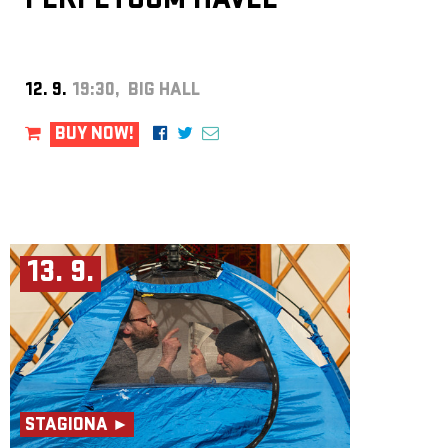
PERPETUUM HAVEL
12. 9.
19:30, BIG HALL
BUY NOW!
13. 9.
STAGIONA ►