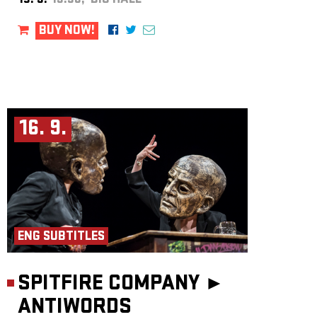
15. 9.
19:30, BIG HALL
BUY NOW!
16. 9.
ENG SUBTITLES
SPITFIRE COMPANY ►
ANTIWORDS