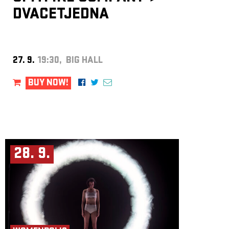
DVACETJEDNA
27. 9.
19:30, BIG HALL
BUY NOW!
28. 9.