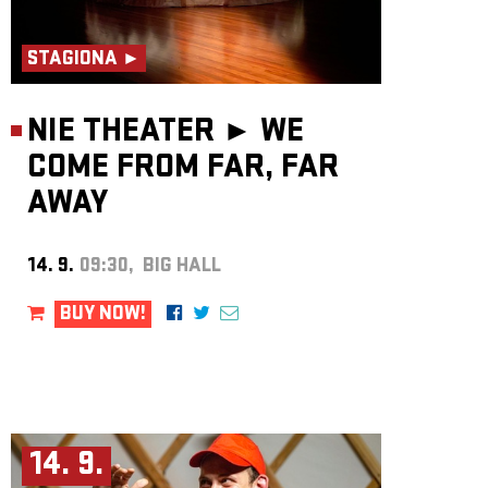
STAGIONA ►
NIE THEATER ►
WE
COME FROM FAR, FAR
AWAY
14. 9.
09:30, BIG HALL
BUY NOW!
14. 9.