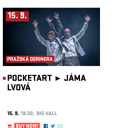
15. 9.
PRAŽSKÁ DERINERA
POCKETART ►
JÁMA
LVOVÁ
15. 9.
19:30, BIG HALL
BUY NOW!