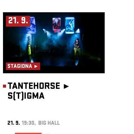
21. 9.
STAGIONA ►
TANTEHORSE ►
S(T)IGMA
21. 9.
19:30, BIG HALL