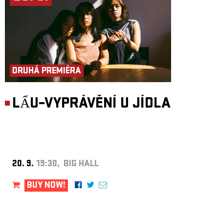
DRUHÁ PREMIÉRA
LẨU–VYPRÁVĚNÍ U JÍDLA
20. 9.
19:30, BIG HALL
BUY NOW!