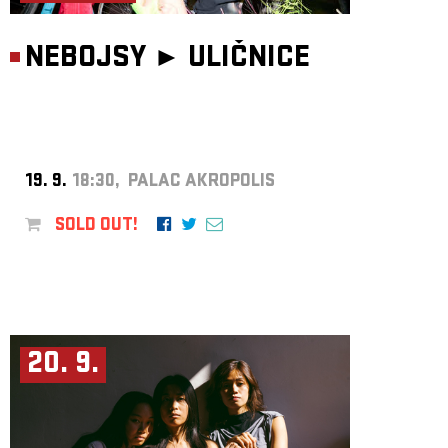
NEBOJSY ►
ULIČNICE
19. 9.
18:30, PALAC AKROPOLIS
SOLD OUT!
20. 9.