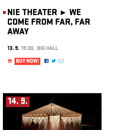
NIE THEATER ►
WE
COME FROM FAR, FAR
AWAY
13. 9.
19:30, BIG HALL
BUY NOW!
14. 9.