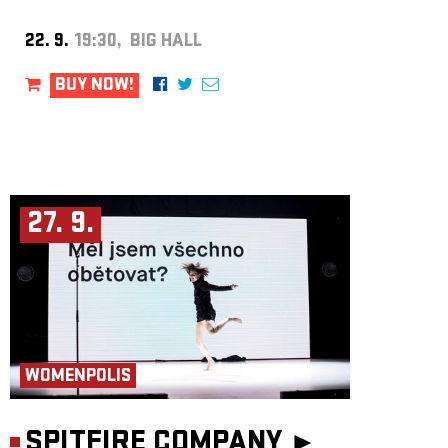
22. 9.
19:30, BIG HALL
BUY NOW!
27. 9.
WOMENPOLIS
SPITFIRE COMPANY ►