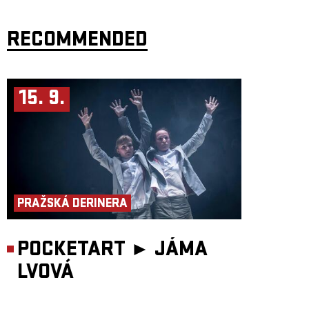
v jednom. Dokonalost!
Nebo taky ne.
RECOMMENDED
Kuchyňské porno jako parodie na nerealistická očekávání, která
společnost vyvíjí vůči ženám. Už jen na základní otázku, co je to a kdo je
to žena, možná nenajdeme jednoznačnou odpověď. A přesto má kdekdo
pomyslné právo ženám kázat, jaké by měly být. Co ženu definuje? A jak
se vidí sama? Od dětství tíhneme k posuzování sebe sama skrze
oči jiných. Skrze rodiče, spolužáky, kamarády, vzory a idoly. A tak si
15. 9.
tvoříme názor nejen na svět ale i na sebe samé. Nevědomky můžeme
sami sebe formovat do představ ostatních. Chceme se vyrovnat, chceme
se podobat. Přebíráme vzorce chování a pokračujeme v zajetých
stereotypech. Generační dědictví, pohled na ženy a jejich postavení se
předává z rodičů na děti stejně jako ručně psané recepty našich
prababiček. Sdělují se rodinná tajemství, půjčují se kuchařky. Předávají
se generační traumata a nezdravé vzorce chování.
Tušíme, kým nás chce mít společnost, ale kým chceme skutečně být my?
Vystačíme si s tím, co nám bylo po staletí vtloukáno do hlav, nebo
budeme muset redefinovat pojem ženství? Tereza a Kristýna
PRAŽSKÁ DERINERA
vás provedou životem ženy, tak jak ho vnímají ony, prožitým
i budoucím, a pokusí se nastínit, jak paradoxní a absurdní je někdy jejich
postavení ve společnosti. I když by tomu tak být nemuselo. Po každém
představení následuje diskuze s odbornictvem.
POCKETART ►
JÁMA
Koncept, performance: Tereza Holubová a Kristýna Štarhová
Scénář: Bára Viceníková a kolektiv
LVOVÁ
Režie: Bára Viceníková
Dramaturgická supervize: Miřenka Čechová
Odborná konzultace: Šárka Homfray a Markéta Brabcová
Hudba, video, zvuk: Ondřej Báča
Mix, mastering: Amak Golden- Golden hive studio Prague