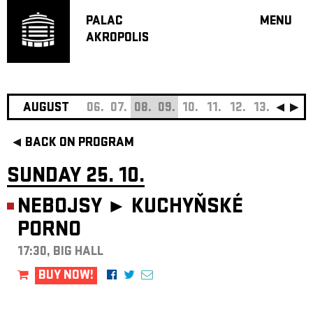
PALAC
MENU
AKROPOLIS
PROGRA
BIG HALL
SMALL H
JAZZ BA
AUGUST
06.
07.
08.
09.
10.
11.
12.
13.
14.
15
RECOMM
BACK ON PROGRAM
MUSIC
THEATRE
SUNDAY 25. 10.
OFF PR
NEBOJSY ►
KUCHYŇSKÉ
VOUCHERS
PORNO
ABOUT AKR
PROJECTS
17:30, BIG HALL
PATRON CL
BUY NOW!
CONTACTS