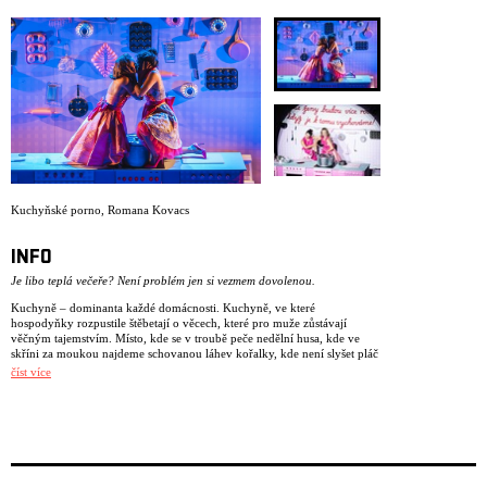
ARCHIVE
NEWSLETT
Kuchyňské porno
,
Romana Kovacs
INFO
Je libo teplá večeře? Není problém jen si vezmem dovolenou.
Kuchyně – dominanta každé domácnosti. Kuchyně, ve které
hospodyňky rozpustile štěbetají o věcech, které pro muže zůstávají
věčným tajemstvím. Místo, kde se v troubě peče nedělní husa, kde ve
skříni za moukou najdeme schovanou láhev kořalky, kde není slyšet pláč
z pokoje, kde učíme naše dcery vykrajovat cukroví a know-how jak se
číst více
stát ukázkovou manželkou a hospodyní. Kuchyně, jako přirozené
prostředí ženy. Cože?
No není snad přáním každého muže mít doma ukázkovou manželku,
která jej vždy sexuálně uspokojí a zároveň poctivou hospodyňku, která
po návratu z práce perfektně vypulíruje domácnost?
Dámy a pánové – tedy pánové – to je přeci kuchyňské porno. Dva