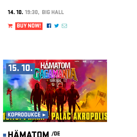
14. 10.
19:30, BIG HALL
BUY NOW!
15. 10.
KOPRODUKCE ►
HÄMATOM
/DE