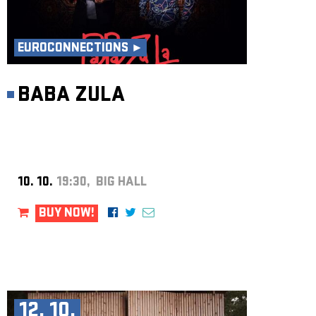
EUROCONNECTIONS ►
BABA ZULA
10. 10.
19:30, BIG HALL
BUY NOW!
12. 10.