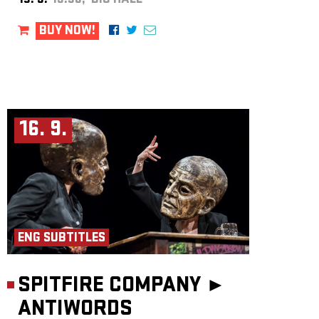
15. 9.
19:30, BIG HALL
BUY NOW!
16. 9.
ENG SUBTITLES
SPITFIRE COMPANY ►
ANTIWORDS