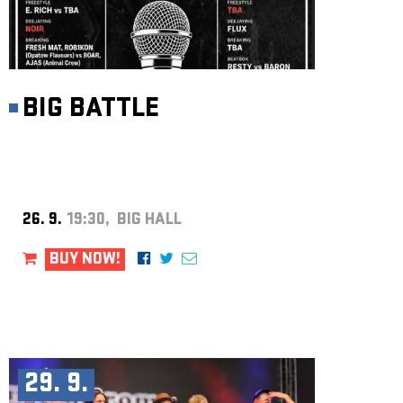
BIG BATTLE
26. 9.
19:30, BIG HALL
BUY NOW!
29. 9.