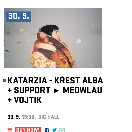
30. 9.
KATARZIA - KŘEST ALBA
+
SUPPORT ►
MEOWLAU
+
VOJTIK
30. 9.
19:30, BIG HALL
BUY NOW!