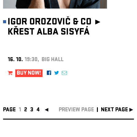
IGOR OROZOVIČ & CO ►
KŘEST ALBA SISYFÁ
16. 10.
19:30, BIG HALL
BUY NOW!
PAGE
1
2
3
4
PREVIEW PAGE
NEXT PAGE