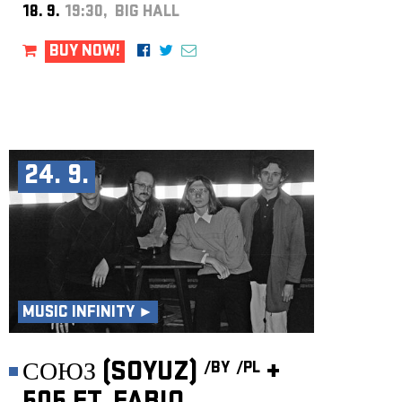
18. 9.
19:30, BIG HALL
BUY NOW!
24. 9.
MUSIC INFINITY ►
СОЮЗ (SOYUZ)
+
/BY
/PL