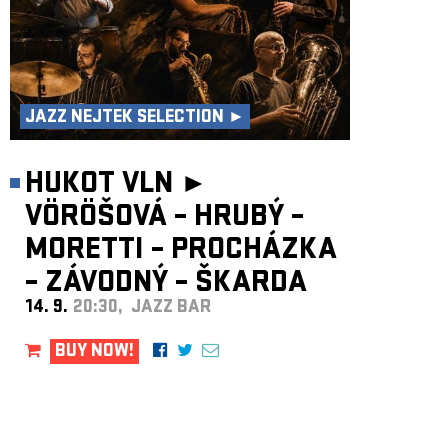
JAZZ NEJTEK SELECTION ►
HUKOT VLN ►
VÖRÖŠOVÁ – HRUBÝ –
MORETTI – PROCHÁZKA
– ZÁVODNÝ – ŠKARDA
14. 9.
20:30, JAZZ BAR
BUY NOW!