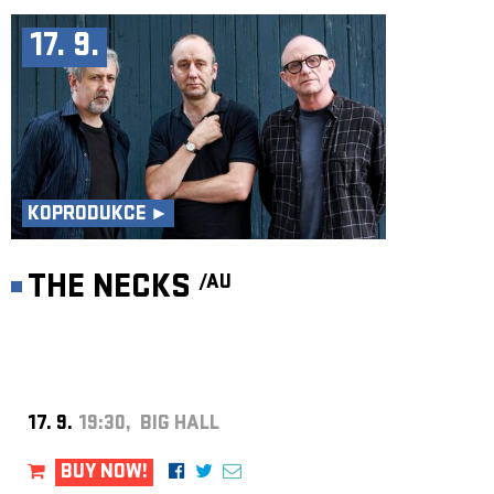
17. 9.
KOPRODUKCE ►
THE NECKS
/AU
17. 9.
19:30, BIG HALL
BUY NOW!