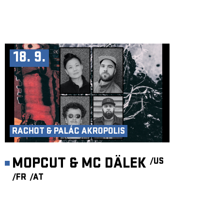
18. 9.
RACHOT & PALÁC AKROPOLIS
MOPCUT & MC DÄLEK
/US
/FR
/AT