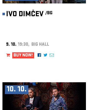
IVO DIMČEV
/BG
9. 10.
19:30, BIG HALL
BUY NOW!
10. 10.