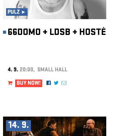
ARCHIVE
PULZ ►
NEWSLETT
66DOMO
+
LDSB
+
HOSTÉ
4. 9.
20:00, SMALL HALL
BUY NOW!
14. 9.