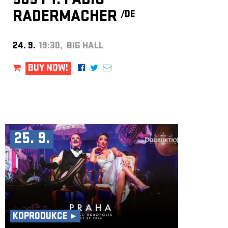
505 FT. FABIO
RADERMACHER
/DE
24. 9.
19:30, BIG HALL
BUY NOW!
25. 9.
KOPRODUKCE ►