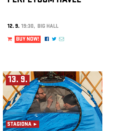
PERPETUUM HAVEL
12. 9.
19:30, BIG HALL
BUY NOW!
13. 9.
STAGIONA ►