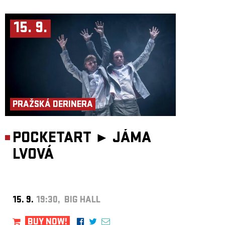
15. 9.
PRAŽSKÁ DERINERA
POCKETART ►
JÁMA
LVOVÁ
15. 9.
19:30, BIG HALL
BUY NOW!