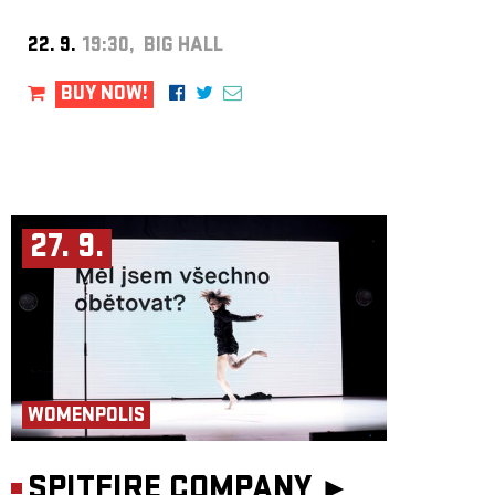
22. 9.
19:30, BIG HALL
BUY NOW!
27. 9.
WOMENPOLIS
SPITFIRE COMPANY ►