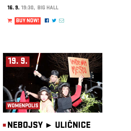
16. 9.
19:30, BIG HALL
BUY NOW!
19. 9.
WOMENPOLIS
NEBOJSY ►
ULIČNICE