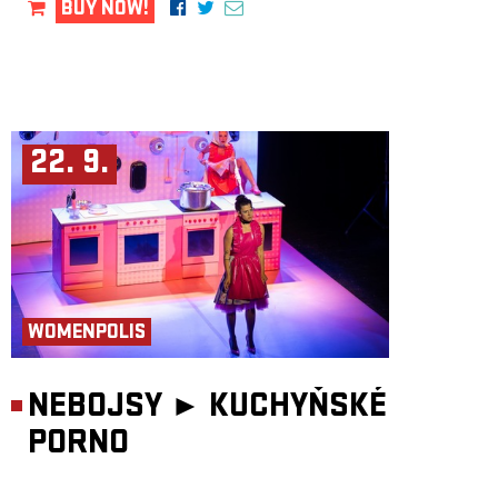
BUY NOW!
22. 9.
WOMENPOLIS
NEBOJSY ►
KUCHYŇSKÉ
PORNO