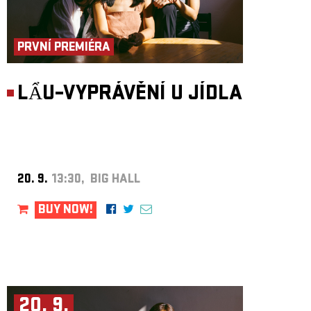
PRVNÍ PREMIÉRA
LẨU–VYPRÁVĚNÍ U JÍDLA
20. 9.
13:30, BIG HALL
BUY NOW!
20. 9.