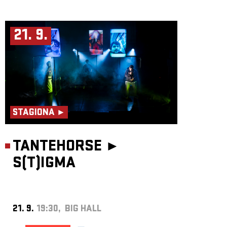
21. 9.
STAGIONA ►
TANTEHORSE ►
S(T)IGMA
21. 9.
19:30, BIG HALL