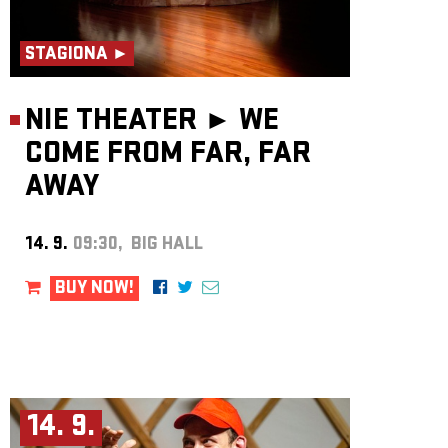
STAGIONA ►
NIE THEATER ►
WE
COME FROM FAR, FAR
AWAY
14. 9.
09:30, BIG HALL
BUY NOW!
14. 9.