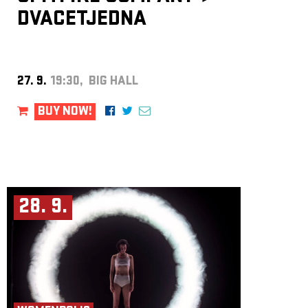
DVACETJEDNA
27. 9.
19:30, BIG HALL
BUY NOW!
28. 9.