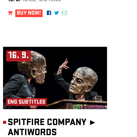
15. 9.
19:30, BIG HALL
BUY NOW!
16. 9.
ENG SUBTITLES
SPITFIRE COMPANY ►
ANTIWORDS