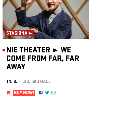
STAGIONA ►
NIE THEATER ►
WE
COME FROM FAR, FAR
AWAY
14. 9.
11:30, BIG HALL
BUY NOW!