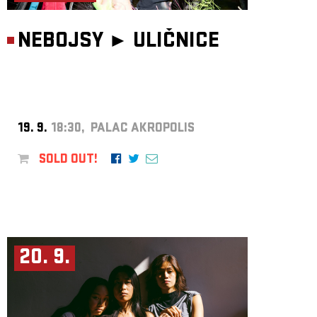
NEBOJSY ►
ULIČNICE
19. 9.
18:30, PALAC AKROPOLIS
SOLD OUT!
20. 9.