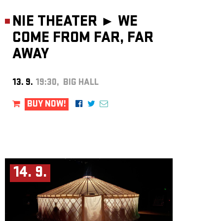
NIE THEATER ►
WE
COME FROM FAR, FAR
AWAY
13. 9.
19:30, BIG HALL
BUY NOW!
14. 9.