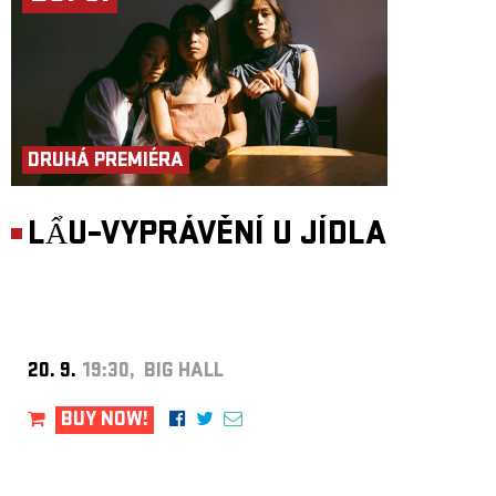
DRUHÁ PREMIÉRA
LẨU–VYPRÁVĚNÍ U JÍDLA
20. 9.
19:30, BIG HALL
BUY NOW!